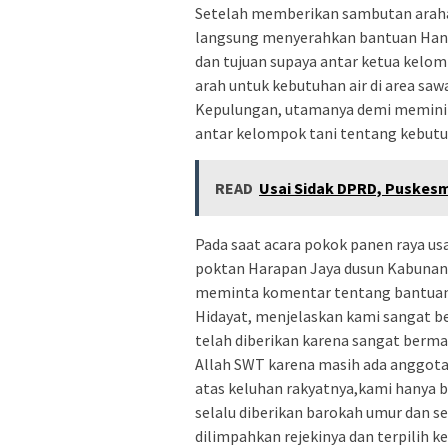
Setelah memberikan sambutan arahan
langsung menyerahkan bantuan Hand
dan tujuan supaya antar ketua kelom
arah untuk kebutuhan air di area saw
Kepulungan, utamanya demi meminima
antar kelompok tani tentang kebutuh
READ
Usai Sidak DPRD, Puskes
Pada saat acara pokok panen raya us
poktan Harapan Jaya dusun Kabunan y
meminta komentar tentang bantuan 
Hidayat, menjelaskan kami sangat be
telah diberikan karena sangat berma
Allah SWT karena masih ada anggota 
atas keluhan rakyatnya,kami hanya 
selalu diberikan barokah umur dan se
dilimpahkan rejekinya dan terpilih