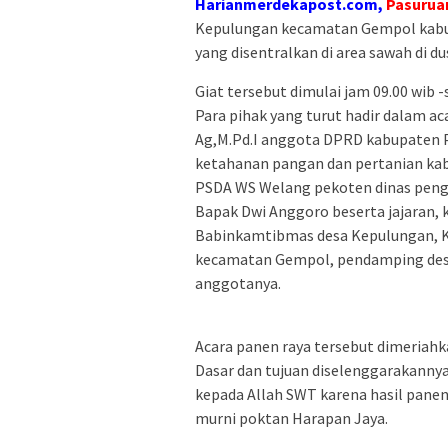
Harianmerdekapost.com,
Pasurua
Kepulungan kecamatan Gempol kabu
yang disentralkan di area sawah di 
Giat tersebut dimulai jam 09.00 wib -
Para pihak yang turut hadir dalam ac
Ag,M.Pd.I anggota DPRD kabupaten Pa
ketahanan pangan dan pertanian kabup
PSDA WS Welang pekoten dinas pengai
Bapak Dwi Anggoro beserta jajaran, 
Babinkamtibmas desa Kepulungan, 
kecamatan Gempol, pendamping desa
anggotanya.
Acara panen raya tersebut dimeriah
Dasar dan tujuan diselenggarakannya
kepada Allah SWT karena hasil panen
murni poktan Harapan Jaya.