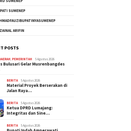
RD SUMENEP
PATI SUMENEP
HMADFAUZIBUPATINYASUMENEP
 ZAINAL ARIFIN
T POSTS
DAERAH
,
PEMERINTAH
5 Agustus 2026
 Bulusari Gelar Musrenbangdes
…
BERITA
5 Agustus 2026
Material Proyek Berserakan di
Jalan Raya…
BERITA
5 Agustus 2026
Ketua DPRD Lumajang:
Integritas dan Sine…
BERITA
5 Agustus 2026
Bupati Indah Amperawati