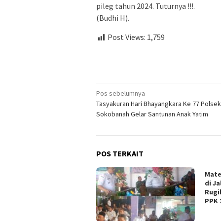
pileg tahun 2024. Tuturnya !!!.
(Budhi H).
Post Views:
1,759
Navigasi
Pos sebelumnya
Tasyakuran Hari Bhayangkara Ke 77 Polsek
pos
Sokobanah Gelar Santunan Anak Yatim
POS TERKAIT
Mate
di J
Rugi
PPK 