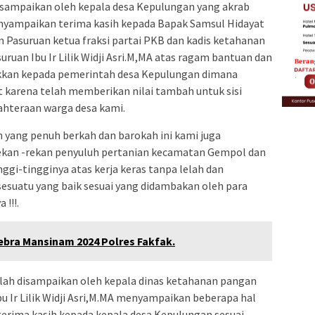
isampaikan oleh kepala desa Kepulungan yang akrab
menyampaikan terima kasih kepada Bapak Samsul Hidayat
 Pasuruan ketua fraksi partai PKB dan kadis ketahanan
ruan Ibu Ir Lilik Widji Asri.M,MA atas ragam bantuan dan
ukkan kepada pemerintah desa Kepulungan dimana
 karena telah memberikan nilai tambah untuk sisi
hteraan warga desa kami.
 yang penuh berkah dan barokah ini kami juga
ekan -rekan penyuluh pertanian kecamatan Gempol dan
nggi-tingginya atas kerja keras tanpa lelah dan
sesuatu yang baik sesuai yang didambakan oleh para
 !!!.
ebra Mansinam 2024 Polres Fakfak.
lah disampaikan oleh kepala dinas ketahanan pangan
u Ir Lilik Widji Asri,M.MA menyampaikan beberapa hal
rima kasih kepada kepala desa Kepulungan sesuai