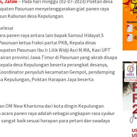
n, Jatim
– Pada hari minggu (02-07-2023) Poktan desa
paten Pasuruan menyelenggarakan giat panen raya
dusun Kabunan desa Kepulungan.
selesai
ara panen raya antara lain bapak Samsul Hidayat.S
suruan ketua fraksi partai PKB, Kepala dinas
aten Pasuruan Ibu Ir Lilik Widji Asri M.MA, Kasi UPT
ran provinsi Jawa Timur di Pasuruan yang akrab disapa
kepala desa Kepulungan beserta perangkat desanya,
Koordinator penyuluh kecamatan Gempol, pendamping
 Kepulungan, Poktan Harapan Jaya beserta
kan OM New Kharisma dari kota dingin Kepulungan.
 acara panen raya adalah sebagai ungkapan rasa syukur
 sangat baik sesuai harapan para petani dan swadaya