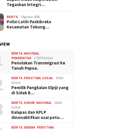
Tegaskan Integri…
BERITA
5 Agustus 2026
Polisi Latih Paskibraka
Kecamatan Tekung…
VIEW
1
BERITA
,
NASIONAL
,
PEMERINTAH
172574 Dilihat
Penolakan Transmigrasi Ke
Tanah Papua.
2
BERITA
,
PERISTIWA
,
SOSIAL
47935
Dilihat
Pemilik Pangkalan Elpiji yang
di Sidak B…
3
BERITA
,
HUKUM
,
NASIONAL
34242
Dilihat
Kalapas dan KPLP
dinonaktifkan usai petu…
BERITA
,
DAERAH
,
PERISTIWA
,