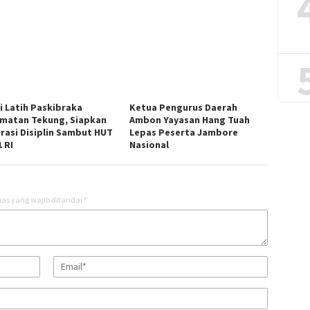
si Latih Paskibraka
Ketua Pengurus Daerah
matan Tekung, Siapkan
Ambon Yayasan Hang Tuah
rasi Disiplin Sambut HUT
Lepas Peserta Jambore
 RI
Nasional
as yang wajib ditandai
*