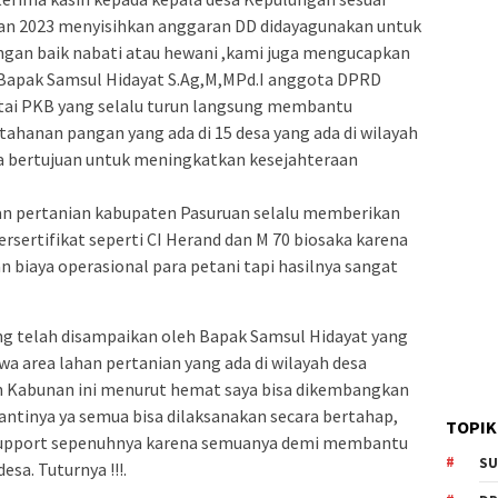
dan 2023 menyisihkan anggaran DD didayagunakan untuk
gan baik nabati atau hewani ,kami juga mengucapkan
 Bapak Samsul Hidayat S.Ag,M,MPd.I anggota DPRD
rtai PKB yang selalu turun langsung membantu
ahanan pangan yang ada di 15 desa yang ada di wilayah
bertujuan untuk meningkatkan kesejahteraan
an pertanian kabupaten Pasuruan selalu memberikan
rsertifikat seperti CI Herand dan M 70 biosaka karena
 biaya operasional para petani tapi hasilnya sangat
g telah disampaikan oleh Bapak Samsul Hidayat yang
wa area lahan pertanian yang ada di wilayah desa
un Kabunan ini menurut hemat saya bisa dikembangkan
nantinya ya semua bisa dilaksanakan secara bertahap,
TOPIK
nsupport sepenuhnya karena semuanya demi membantu
SU
sa. Tuturnya !!!.