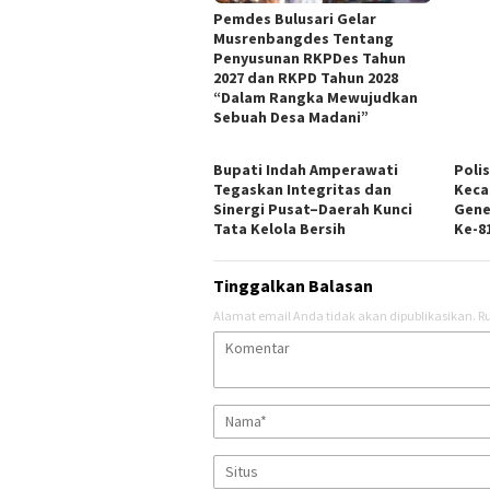
Pemdes Bulusari Gelar
Musrenbangdes Tentang
Penyusunan RKPDes Tahun
2027 dan RKPD Tahun 2028
“Dalam Rangka Mewujudkan
Sebuah Desa Madani”
Bupati Indah Amperawati
Poli
Tegaskan Integritas dan
Keca
Sinergi Pusat–Daerah Kunci
Gene
Tata Kelola Bersih
Ke-81
Tinggalkan Balasan
Alamat email Anda tidak akan dipublikasikan.
Ru