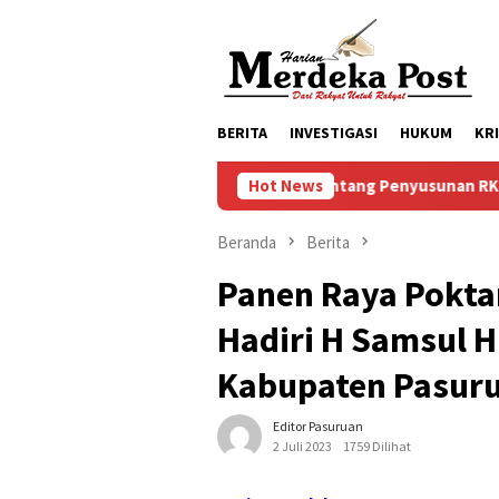
Loncat
ke
konten
BERITA
INVESTIGASI
HUKUM
KR
usari Gelar Musrenbangdes Tentang Penyusunan RKPDes Tahun 
Hot News
Beranda
Berita
Panen Raya Pokta
Hadiri H Samsul 
Kabupaten Pasuru
Editor Pasuruan
2 Juli 2023
1759 Dilihat