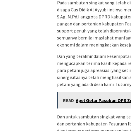
Pada sambutan singkat yang telah d
disapa Gus Didik Al Ayyubi intinya 
S.Ag ,M.Pd.I anggota DPRD kabupaten
pangan dan pertanian kabupaten Pasu
support penuh yang telah diperunt
semuanya bernilai maslahat manfaat
ekonomi dalam meningkatkan keseja
Dan yang terakhir dalam kesempatan
mengucapkan terima kasih kepada r
para petani juga apreasiasi yang seti
sinergisitasnya telah menghasilkan 
petani yang ada di desa kami. Tuturnya
READ
Apel Gelar Pasukan OPS Z
Dan untuk sambutan singkat yang te
dan pertanian kabupaten Pasuruan Ib
diantaranya pertama mengucapkan te