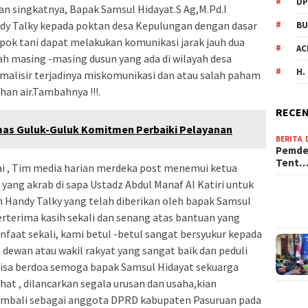
DP
 singkatnya, Bapak Samsul Hidayat.S Ag,M.Pd.I
y Talky kepada poktan desa Kepulungan dengan dasar
BU
pok tani dapat melakukan komunikasi jarak jauh dua
AC
ah masing -masing dusun yang ada di wilayah desa
H.
lisir terjadinya miskomunikasi dan atau salah paham
an air.Tambahnya !!!.
RECEN
mas Guluk-Guluk Komitmen Perbaiki Pelayanan
BERITA
,
Pemdes
Tent
ai , Tim media harian merdeka post menemui ketua
ang akrab di sapa Ustadz Abdul Manaf Al Katiri untuk
Handy Talky yang telah diberikan oleh bapak Samsul
rterima kasih sekali dan senang atas bantuan yang
nfaat sekali, kami betul -betul sangat bersyukur kepada
dewan atau wakil rakyat yang sangat baik dan peduli
bisa berdoa semoga bapak Samsul Hidayat sekuarga
hat , dilancarkan segala urusan dan usaha,kian
 kembali sebagai anggota DPRD kabupaten Pasuruan pada