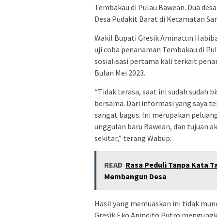
Tembakau di Pulau Bawean. Dua desa
Desa Pudakit Barat di Kecamatan Sa
Wakil Bupati Gresik Aminatun Habi
uji coba penanaman Tembakau di P
sosialisasi pertama kali terkait pe
Bulan Mei 2023.
“Tidak terasa, saat ini sudah sudah b
bersama. Dari informasi yang saya t
sangat bagus. Ini merupakan peluan
unggulan baru Bawean, dan tujuan a
sekitar,” terang Wabup.
READ
Rasa Peduli Tanpa Kata T
Membangun Desa
Hasil yang memuaskan ini tidak munc
Gresik Eko Anindito Putro mengungk