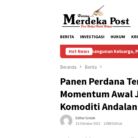
Loncat
ke
konten
BERITA
INVESTIGASI
HUKUM
KR
Komitmen Pembangunan Keluarga, Pemkab Pasuruan
Hot News
Beranda
Berita
Panen Perdana Te
Momentum Awal J
Komoditi Andalan
Editor Gresik
15 Oktober 2023
1388 Dilihat