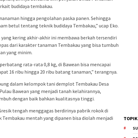
kait budidaya tembakau.
 penanaman hingga pengolahan paska panen. Sehingga
m betul tentang teknik budidaya Tembakau,” ucap Eko.
ang kering akhir-akhir ini membawa berkah tersendiri
 lepas dari karakter tanaman Tembakau yang bisa tumbuh
jan yang minim.
rbatang rata-rata 0,8 kg, di Bawean bisa mencapai
dapat 16 ribu hingga 20 ribu batang tanaman,” terangnya.
gabung dalam kelompok tani demplot Tembakau Desa
 Pulau Bawean yang menjadi tanah kelahirannya,
buh dengan baik bahkan kualitasnya tinggi.
resik tengah menggagas berdirinya pabrik rokok di
k Tembakau mentah yang dipanen bisa diolah menjadi
TOPIK
SU