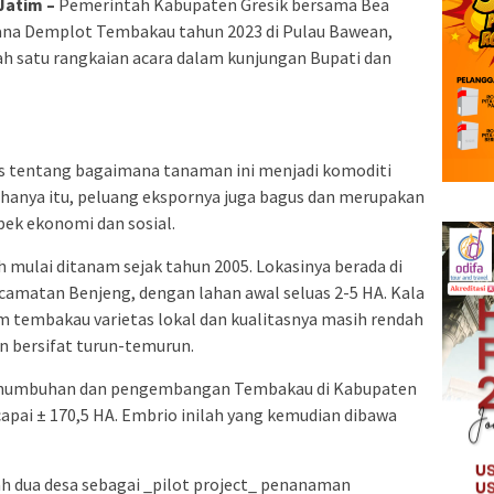
Jatim –
Pemerintah Kabupaten Gresik bersama Bea
ana Demplot Tembakau tahun 2023 di Pulau Bawean,
lah satu rangkaian acara dalam kunjungan Bupati dan
as tentang bagaimana tanaman ini menjadi komoditi
 hanya itu, peluang ekspornya juga bagus dan merupakan
ek ekonomi dan sosial.
 mulai ditanam sejak tahun 2005. Lokasinya berada di
matan Benjeng, dengan lahan awal seluas 2-5 HA. Kala
 tembakau varietas lokal dan kualitasnya masih rendah
an bersifat turun-temurun.
enumbuhan dan pengembangan Tembakau di Kabupaten
ncapai ± 170,5 HA. Embrio inilah yang kemudian dibawa
hlah dua desa sebagai _pilot project_ penanaman