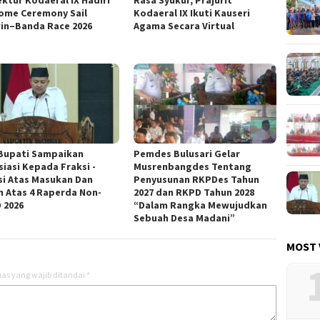
ome Ceremony Sail
Kodaeral IX Ikuti Kauseri
in–Banda Race 2026
Agama Secara Virtual
Bupati Sampaikan
Pemdes Bulusari Gelar
siasi Kepada Fraksi -
Musrenbangdes Tentang
si Atas Masukan Dan
Penyusunan RKPDes Tahun
n Atas 4 Raperda Non-
2027 dan RKPD Tahun 2028
 2026
“Dalam Rangka Mewujudkan
Sebuah Desa Madani”
MOST 
as yang wajib ditandai
*