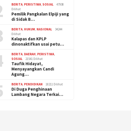
2
BERITA
,
PERISTIWA
,
SOSIAL
47938
Dilihat
Pemilik Pangkalan Elpiji yang
di Sidak B…
3
BERITA
,
HUKUM
,
NASIONAL
34244
Dilihat
Kalapas dan KPLP
dinonaktifkan usai petu…
4
BERITA
,
DAERAH
,
PERISTIWA
,
SOSIAL
21541 Dilihat
Taufik Hidayat,
Menyayangkan Candi
Agung…
5
BERITA
,
PENDIDIKAN
18211 Dilihat
Di Duga Penghinaan
Lambang Negara Terkai…