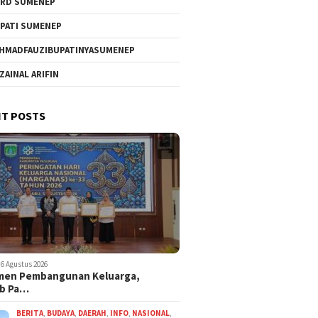
RD SUMENEP
PATI SUMENEP
HMADFAUZIBUPATINYASUMENEP
 ZAINAL ARIFIN
T POSTS
6 Agustus 2026
men Pembangunan Keluarga,
b Pa…
BERITA
,
BUDAYA
,
DAERAH
,
INFO
,
NASIONAL
,