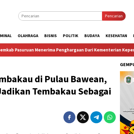
Pencarian
IMINAL
OLAHRAGA
BISNIS
POLITIK
BUDAYA
KESEHATAN
 Menerima Penghargaan Dari Kementerian Kependudukan Dan P
GEMPU
mbakau di Pulau Bawean,
adikan Tembakau Sebagai