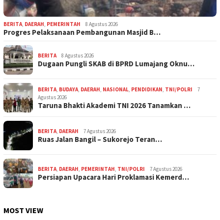
BERITA
,
DAERAH
,
PEMERINTAH
8 Agustus 2026
Progres Pelaksanaan Pembangunan Masjid B…
BERITA
8 Agustus 2026
Dugaan Pungli SKAB di BPRD Lumajang Oknu…
BERITA
,
BUDAYA
,
DAERAH
,
NASIONAL
,
PENDIDIKAN
,
TNI/POLRI
7
Agustus 2026
Taruna Bhakti Akademi TNI 2026 Tanamkan …
BERITA
,
DAERAH
7 Agustus 2026
Ruas Jalan Bangil – Sukorejo Teran…
BERITA
,
DAERAH
,
PEMERINTAH
,
TNI/POLRI
7 Agustus 2026
Persiapan Upacara Hari Proklamasi Kemerd…
MOST VIEW