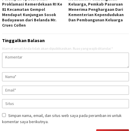
Proklamasi Kemerdekaan RI Ke
Keluarga, Pemkab Pasuruan
81 Kecamatan Gempol
Menerima Penghargaan Dari
Mendapat Kunjungan Sosok
Kementerian Kependudukan
Budayawan dari Belanda Mr.
Dan Pembangunan Keluarga
Crues Collen
Tinggalkan Balasan
Alamat email Anda tidak akan dipublikasikan.
Ruas yang wajib ditandai
*
Simpan nama, email, dan situs web saya pada peramban ini untuk
komentar saya berikutnya.