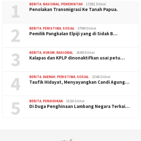
1
BERITA
,
NASIONAL
,
PEMERINTAH
172581 Dilihat
Penolakan Transmigrasi Ke Tanah Papua.
2
BERITA
,
PERISTIWA
,
SOSIAL
47949 Dilihat
Pemilik Pangkalan Elpiji yang di Sidak B…
3
BERITA
,
HUKUM
,
NASIONAL
34249 Dilihat
Kalapas dan KPLP dinonaktifkan usai petu…
4
BERITA
,
DAERAH
,
PERISTIWA
,
SOSIAL
21546 Dilihat
Taufik Hidayat, Menyayangkan Candi Agung…
5
BERITA
,
PENDIDIKAN
18218 Dilihat
Di Duga Penghinaan Lambang Negara Terkai…