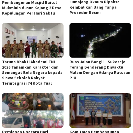
Lumajang Oknum Dipaksa
Pembangunan Masjid Baitul
Kembalikan Uang Tanpa
Mukminin dusun Kajang 2 Desa
Prosedur Resmi
Kepulungan Per Hari Sabtu
Taruna Bhakti Akademi TNI
Ruas Jalan Bangil – Sukorejo
2026 Tanamkan Karakter dan
Terang Benderang Diwaktu
Semangat Bela Negara kepada
Malam Dengan Adanya Ratusan
Siswa Sekolah Rakyat
PJU
Terintegrasi 74 Kota Tual
Persiapan Upacara Hari
Komitmen Pembangunan