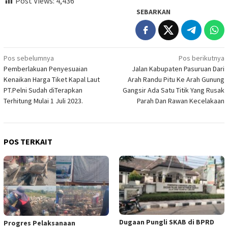
Post Views:
4,436
SEBARKAN
Navigasi
Pos sebelumnya
Pos berikutnya
Pemberlakuan Penyesuaian
Jalan Kabupaten Pasuruan Dari
pos
Kenaikan Harga Tiket Kapal Laut
Arah Randu Pitu Ke Arah Gunung
PT.Pelni Sudah diTerapkan
Gangsir Ada Satu Titik Yang Rusak
Terhitung Mulai 1 Juli 2023.
Parah Dan Rawan Kecelakaan
POS TERKAIT
Dugaan Pungli SKAB di BPRD
Progres Pelaksanaan