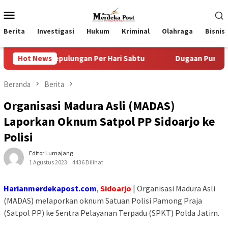
Loncat
Menu
ke
Mobile
konten
Berita
Investigasi
Hukum
Kriminal
Olahraga
Bisnis
Kepulungan Per Hari Sabtu
Hot News
Dugaan Pungli SKAB di BPRD 
Beranda
Berita
Organisasi Madura Asli (MADAS)
Laporkan Oknum Satpol PP Sidoarjo ke
Polisi
Editor Lumajang
1 Agustus 2023
4436 Dilihat
Harianmerdekapost.com
,
Sidoarjo
| Organisasi Madura Asli
(MADAS) melaporkan oknum Satuan Polisi Pamong Praja
(Satpol PP) ke Sentra Pelayanan Terpadu (SPKT) Polda Jatim.