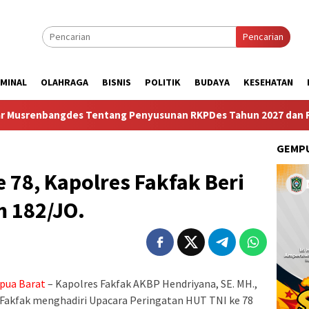
Pencarian
IMINAL
OLAHRAGA
BISNIS
POLITIK
BUDAYA
KESEHATAN
es Tentang Penyusunan RKPDes Tahun 2027 dan RKPD Tahun 202
GEMPU
78, Kapolres Fakfak Beri
m 182/JO.
pua Barat
– Kapolres Fakfak AKBP Hendriyana, SE. MH.,
Fakfak menghadiri Upacara Peringatan HUT TNI ke 78