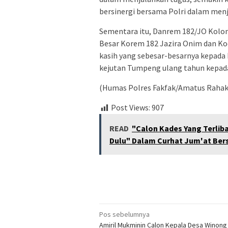
bersinergi bersama Polri dalam me
Sementara itu, Danrem 182/JO Kolo
Besar Korem 182 Jazira Onim dan Ko
kasih yang sebesar-besarnya kepada
kejutan Tumpeng ulang tahun kepad
(Humas Polres Fakfak/Amatus Rahak
Post Views:
907
READ
"Calon Kades Yang Terlib
Dulu" Dalam Curhat Jum'at Ber
Navigasi
Pos sebelumnya
Amiril Mukminin Calon Kepala Desa Winon