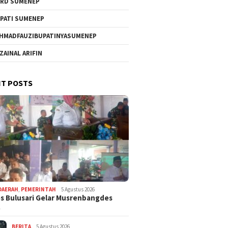
RD SUMENEP
PATI SUMENEP
HMADFAUZIBUPATINYASUMENEP
 ZAINAL ARIFIN
T POSTS
DAERAH
,
PEMERINTAH
5 Agustus 2026
 Bulusari Gelar Musrenbangdes
…
BERITA
5 Agustus 2026