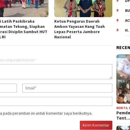
DP
BU
AC
si Latih Paskibraka
Ketua Pengurus Daerah
matan Tekung, Siapkan
Ambon Yayasan Hang Tuah
H.
rasi Disiplin Sambut HUT
Lepas Peserta Jambore
 RI
Nasional
RECEN
as yang wajib ditandai
*
BERITA
,
Pemdes
a pada peramban ini untuk komentar saya berikutnya.
Tent