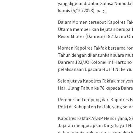
yang digelar di Jalan Salasa Namuda
kamis (5/10/2023), pagi.
Dalam Momen tersebut Kapolres Fakf
Utama memberikan kejutan berupa
Resor Militer (Danrem) 182 Jazira O
Momen Kapolres Fakfak bersama ro
Tahun dengan dilantunkan suara mus
Danrem 182/JO Kolonel Inf Hartono 
pelaksanaan Upacara HUT TNI ke 78.
Selanjutnya Kapolres Fakfak menyer
Hari Ulang Tahun ke 78 kepada Danr
Pemberian Tumpeng dari Kapolres Fa
Polri di Kabupaten Fakfak, yang selam
Kapolres Fakfak AKBP Hendriyana, S
Jajaran mengucapkan Dirgahayu TNI k
dalam menjalankan tugas, semakin 