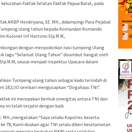
t kelurahan Fakfak Selatan Fakfak Papua Barat, pada
ak AKBP Hendriyana, SE. MH., didampingi Para Pejabat
 Tumpeng ulang tahun kepada Komandan Komando
nim Kolonel Inf Hartono SIp.M.M,
mbongan dengan menyodorkan nasi tumpeng Ulang
ik lagu “Selamat Ulang Tahun” disambut hangat oleh
SIp.M.M, seusai menjadi Inspektur Upacara dalam
ahkan Tumpeng ulang tahun sebagai kado terindah di
em 182/JO sembari mengucapkan “Dirgahayu TNI”.
kfak ini merupakan bentuk sinergitas antara TNI dan
a ini telah terjalin dengan baik.
E. MH.,mengatakan “Saya selaku Kapolres beserta
e 78, Kami doakan agar TNI selalu diberi keselamatan
kompak menjaga keutuhan NKRI serta solid dan