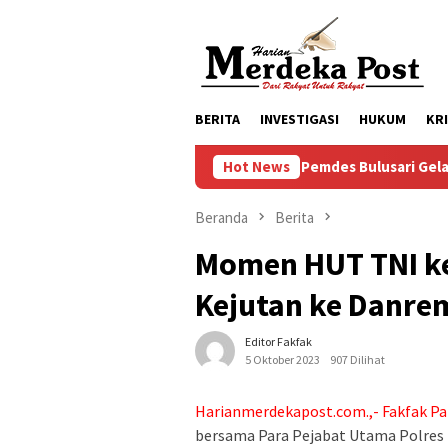
Loncat
ke
konten
BERITA
INVESTIGASI
HUKUM
KR
Pemdes Bulusari Gelar Musrenbangd
Hot News
Beranda
Berita
Momen HUT TNI ke 
Kejutan ke Danre
Editor Fakfak
5 Oktober 2023
907 Dilihat
Harianmerdekapost.com.,- Fakfak Pa
bersama Para Pejabat Utama Polres 