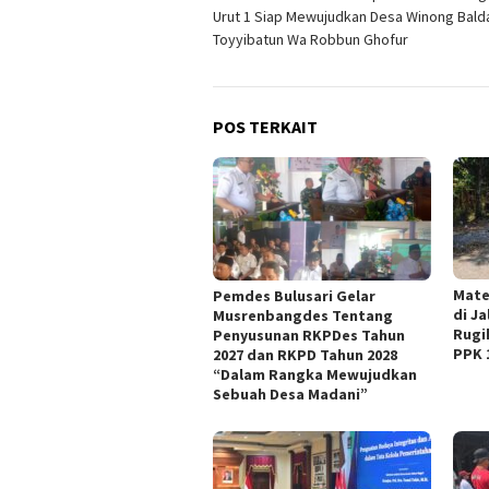
pos
Urut 1 Siap Mewujudkan Desa Winong Bald
Toyyibatun Wa Robbun Ghofur
POS TERKAIT
Mate
Pemdes Bulusari Gelar
di J
Musrenbangdes Tentang
Rugi
Penyusunan RKPDes Tahun
PPK 
2027 dan RKPD Tahun 2028
“Dalam Rangka Mewujudkan
Sebuah Desa Madani”