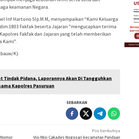
njaga keamanan Negara.
nel Inf Hartono SIp.M.M, menyampaikan “Kami Keluarga
dim 1803 Fakfak beserta Jajaran ”mengucapkan terima
 Kapolres Fakfak dan Jajaran yang telah memberikan
a Kami”.
bauw/K).
at Tindak Pidana, Laporannya Akan Di Tangguhkan
sama Kapolres Pasuruan
SEBARKAN
Pos berikutnya
g Nomor
Visi Misi Cakades Nogosari kecamatan Pandaan