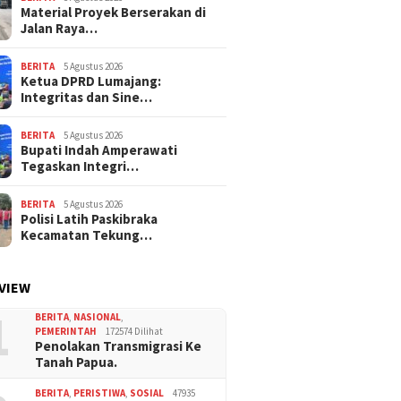
Material Proyek Berserakan di
Jalan Raya…
BERITA
5 Agustus 2026
Ketua DPRD Lumajang:
Integritas dan Sine…
BERITA
5 Agustus 2026
Bupati Indah Amperawati
Tegaskan Integri…
BERITA
5 Agustus 2026
Polisi Latih Paskibraka
Kecamatan Tekung…
VIEW
1
BERITA
,
NASIONAL
,
PEMERINTAH
172574 Dilihat
Penolakan Transmigrasi Ke
Tanah Papua.
BERITA
,
PERISTIWA
,
SOSIAL
47935