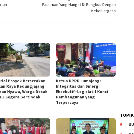
atun
Pasuruan Yang Hangat Di Bungkus Dengan
Kekeluargaan
rial Proyek Berserakan
Ketua DPRD Lumajang:
alan Raya Kedungjajang
Integritas dan Sinergi
kan Nyawa, Warga Desak
Eksekutif–Legislatif Kunci
1.3 Segera Bertindak
Pembangunan yang
Terpercaya
TOPIK
SU