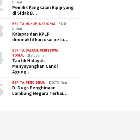
2
Dilihat
Pemilik Pangkalan Elpiji yang
di Sidak B…
3
BERITA
,
HUKUM
,
NASIONAL
34242
Dilihat
Kalapas dan KPLP
dinonaktifkan usai petu…
4
BERITA
,
DAERAH
,
PERISTIWA
,
SOSIAL
21541 Dilihat
Taufik Hidayat,
Menyayangkan Candi
Agung…
5
BERITA
,
PENDIDIKAN
18207 Dilihat
Di Duga Penghinaan
Lambang Negara Terkai…