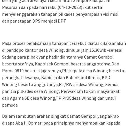
desa yang ada di wilayah kecamatan Gempol kabupaten
Pasuruan dan pada hari rabu (04-10-2023) ikut serta
menyelenggarakan tahapan pilkades penyampaian visi misi
dan penetapan DPS menjadi DPT.
Pada proses pelaksanaan tahapan tersebut diatas dilaksanakan
di pendopo kantor desa Winong, dimulai jam 15.30wib -selesai
Sedang para pihak yang hadir diantaranya Camat Gempol
beserta stafnya, Kapolsek Gempol beserta anggotanya,Dan
Ramil 0819 beserta jajarannya,Plt kepala desa Winong beserta
perangkat desanya, Babinsa dan Babinkamtibmas, BPD
Winong beserta anggotanya,RT/RW se desa Winong, Semua
panitia pilkades desa Winong, Perwakilan tokoh masyarakat
dan Agama SE desa Winong,TP PKK desa Winong dan unsur
pemuda.
Dalam sambutan arahan singkat Camat Gempol yang akrab
disapa Aba H Qomari pada prinsipnya menyampaikan kepada