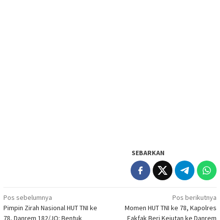
SEBARKAN
Navigasi
Pos sebelumnya
Pos berikutnya
Pimpin Zirah Nasional HUT TNI ke
Momen HUT TNI ke 78, Kapolres
pos
78, Danrem 182/JO: Bentuk
Fakfak Beri Kejutan ke Danrem