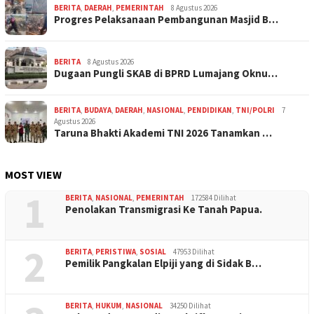
BERITA
,
DAERAH
,
PEMERINTAH
8 Agustus 2026
Progres Pelaksanaan Pembangunan Masjid B…
BERITA
8 Agustus 2026
Dugaan Pungli SKAB di BPRD Lumajang Oknu…
BERITA
,
BUDAYA
,
DAERAH
,
NASIONAL
,
PENDIDIKAN
,
TNI/POLRI
7
Agustus 2026
Taruna Bhakti Akademi TNI 2026 Tanamkan …
MOST VIEW
1
BERITA
,
NASIONAL
,
PEMERINTAH
172584 Dilihat
Penolakan Transmigrasi Ke Tanah Papua.
2
BERITA
,
PERISTIWA
,
SOSIAL
47953 Dilihat
Pemilik Pangkalan Elpiji yang di Sidak B…
BERITA
,
HUKUM
,
NASIONAL
34250 Dilihat