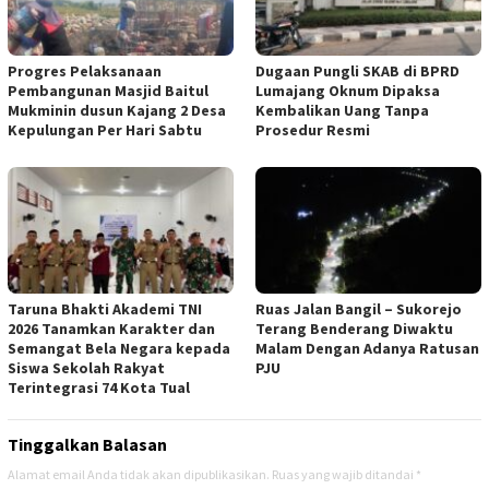
Progres Pelaksanaan
Dugaan Pungli SKAB di BPRD
Pembangunan Masjid Baitul
Lumajang Oknum Dipaksa
Mukminin dusun Kajang 2 Desa
Kembalikan Uang Tanpa
Kepulungan Per Hari Sabtu
Prosedur Resmi
Taruna Bhakti Akademi TNI
Ruas Jalan Bangil – Sukorejo
2026 Tanamkan Karakter dan
Terang Benderang Diwaktu
Semangat Bela Negara kepada
Malam Dengan Adanya Ratusan
Siswa Sekolah Rakyat
PJU
Terintegrasi 74 Kota Tual
Tinggalkan Balasan
Alamat email Anda tidak akan dipublikasikan.
Ruas yang wajib ditandai
*