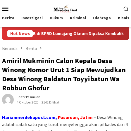
Loncat
Menu
ke
Mobile
konten
Berita
Investigasi
Hukum
Kriminal
Olahraga
Bisnis
B di BPRD Lumajang Oknum Dipaksa Kembalikan Uang Tanpa Pros
Hot News
Beranda
Berita
Amiril Mukminin Calon Kepala Desa
Winong Nomor Urut 1 Siap Mewujudkan
Desa Winong Baldatun Toyyibatun Wa
Robbun Ghofur
Editor Pasuruan
4 Oktober 2023
2142 Dilihat
Harianmerdekapost.com,
Pasuruan, Jatim
– Desa Winong
adalah salah satu yang turut menyelenggarakan pilkades dari 4