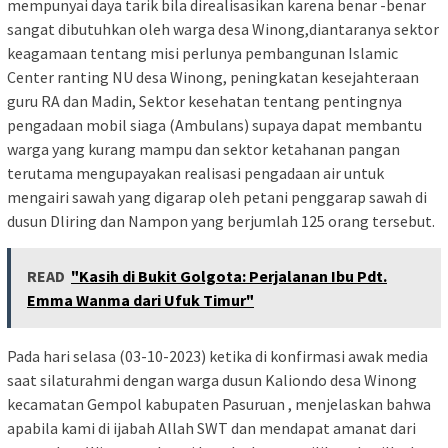
mempunyai daya tarik bila direalisasikan karena benar -benar
sangat dibutuhkan oleh warga desa Winong,diantaranya sektor
keagamaan tentang misi perlunya pembangunan Islamic
Center ranting NU desa Winong, peningkatan kesejahteraan
guru RA dan Madin, Sektor kesehatan tentang pentingnya
pengadaan mobil siaga (Ambulans) supaya dapat membantu
warga yang kurang mampu dan sektor ketahanan pangan
terutama mengupayakan realisasi pengadaan air untuk
mengairi sawah yang digarap oleh petani penggarap sawah di
dusun Dliring dan Nampon yang berjumlah 125 orang tersebut.
READ
"Kasih di Bukit Golgota: Perjalanan Ibu Pdt.
Emma Wanma dari Ufuk Timur"
Pada hari selasa (03-10-2023) ketika di konfirmasi awak media
saat silaturahmi dengan warga dusun Kaliondo desa Winong
kecamatan Gempol kabupaten Pasuruan , menjelaskan bahwa
apabila kami di ijabah Allah SWT dan mendapat amanat dari