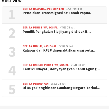
MOST VIEW
1
BERITA
,
NASIONAL
,
PEMERINTAH
172577 Dilihat
Penolakan Transmigrasi Ke Tanah Papua.
2
BERITA
,
PERISTIWA
,
SOSIAL
47936 Dilihat
Pemilik Pangkalan Elpiji yang di Sidak B…
3
BERITA
,
HUKUM
,
NASIONAL
34242 Dilihat
Kalapas dan KPLP dinonaktifkan usai petu…
4
BERITA
,
DAERAH
,
PERISTIWA
,
SOSIAL
21541 Dilihat
Taufik Hidayat, Menyayangkan Candi Agung…
5
BERITA
,
PENDIDIKAN
18208 Dilihat
Di Duga Penghinaan Lambang Negara Terkai…