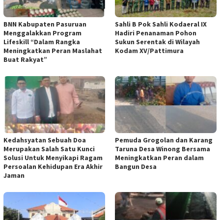
BNN Kabupaten Pasuruan
Sahli B Pok Sahli Kodaeral IX
Menggalakkan Program
Hadiri Penanaman Pohon
Lifeskill “Dalam Rangka
Sukun Serentak di Wilayah
Meningkatkan Peran Maslahat
Kodam XV/Pattimura
Buat Rakyat”
Kedahsyatan Sebuah Doa
Pemuda Grogolan dan Karang
Merupakan Salah Satu Kunci
Taruna Desa Winong Bersama
Solusi Untuk Menyikapi Ragam
Meningkatkan Peran dalam
Persoalan Kehidupan Era Akhir
Bangun Desa
Jaman