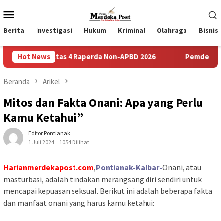
Loncat
Menu
ke
Mobile
konten
Berita
Investigasi
Hukum
Kriminal
Olahraga
Bisnis
an Atas 4 Raperda Non-APBD 2026
Hot News
Pemdes Bulusari Gelar
Beranda
Arikel
Mitos dan Fakta Onani: Apa yang Perlu
Kamu Ketahui”
Editor Pontianak
1 Juli 2024
1054 Dilihat
Harianmerdekapost.com
,
Pontianak-Kalbar-
Onani, atau
masturbasi, adalah tindakan merangsang diri sendiri untuk
mencapai kepuasan seksual. Berikut ini adalah beberapa fakta
dan manfaat onani yang harus kamu ketahui: