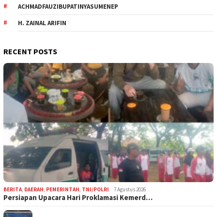
ACHMADFAUZIBUPATINYASUMENEP
H. ZAINAL ARIFIN
RECENT POSTS
BERITA
,
DAERAH
,
PEMERINTAH
,
TNI/POLRI
7 Agustus 2026
Persiapan Upacara Hari Proklamasi Kemerd…