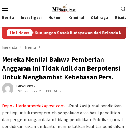
Loncat
Menu
ke
Mobile
konten
Berita
Investigasi
Hukum
Kriminal
Olahraga
Bisnis
t Kunjungan Sosok Budayawan dari Belanda Mr. Crues Collen
Hot News
Beranda
Berita
Mereka Menilai Bahwa Pemberian
Anggaran Ini Tidak Adil dan Berpotensi
Untuk Menghambat Kebebasan Pers.
Editor Fakfak
19 Desember 2023
1386 Dilihat
Depok,Harianmerdekapost.com.,
-Publikasi jurnal pendidikan
penting untuk memperoleh pengakuan atas hasil penelitian
dan pengembangan dalam bidang pendidikan. Publikasi jurnal
pendidikan juga membantu meningkatkan kualitas pendidikan