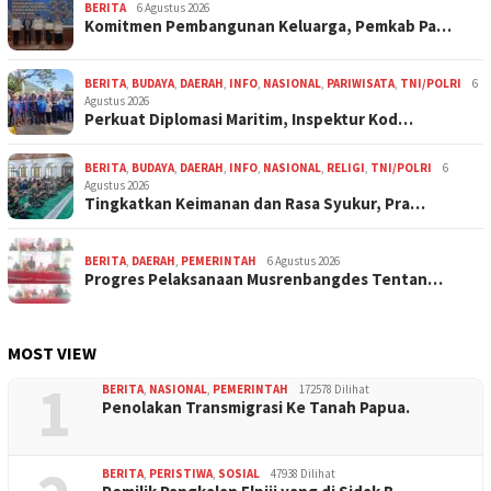
BERITA
6 Agustus 2026
Komitmen Pembangunan Keluarga, Pemkab Pa…
BERITA
,
BUDAYA
,
DAERAH
,
INFO
,
NASIONAL
,
PARIWISATA
,
TNI/POLRI
6
Agustus 2026
Perkuat Diplomasi Maritim, Inspektur Kod…
BERITA
,
BUDAYA
,
DAERAH
,
INFO
,
NASIONAL
,
RELIGI
,
TNI/POLRI
6
Agustus 2026
Tingkatkan Keimanan dan Rasa Syukur, Pra…
BERITA
,
DAERAH
,
PEMERINTAH
6 Agustus 2026
Progres Pelaksanaan Musrenbangdes Tentan…
MOST VIEW
1
BERITA
,
NASIONAL
,
PEMERINTAH
172578 Dilihat
Penolakan Transmigrasi Ke Tanah Papua.
BERITA
,
PERISTIWA
,
SOSIAL
47938 Dilihat