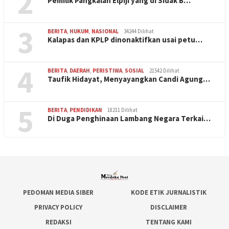
2
Pemilik Pangkalan Elpiji yang di Sidak B…
3
BERITA
,
HUKUM
,
NASIONAL
34244 Dilihat
Kalapas dan KPLP dinonaktifkan usai petu…
4
BERITA
,
DAERAH
,
PERISTIWA
,
SOSIAL
21542 Dilihat
Taufik Hidayat, Menyayangkan Candi Agung…
5
BERITA
,
PENDIDIKAN
18211 Dilihat
Di Duga Penghinaan Lambang Negara Terkai…
PEDOMAN MEDIA SIBER
KODE ETIK JURNALISTIK
PRIVACY POLICY
DISCLAIMER
REDAKSI
TENTANG KAMI