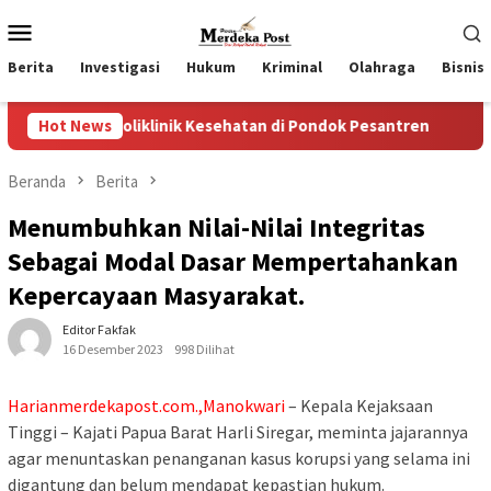
Loncat
Menu
ke
Mobile
konten
Berita
Investigasi
Hukum
Kriminal
Olahraga
Bisnis
iklinik Kesehatan di Pondok Pesantren
Hot News
Wakil Ketua II 
Beranda
Berita
Menumbuhkan Nilai-Nilai Integritas
Sebagai Modal Dasar Mempertahankan
Kepercayaan Masyarakat.
Editor Fakfak
16 Desember 2023
998 Dilihat
Harianmerdekapost.com.,Manokwari
– Kepala Kejaksaan
Tinggi – Kajati Papua Barat Harli Siregar, meminta jajarannya
agar menuntaskan penanganan kasus korupsi yang selama ini
digantung dan belum mendapat kepastian hukum.