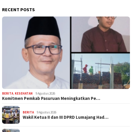
RECENT POSTS
BERITA
,
KESEHATAN
9 Agustus 2026
Komitmen Pemkab Pasuruan Meningkatkan Pe…
BERITA
9 Agustus 2026
Wakil Ketua II dan III DPRD Lumajang Had…