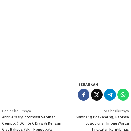
SEBARKAN
Navigasi
Pos sebelumnya
Pos berikutnya
Anniversary Informasi Seputar
Sambang Poskamling, Babinsa
pos
Gempol ( ISG) Ke 6 Diawali Dengan
Jogotrunan Imbau Warga
Giat Baksos Yakni Pengobatan
Tingkatan Kamtibmas