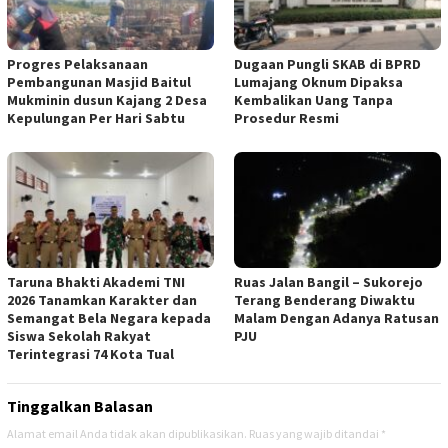
Progres Pelaksanaan
Dugaan Pungli SKAB di BPRD
Pembangunan Masjid Baitul
Lumajang Oknum Dipaksa
Mukminin dusun Kajang 2 Desa
Kembalikan Uang Tanpa
Kepulungan Per Hari Sabtu
Prosedur Resmi
Taruna Bhakti Akademi TNI
Ruas Jalan Bangil – Sukorejo
2026 Tanamkan Karakter dan
Terang Benderang Diwaktu
Semangat Bela Negara kepada
Malam Dengan Adanya Ratusan
Siswa Sekolah Rakyat
PJU
Terintegrasi 74 Kota Tual
Tinggalkan Balasan
Alamat email Anda tidak akan dipublikasikan.
Ruas yang wajib ditandai
*