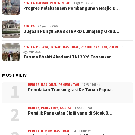
BERITA
,
DAERAH
,
PEMERINTAH
8 Agustus 2026
Progres Pelaksanaan Pembangunan Masjid B…
BERITA
8 Agustus 2026
Dugaan Pungli SKAB di BPRD Lumajang Oknu…
BERITA
,
BUDAYA
,
DAERAH
,
NASIONAL
,
PENDIDIKAN
,
TNI/POLRI
7
Agustus 2026
Taruna Bhakti Akademi TNI 2026 Tanamkan …
MOST VIEW
1
BERITA
,
NASIONAL
,
PEMERINTAH
172584 Dilihat
Penolakan Transmigrasi Ke Tanah Papua.
2
BERITA
,
PERISTIWA
,
SOSIAL
47953 Dilihat
Pemilik Pangkalan Elpiji yang di Sidak B…
BERITA
,
HUKUM
,
NASIONAL
34250 Dilihat