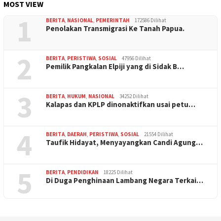
MOST VIEW
1
BERITA
,
NASIONAL
,
PEMERINTAH
172586 Dilihat
Penolakan Transmigrasi Ke Tanah Papua.
2
BERITA
,
PERISTIWA
,
SOSIAL
47956 Dilihat
Pemilik Pangkalan Elpiji yang di Sidak B…
3
BERITA
,
HUKUM
,
NASIONAL
34252 Dilihat
Kalapas dan KPLP dinonaktifkan usai petu…
4
BERITA
,
DAERAH
,
PERISTIWA
,
SOSIAL
21554 Dilihat
Taufik Hidayat, Menyayangkan Candi Agung…
5
BERITA
,
PENDIDIKAN
18225 Dilihat
Di Duga Penghinaan Lambang Negara Terkai…