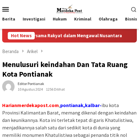
Loncat
Menu
ke
Mobile
konten
Berita
Investigasi
Hukum
Kriminal
Olahraga
Bisnis
Bersama Rakyat dalam Mengawal Nusantara
Hot News
IWL Bersurat
Beranda
Arikel
Menulusuri keindahan Dan Tata Ruang
Kota Pontianak
Editor Pontianak
10 Agustus 2024
1256 Dilihat
Harianmerdekapost.com
,
pontianak,kalbar-
ibu kota
Provinsi Kalimantan Barat, memang dikenal dengan keindahan
dan keunikannya. Kota ini terletak tepat di garis Khatulistiwa,
menjadikannya salah satu dari sedikit kota di dunia yang
memiliki monumen Khatulistiwa sebagai penanda titik nol