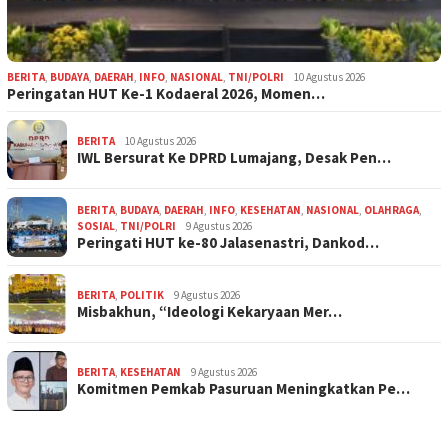
BERITA
,
BUDAYA
,
DAERAH
,
INFO
,
NASIONAL
,
TNI/POLRI
10 Agustus 2026
Peringatan HUT Ke-1 Kodaeral 2026, Momen…
BERITA
10 Agustus 2026
IWL Bersurat Ke DPRD Lumajang, Desak Pen…
BERITA
,
BUDAYA
,
DAERAH
,
INFO
,
KESEHATAN
,
NASIONAL
,
OLAHRAGA
,
SOSIAL
,
TNI/POLRI
9 Agustus 2026
Peringati HUT ke-80 Jalasenastri, Dankod…
BERITA
,
POLITIK
9 Agustus 2026
Misbakhun, “Ideologi Kekaryaan Mer…
BERITA
,
KESEHATAN
9 Agustus 2026
Komitmen Pemkab Pasuruan Meningkatkan Pe…