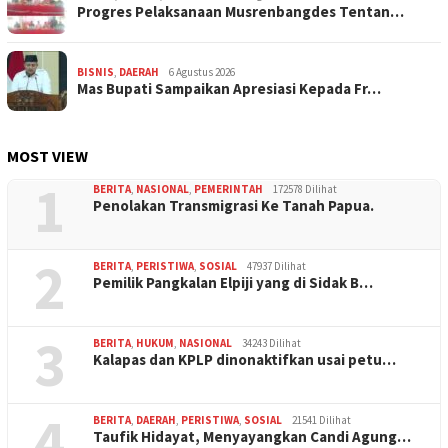
Progres Pelaksanaan Musrenbangdes Tentan…
BISNIS
,
DAERAH
6 Agustus 2026
Mas Bupati Sampaikan Apresiasi Kepada Fr…
MOST VIEW
1
BERITA
,
NASIONAL
,
PEMERINTAH
172578 Dilihat
Penolakan Transmigrasi Ke Tanah Papua.
2
BERITA
,
PERISTIWA
,
SOSIAL
47937 Dilihat
Pemilik Pangkalan Elpiji yang di Sidak B…
3
BERITA
,
HUKUM
,
NASIONAL
34243 Dilihat
Kalapas dan KPLP dinonaktifkan usai petu…
4
BERITA
,
DAERAH
,
PERISTIWA
,
SOSIAL
21541 Dilihat
Taufik Hidayat, Menyayangkan Candi Agung…