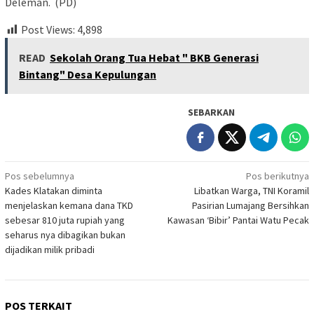
Deleman. (PD)
Post Views:
4,898
READ
Sekolah Orang Tua Hebat " BKB Generasi
Bintang" Desa Kepulungan
SEBARKAN
Navigasi
Pos sebelumnya
Pos berikutnya
Kades Klatakan diminta
Libatkan Warga, TNI Koramil
pos
menjelaskan kemana dana TKD
Pasirian Lumajang Bersihkan
sebesar 810 juta rupiah yang
Kawasan ‘Bibir’ Pantai Watu Pecak
seharus nya dibagikan bukan
dijadikan milik pribadi
POS TERKAIT