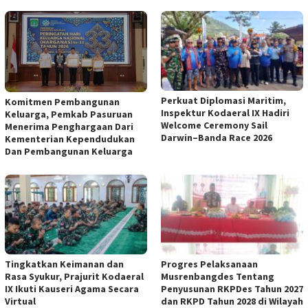
Perkuat Diplomasi Maritim,
Komitmen Pembangunan
Inspektur Kodaeral IX Hadiri
Keluarga, Pemkab Pasuruan
Welcome Ceremony Sail
Menerima Penghargaan Dari
Darwin–Banda Race 2026
Kementerian Kependudukan
Dan Pembangunan Keluarga
Tingkatkan Keimanan dan
Progres Pelaksanaan
Rasa Syukur, Prajurit Kodaeral
Musrenbangdes Tentang
IX Ikuti Kauseri Agama Secara
Penyusunan RKPDes Tahun 2027
Virtual
dan RKPD Tahun 2028 di Wilayah