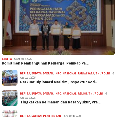
BERITA
6 Agustus 2026
Komitmen Pembangunan Keluarga, Pemkab Pa…
BERITA
,
BUDAYA
,
DAERAH
,
INFO
,
NASIONAL
,
PARIWISATA
,
TNI/POLRI
6
Agustus 2026
Perkuat Diplomasi Maritim, Inspektur Kod…
BERITA
,
BUDAYA
,
DAERAH
,
INFO
,
NASIONAL
,
RELIGI
,
TNI/POLRI
6
Agustus 2026
Tingkatkan Keimanan dan Rasa Syukur, Pra…
BERITA
,
DAERAH
,
PEMERINTAH
6 Agustus 2026