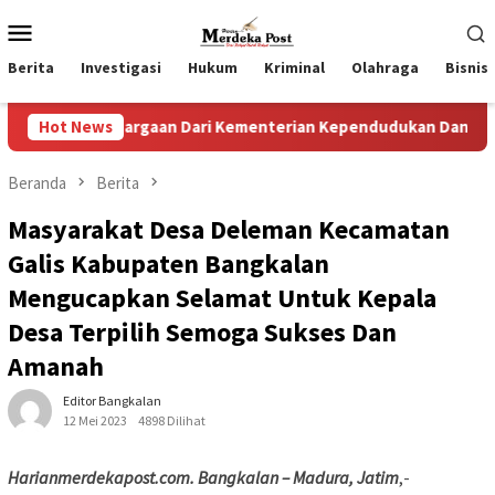
Loncat
Menu
ke
Mobile
konten
Berita
Investigasi
Hukum
Kriminal
Olahraga
Bisnis
ghargaan Dari Kementerian Kependudukan Dan Pembangunan K
Hot News
Beranda
Berita
Masyarakat Desa Deleman Kecamatan
Galis Kabupaten Bangkalan
Mengucapkan Selamat Untuk Kepala
Desa Terpilih Semoga Sukses Dan
Amanah
Editor Bangkalan
12 Mei 2023
4898 Dilihat
Harianmerdekapost.com. Bangkalan – Madura, Jatim
,-