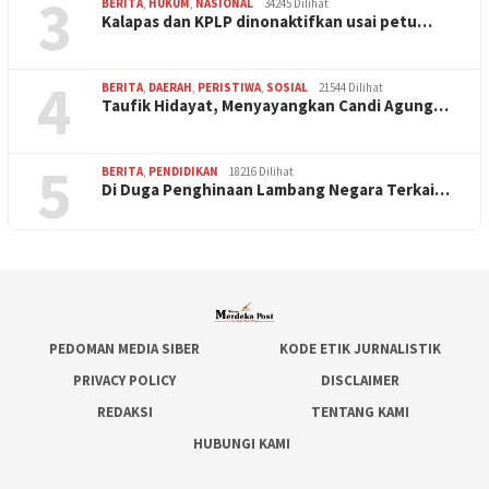
3
BERITA
,
HUKUM
,
NASIONAL
34245 Dilihat
Kalapas dan KPLP dinonaktifkan usai petu…
4
BERITA
,
DAERAH
,
PERISTIWA
,
SOSIAL
21544 Dilihat
Taufik Hidayat, Menyayangkan Candi Agung…
5
BERITA
,
PENDIDIKAN
18216 Dilihat
Di Duga Penghinaan Lambang Negara Terkai…
PEDOMAN MEDIA SIBER
KODE ETIK JURNALISTIK
PRIVACY POLICY
DISCLAIMER
REDAKSI
TENTANG KAMI
HUBUNGI KAMI