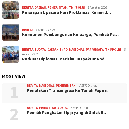
BERITA
,
DAERAH
,
PEMERINTAH
,
TNI/POLRI
7 Agustus 2026
Persiapan Upacara Hari Proklamasi Kemerd…
BERITA
6 Agustus 2026
Komitmen Pembangunan Keluarga, Pemkab Pa…
BERITA
,
BUDAYA
,
DAERAH
,
INFO
,
NASIONAL
,
PARIWISATA
,
TNI/POLRI
6
Agustus 2026
Perkuat Diplomasi Maritim, Inspektur Kod…
MOST VIEW
1
BERITA
,
NASIONAL
,
PEMERINTAH
172579 Dilihat
Penolakan Transmigrasi Ke Tanah Papua.
2
BERITA
,
PERISTIWA
,
SOSIAL
47943 Dilihat
Pemilik Pangkalan Elpiji yang di Sidak B…