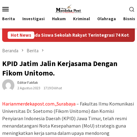
Loncat
Menu
ke
Mobile
konten
Berita
Investigasi
Hukum
Kriminal
Olahraga
Bisnis
a Siswa Sekolah Rakyat Terintegrasi 74 Kota Tual
Hot News
Ruas
Beranda
Berita
KPID Jatim Jalin Kerjasama Dengan
Fikom Unitomo.
Editor Fakfak
2 Agustus 2023
1719 Dilihat
Harianmerdekapost.com.,Surabaya
– Fakultas Ilmu Komunikasi
Universitas Dr. Soetomo (Fikom Unitomo) dan Komisi
Penyiaran Indonesia Daerah (KPID) Jawa Timur, telah resmi
menandatangani Nota Kesepahaman (MoU) strategis guna
meningkatkan kerja sama dalam upaya mendorong