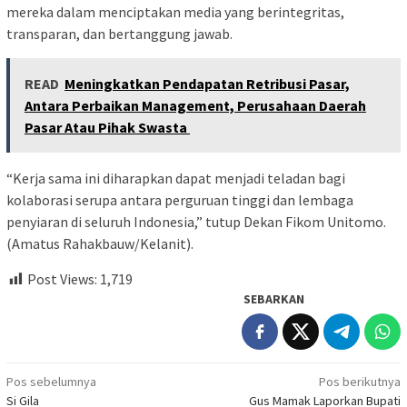
mereka dalam menciptakan media yang berintegritas,
transparan, dan bertanggung jawab.
READ
Meningkatkan Pendapatan Retribusi Pasar,
Antara Perbaikan Management, Perusahaan Daerah
Pasar Atau Pihak Swasta
“Kerja sama ini diharapkan dapat menjadi teladan bagi
kolaborasi serupa antara perguruan tinggi dan lembaga
penyiaran di seluruh Indonesia,” tutup Dekan Fikom Unitomo.
(Amatus Rahakbauw/Kelanit).
Post Views:
1,719
SEBARKAN
Navigasi
Pos sebelumnya
Pos berikutnya
Si Gila
Gus Mamak Laporkan Bupati