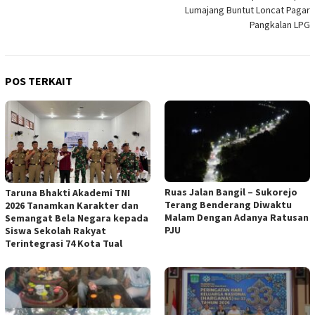
pos
Lumajang Buntut Loncat Pagar
Pangkalan LPG
POS TERKAIT
Ruas Jalan Bangil – Sukorejo
Taruna Bhakti Akademi TNI
Terang Benderang Diwaktu
2026 Tanamkan Karakter dan
Malam Dengan Adanya Ratusan
Semangat Bela Negara kepada
PJU
Siswa Sekolah Rakyat
Terintegrasi 74 Kota Tual