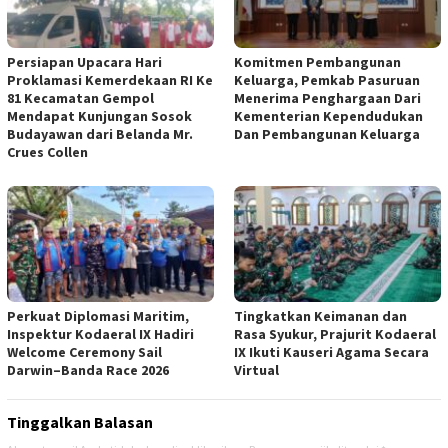
Persiapan Upacara Hari
Komitmen Pembangunan
Proklamasi Kemerdekaan RI Ke
Keluarga, Pemkab Pasuruan
81 Kecamatan Gempol
Menerima Penghargaan Dari
Mendapat Kunjungan Sosok
Kementerian Kependudukan
Budayawan dari Belanda Mr.
Dan Pembangunan Keluarga
Crues Collen
Perkuat Diplomasi Maritim,
Tingkatkan Keimanan dan
Inspektur Kodaeral IX Hadiri
Rasa Syukur, Prajurit Kodaeral
Welcome Ceremony Sail
IX Ikuti Kauseri Agama Secara
Darwin–Banda Race 2026
Virtual
Tinggalkan Balasan