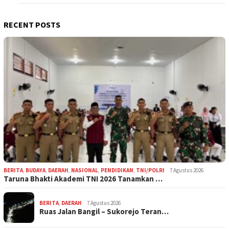
RECENT POSTS
BERITA
,
BUDAYA
,
DAERAH
,
NASIONAL
,
PENDIDIKAN
,
TNI/POLRI
7 Agustus 2026
Taruna Bhakti Akademi TNI 2026 Tanamkan …
BERITA
,
DAERAH
7 Agustus 2026
Ruas Jalan Bangil – Sukorejo Teran…