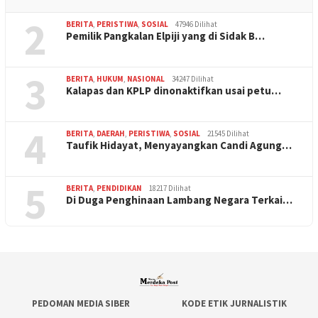
2
BERITA
,
PERISTIWA
,
SOSIAL
47946 Dilihat
Pemilik Pangkalan Elpiji yang di Sidak B…
3
BERITA
,
HUKUM
,
NASIONAL
34247 Dilihat
Kalapas dan KPLP dinonaktifkan usai petu…
4
BERITA
,
DAERAH
,
PERISTIWA
,
SOSIAL
21545 Dilihat
Taufik Hidayat, Menyayangkan Candi Agung…
5
BERITA
,
PENDIDIKAN
18217 Dilihat
Di Duga Penghinaan Lambang Negara Terkai…
PEDOMAN MEDIA SIBER
KODE ETIK JURNALISTIK