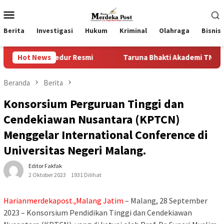
Loncat
Menu
ke
Mobile
konten
Berita
Investigasi
Hukum
Kriminal
Olahraga
Bisnis
sedur Resmi
Hot News
Taruna Bhakti Akademi TNI 2026 Tanamkan K
Beranda
Berita
Konsorsium Perguruan Tinggi dan
Cendekiawan Nusantara (KPTCN)
Menggelar International Conference di
Universitas Negeri Malang.
Editor Fakfak
2 Oktober 2023
1931 Dilihat
Harianmerdekapost.,Malang Jatim
– Malang, 28 September
2023 – Konsorsium Pendidikan Tinggi dan Cendekiawan