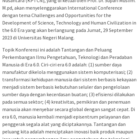
Nusantara (KPTCN), yang di ketuai oleh Prof. Dr. Supari Muslim.
M.pd, akan menyelenggarakan International Conference
dengan tema Challenges and Opportunities for the
Development of Science, Technology and Human Civilization in
the 6.0 Era yang akan berlangsung pada Jumat, 29 September
2023 di Universitas Negeri Malang.
Topik Konferensi ini adalah Tantangan dan Peluang
Perkembangan Ilmu Pengetahuan, Teknologi dan Peradaban
Manusia di Era 6.0. Ciri-ciri era 6.0 adalah: (1) sumber daya
manufaktur dikelola menggunakan sistem komputerisasi; (2)
transformasi kehidupan manusia dari sistem berbasis kekayaan
menjadi sistem berbasis kebutuhan seluler dan pengelolaan
sumber daya dengan kecerdasan buatan; (3) efisiensi dilakukan
pada semua sektor; (4) kreativitas, pemikiran dan penemuan
manusia akan menyebar secara global dengan sangat cepat. Di
era 6.0, manusia kembali menjadi episentrum pelayanan dan
penggerak segala alat yang diciptakannya. Tantangan dan
peluang kita adalah menciptakan inovasi baik produk maupun