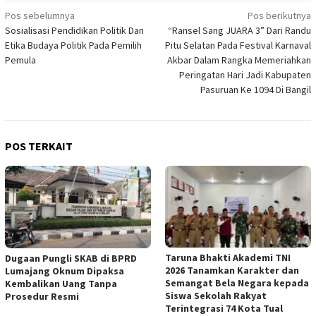
Navigasi
Pos sebelumnya
Pos berikutnya
Sosialisasi Pendidikan Politik Dan
“Ransel Sang JUARA 3” Dari Randu
pos
Etika Budaya Politik Pada Pemilih
Pitu Selatan Pada Festival Karnaval
Pemula
Akbar Dalam Rangka Memeriahkan
Peringatan Hari Jadi Kabupaten
Pasuruan Ke 1094 Di Bangil
POS TERKAIT
Taruna Bhakti Akademi TNI
Dugaan Pungli SKAB di BPRD
2026 Tanamkan Karakter dan
Lumajang Oknum Dipaksa
Semangat Bela Negara kepada
Kembalikan Uang Tanpa
Siswa Sekolah Rakyat
Prosedur Resmi
Terintegrasi 74 Kota Tual