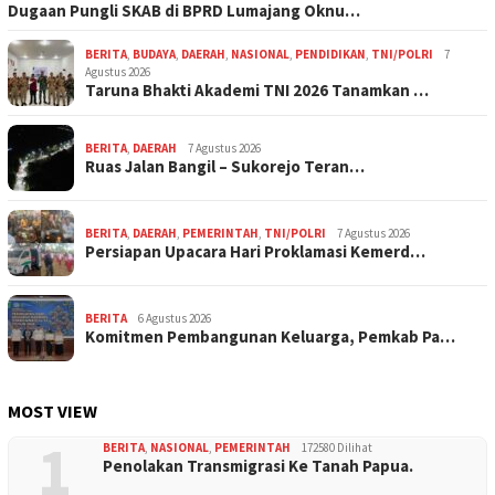
Dugaan Pungli SKAB di BPRD Lumajang Oknu…
BERITA
,
BUDAYA
,
DAERAH
,
NASIONAL
,
PENDIDIKAN
,
TNI/POLRI
7
Agustus 2026
Taruna Bhakti Akademi TNI 2026 Tanamkan …
BERITA
,
DAERAH
7 Agustus 2026
Ruas Jalan Bangil – Sukorejo Teran…
BERITA
,
DAERAH
,
PEMERINTAH
,
TNI/POLRI
7 Agustus 2026
Persiapan Upacara Hari Proklamasi Kemerd…
BERITA
6 Agustus 2026
Komitmen Pembangunan Keluarga, Pemkab Pa…
MOST VIEW
1
BERITA
,
NASIONAL
,
PEMERINTAH
172580 Dilihat
Penolakan Transmigrasi Ke Tanah Papua.