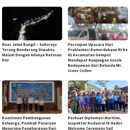
Ruas Jalan Bangil – Sukorejo
Persiapan Upacara Hari
Terang Benderang Diwaktu
Proklamasi Kemerdekaan RI Ke
Malam Dengan Adanya Ratusan
81 Kecamatan Gempol
PJU
Mendapat Kunjungan Sosok
Budayawan dari Belanda Mr.
Crues Collen
Komitmen Pembangunan
Perkuat Diplomasi Maritim,
Keluarga, Pemkab Pasuruan
Inspektur Kodaeral IX Hadiri
Menerima Penghargaan Dari
Welcome Ceremony Sail