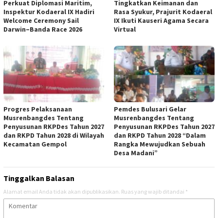
Perkuat Diplomasi Maritim,
Tingkatkan Keimanan dan
Inspektur Kodaeral IX Hadiri
Rasa Syukur, Prajurit Kodaeral
Welcome Ceremony Sail
IX Ikuti Kauseri Agama Secara
Darwin–Banda Race 2026
Virtual
Progres Pelaksanaan
Pemdes Bulusari Gelar
Musrenbangdes Tentang
Musrenbangdes Tentang
Penyusunan RKPDes Tahun 2027
Penyusunan RKPDes Tahun 2027
dan RKPD Tahun 2028 di Wilayah
dan RKPD Tahun 2028 “Dalam
Kecamatan Gempol
Rangka Mewujudkan Sebuah
Desa Madani”
Tinggalkan Balasan
Alamat email Anda tidak akan dipublikasikan.
Ruas yang wajib ditandai
*