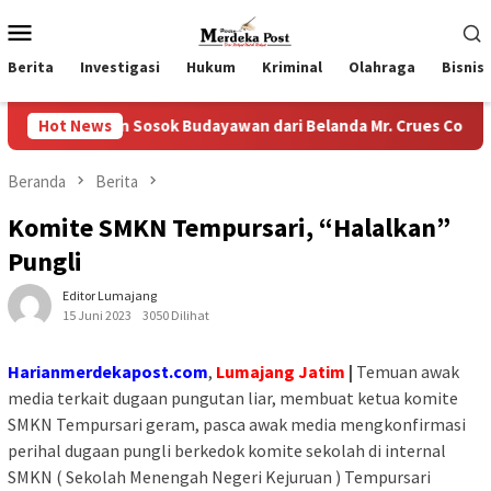
Loncat
Menu
ke
Mobile
konten
Berita
Investigasi
Hukum
Kriminal
Olahraga
Bisnis
Sosok Budayawan dari Belanda Mr. Crues Collen
Hot News
Komitm
Beranda
Berita
Komite SMKN Tempursari, “Halalkan”
Pungli
Editor Lumajang
15 Juni 2023
3050 Dilihat
Harianmerdekapost.com
,
Lumajang Jatim
|
Temuan awak
media terkait dugaan pungutan liar, membuat ketua komite
SMKN Tempursari geram, pasca awak media mengkonfirmasi
perihal dugaan pungli berkedok komite sekolah di internal
SMKN ( Sekolah Menengah Negeri Kejuruan ) Tempursari