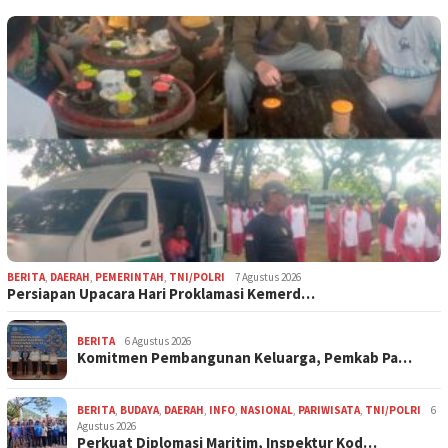
BERITA
,
DAERAH
,
PEMERINTAH
,
TNI/POLRI
7 Agustus 2026
Persiapan Upacara Hari Proklamasi Kemerd…
BERITA
6 Agustus 2026
Komitmen Pembangunan Keluarga, Pemkab Pa…
BERITA
,
BUDAYA
,
DAERAH
,
INFO
,
NASIONAL
,
PARIWISATA
,
TNI/POLRI
6
Agustus 2026
Perkuat Diplomasi Maritim, Inspektur Kod…