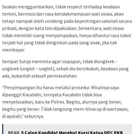
Seakan menggambarkan, tidak respect terhadap keadaan
terkini, bermula dari rasa ketidakmampuan wali siswa, akan
tetapi nampak lebih condong pada kepentingan sekolah secara
pribadi, dengan kata lain dipaksakan. Sementara, wali siswa
tidak memiliki ruang menyampaikan, hanya dihantui rasa takut
terjadi hal yang tidak diinginkan pada sang anak, jika tak
membayar.
Sempat Sutaji meminta agar siapapun, tidak diungkrek –
ungkrek (ungkit – ungkit), sebab dia bersikukuh, keadaan yang
ada, bukanlah sebuah permasalahan.
“Penyimpangan itu harus melalui prosedur. Misalnya saya
dipanggil Kacabdin, ternyata Kacabdin tidak bisa
menyelesaikan, baru ke Polres. Begitu, alurnya yang bener,
begitu yang bener. Tidak langsung mem-blow up di wartawan,
di apalah,” sebutnya.
READ
5 Calon Kandidat Merebut Kursi Ketua DPC PKB