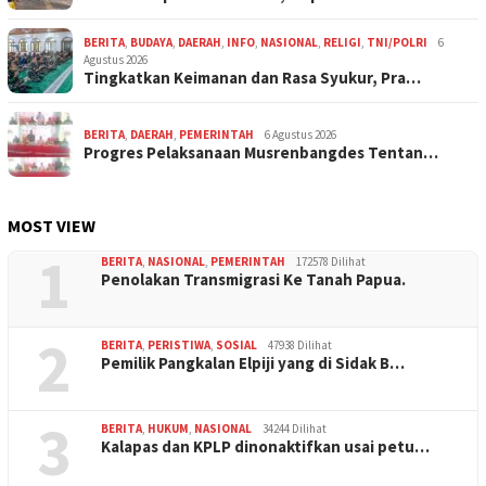
BERITA
,
BUDAYA
,
DAERAH
,
INFO
,
NASIONAL
,
RELIGI
,
TNI/POLRI
6
Agustus 2026
Tingkatkan Keimanan dan Rasa Syukur, Pra…
BERITA
,
DAERAH
,
PEMERINTAH
6 Agustus 2026
Progres Pelaksanaan Musrenbangdes Tentan…
MOST VIEW
1
BERITA
,
NASIONAL
,
PEMERINTAH
172578 Dilihat
Penolakan Transmigrasi Ke Tanah Papua.
2
BERITA
,
PERISTIWA
,
SOSIAL
47938 Dilihat
Pemilik Pangkalan Elpiji yang di Sidak B…
3
BERITA
,
HUKUM
,
NASIONAL
34244 Dilihat
Kalapas dan KPLP dinonaktifkan usai petu…