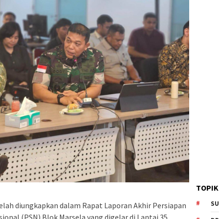
TOPIK
SU
 telah diungkapkan dalam Rapat Laporan Akhir Persiapan
onal (PSN) Blok Marsela yang digelar di Lantai 35