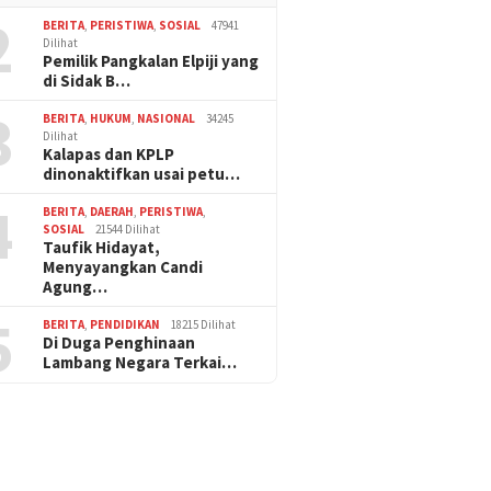
2
BERITA
,
PERISTIWA
,
SOSIAL
47941
Dilihat
Pemilik Pangkalan Elpiji yang
di Sidak B…
3
BERITA
,
HUKUM
,
NASIONAL
34245
Dilihat
Kalapas dan KPLP
dinonaktifkan usai petu…
4
BERITA
,
DAERAH
,
PERISTIWA
,
SOSIAL
21544 Dilihat
Taufik Hidayat,
Menyayangkan Candi
Agung…
5
BERITA
,
PENDIDIKAN
18215 Dilihat
Di Duga Penghinaan
Lambang Negara Terkai…