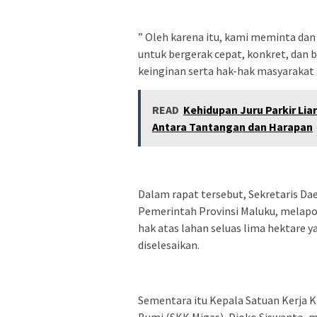
” Oleh karena itu, kami meminta da
untuk bergerak cepat, konkret, dan
keinginan serta hak-hak masyarakat
READ
Kehidupan Juru Parkir Lia
Antara Tantangan dan Harapan
Dalam rapat tersebut, Sekretaris Dae
Pemerintah Provinsi Maluku, melapo
hak atas lahan seluas lima hektare 
diselesaikan.
Sementara itu Kepala Satuan Kerja 
Bumi (SKK Migas), Djoko Siswanto,