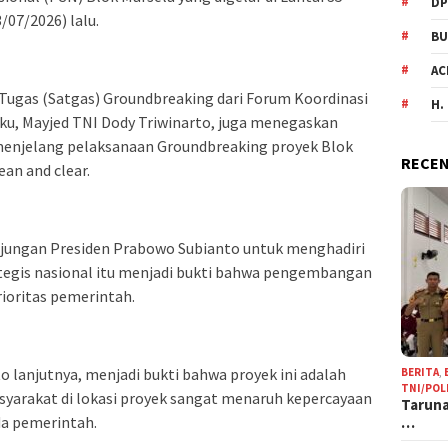
DP
/07/2026) lalu.
BU
AC
Tugas (Satgas) Groundbreaking dari Forum Koordinasi
H.
u, Mayjed TNI Dody Triwinarto, juga menegaskan
menjelang pelaksanaan Groundbreaking proyek Blok
RECEN
ean and clear.
jungan Presiden Prabowo Subianto untuk menghadiri
tegis nasional itu menjadi bukti bahwa pengembangan
ioritas pemerintah.
 lanjutnya, menjadi bukti bahwa proyek ini adalah
BERITA
,
TNI/POL
asyarakat di lokasi proyek sangat menaruh kepercayaan
Taruna
da pemerintah.
…