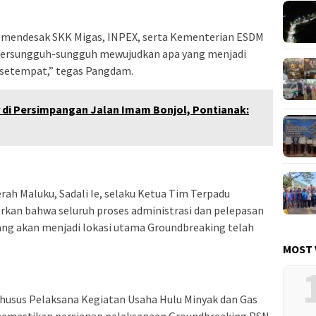
n mendesak SKK Migas, INPEX, serta Kementerian ESDM
 bersungguh-sungguh mewujudkan apa yang menjadi
 setempat,” tegas Pangdam.
r di Persimpangan Jalan Imam Bonjol, Pontianak:
rah Maluku, Sadali Ie, selaku Ketua Tim Terpadu
rkan bahwa seluruh proses administrasi dan pelepasan
yang akan menjadi lokasi utama Groundbreaking telah
MOST 
Khusus Pelaksana Kegiatan Usaha Hulu Minyak dan Gas
 memastikan persiapan pelaksanaan Groundbreaking PSN