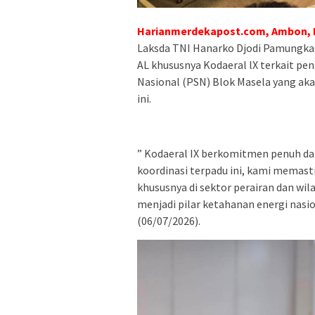
Harianmerdekapost.com, Ambon, 
Laksda TNI Hanarko Djodi Pamungka
AL khususnya Kodaeral lX terkait pe
Nasional (PSN) Blok Masela yang a
ini.
” Kodaeral IX berkomitmen penuh d
koordinasi terpadu ini, kami memas
khususnya di sektor perairan dan w
menjadi pilar ketahanan energi nasio
(06/07/2026).