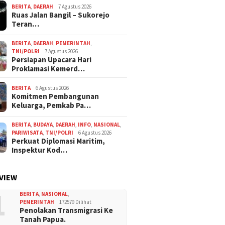
BERITA
,
DAERAH
7 Agustus 2026
Ruas Jalan Bangil – Sukorejo
Teran…
BERITA
,
DAERAH
,
PEMERINTAH
,
TNI/POLRI
7 Agustus 2026
Persiapan Upacara Hari
Proklamasi Kemerd…
BERITA
6 Agustus 2026
Komitmen Pembangunan
Keluarga, Pemkab Pa…
BERITA
,
BUDAYA
,
DAERAH
,
INFO
,
NASIONAL
,
PARIWISATA
,
TNI/POLRI
6 Agustus 2026
Perkuat Diplomasi Maritim,
Inspektur Kod…
VIEW
1
BERITA
,
NASIONAL
,
PEMERINTAH
172579 Dilihat
Penolakan Transmigrasi Ke
Tanah Papua.