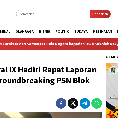
Pencarian
IMINAL
OLAHRAGA
BISNIS
POLITIK
BUDAYA
KESEHATAN
Negara kepada Siswa Sekolah Rakyat Terintegrasi 74 Kota Tual
GEMPU
l lX Hadiri Rapat Laporan
Groundbreaking PSN Blok