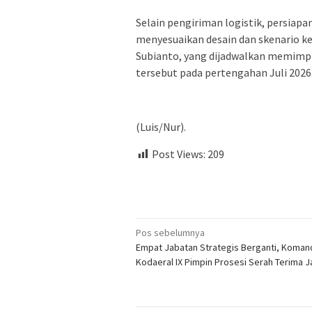
Selain pengiriman logistik, persiapa
menyesuaikan desain dan skenario k
Subianto, yang dijadwalkan memimpi
tersebut pada pertengahan Juli 2026
(Luis/Nur).
Post Views:
209
Navigasi
Pos sebelumnya
Empat Jabatan Strategis Berganti, Koman
pos
Kodaeral IX Pimpin Prosesi Serah Terima 