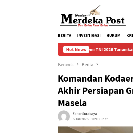
Loncat
ke
konten
BERITA
INVESTIGASI
HUKUM
KR
 Bhakti Akademi TNI 2026 Tanamkan Karakter dan Semangat Bela 
Hot News
Beranda
Berita
Komandan Kodaera
Akhir Persiapan 
Masela
Editor Surabaya
6 Juli 2026
209 Dilihat