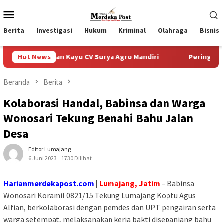
Loncat
Menu
ke
Mobile
konten
Berita
Investigasi
Hukum
Kriminal
Olahraga
Bisnis
han Kayu CV Surya Agro Mandiri
Hot News
Peringati HUT ke-80 Jala
Beranda
Berita
Kolaborasi Handal, Babinsa dan Warga
Wonosari Tekung Benahi Bahu Jalan
Desa
Editor Lumajang
6 Juni 2023
1730 Dilihat
Harianmerdekapost.com
|
Lumajang, Jatim
– Babinsa
Wonosari Koramil 0821/15 Tekung Lumajang Koptu Agus
Alfian, berkolaborasi dengan pemdes dan UPT pengairan serta
warga setempat, melaksanakan kerja bakti disepanjang bahu