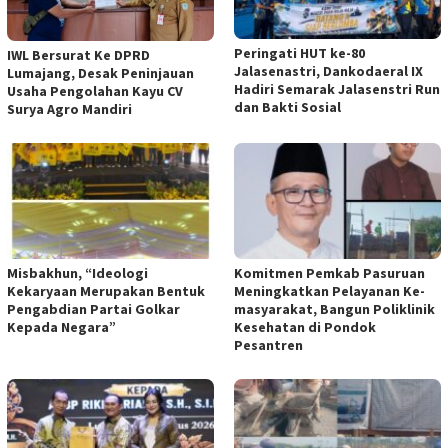
Peringati HUT ke-80
IWL Bersurat Ke DPRD
Jalasenastri, Dankodaeral IX
Lumajang, Desak Peninjauan
Hadiri Semarak Jalasenstri Run
Usaha Pengolahan Kayu CV
dan Bakti Sosial
Surya Agro Mandiri
Misbakhun, “Ideologi
Komitmen Pemkab Pasuruan
Kekaryaan Merupakan Bentuk
Meningkatkan Pelayanan Ke-
Pengabdian Partai Golkar
masyarakat, Bangun Poliklinik
Kepada Negara”
Kesehatan di Pondok
Pesantren