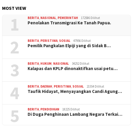
MOST VIEW
1
BERITA
,
NASIONAL
,
PEMERINTAH
172586 Dilihat
Penolakan Transmigrasi Ke Tanah Papua.
2
BERITA
,
PERISTIWA
,
SOSIAL
47956 Dilihat
Pemilik Pangkalan Elpiji yang di Sidak B…
3
BERITA
,
HUKUM
,
NASIONAL
34252 Dilihat
Kalapas dan KPLP dinonaktifkan usai petu…
4
BERITA
,
DAERAH
,
PERISTIWA
,
SOSIAL
21554 Dilihat
Taufik Hidayat, Menyayangkan Candi Agung…
5
BERITA
,
PENDIDIKAN
18225 Dilihat
Di Duga Penghinaan Lambang Negara Terkai…