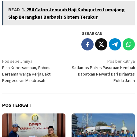
READ
1, 256 Calon Jemaah Haji Kabupaten Lumajang
Siap Berangkat Berbasis Sistem Terukur
SEBARKAN
Navigasi
Pos sebelumnya
Pos berikutnya
Bina Kebersamaan, Babinsa
Satlantas Polres Pasuruan Kembali
pos
Bersama Warga Kerja Bakti
Dapatkan Reward Dari Dirlantas
Pengecoran Masdrasah
Polda Jatim
POS TERKAIT