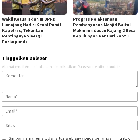
Wakil Ketua II dan III DPRD
Progres Pelaksanaan
Lumajang Hadiri Kenal Pamit
Pembangunan Masjid Baitul
Kapolres, Tekankan
Mukminin dusun Kajang 2 Desa
Pentingnya Sinergi
Kepulungan Per Hari Sabtu
Forkopimda
Tinggalkan Balasan
Alamat email Anda tidak akan dipublikasikan.
Ruas yang wajib ditandai
*
Simpan nama, email, dan situs web saya pada peramban ini untuk