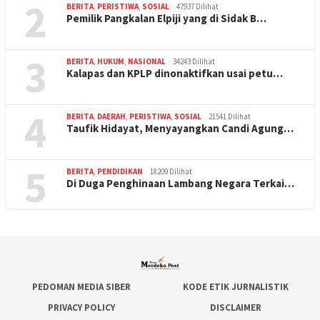
2
BERITA
,
PERISTIWA
,
SOSIAL
47937 Dilihat
Pemilik Pangkalan Elpiji yang di Sidak B…
3
BERITA
,
HUKUM
,
NASIONAL
34243 Dilihat
Kalapas dan KPLP dinonaktifkan usai petu…
4
BERITA
,
DAERAH
,
PERISTIWA
,
SOSIAL
21541 Dilihat
Taufik Hidayat, Menyayangkan Candi Agung…
5
BERITA
,
PENDIDIKAN
18209 Dilihat
Di Duga Penghinaan Lambang Negara Terkai…
PEDOMAN MEDIA SIBER
KODE ETIK JURNALISTIK
PRIVACY POLICY
DISCLAIMER