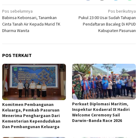
Navigasi
Pos sebelumnya
Pos berikutnya
Babinsa Kebonsari, Tanamkan
Pukul 23:00 Usai Sudah Tahapan
pos
Cinta Tanah Air Kepada Murid TK
Pendaftaran Bacaleg Di KPUD
Dharma Wanita
Kabupaten Pasuruan
POS TERKAIT
Perkuat Diplomasi Maritim,
Komitmen Pembangunan
Inspektur Kodaeral IX Hadiri
Keluarga, Pemkab Pasuruan
Welcome Ceremony Sail
Menerima Penghargaan Dari
Darwin–Banda Race 2026
Kementerian Kependudukan
Dan Pembangunan Keluarga