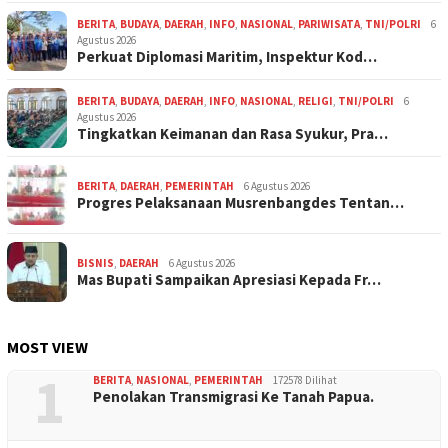
BERITA
,
BUDAYA
,
DAERAH
,
INFO
,
NASIONAL
,
PARIWISATA
,
TNI/POLRI
6
Agustus 2026
Perkuat Diplomasi Maritim, Inspektur Kod…
BERITA
,
BUDAYA
,
DAERAH
,
INFO
,
NASIONAL
,
RELIGI
,
TNI/POLRI
6
Agustus 2026
Tingkatkan Keimanan dan Rasa Syukur, Pra…
BERITA
,
DAERAH
,
PEMERINTAH
6 Agustus 2026
Progres Pelaksanaan Musrenbangdes Tentan…
BISNIS
,
DAERAH
6 Agustus 2026
Mas Bupati Sampaikan Apresiasi Kepada Fr…
MOST VIEW
1
BERITA
,
NASIONAL
,
PEMERINTAH
172578 Dilihat
Penolakan Transmigrasi Ke Tanah Papua.