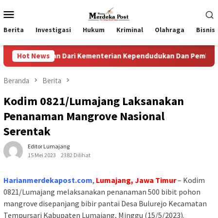
Loncat
Menu
ke
Mobile
konten
Berita
Investigasi
Hukum
Kriminal
Olahraga
Bisnis
aan Dari Kementerian Kependudukan Dan Pembangunan Keluar
Hot News
Beranda
Berita
Kodim 0821/Lumajang Laksanakan
Penanaman Mangrove Nasional
Serentak
Editor Lumajang
15 Mei 2023
2382 Dilihat
Harianmerdekapost.com
,
Lumajang, Jawa Timur
– Kodim
0821/Lumajang melaksanakan penanaman 500 bibit pohon
mangrove disepanjang bibir pantai Desa Bulurejo Kecamatan
Tempursari Kabupaten Lumajang, Minggu (15/5/2023).