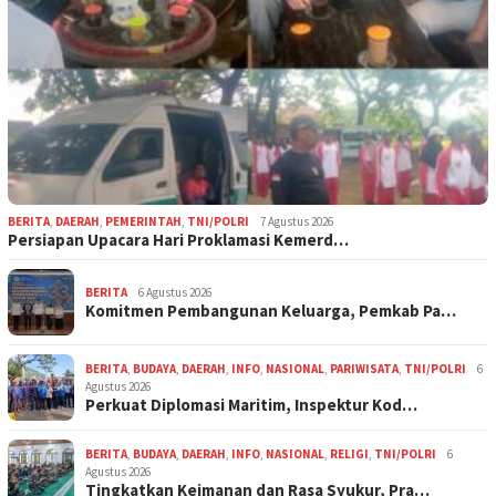
BERITA
,
DAERAH
,
PEMERINTAH
,
TNI/POLRI
7 Agustus 2026
Persiapan Upacara Hari Proklamasi Kemerd…
BERITA
6 Agustus 2026
Komitmen Pembangunan Keluarga, Pemkab Pa…
BERITA
,
BUDAYA
,
DAERAH
,
INFO
,
NASIONAL
,
PARIWISATA
,
TNI/POLRI
6
Agustus 2026
Perkuat Diplomasi Maritim, Inspektur Kod…
BERITA
,
BUDAYA
,
DAERAH
,
INFO
,
NASIONAL
,
RELIGI
,
TNI/POLRI
6
Agustus 2026
Tingkatkan Keimanan dan Rasa Syukur, Pra…