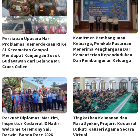
Komitmen Pembangunan
Persiapan Upacara Hari
Keluarga, Pemkab Pasuruan
Proklamasi Kemerdekaan RI Ke
Menerima Penghargaan Dari
81 Kecamatan Gempol
Kementerian Kependudukan
Mendapat Kunjungan Sosok
Dan Pembangunan Keluarga
Budayawan dari Belanda Mr.
Crues Collen
Perkuat Diplomasi Maritim,
Tingkatkan Keimanan dan
Inspektur Kodaeral IX Hadiri
Rasa Syukur, Prajurit Kodaeral
Welcome Ceremony Sail
IX Ikuti Kauseri Agama Secara
Darwin–Banda Race 2026
Virtual