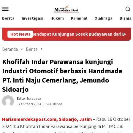
Loncat
Menu
ke
Mobile
konten
Berita
Investigasi
Hukum
Kriminal
Olahraga
Bisnis
 Mendapat Kunjungan Sosok Budayawan dari Belanda Mr. Crues C
Hot News
Beranda
Berita
Khofifah Indar Parawansa kunjungi
Industri Otomotif berbasis Handmade
PT. Inti Maju Cemerlang, Jemundo
Sidoarjo
Editor Surabaya
17 Oktober 2024
1543 Dilihat
Harianmerdekapost.com, Sidoarjo, Jatim
– Rabu 16 Oktober
2024 Ibu Khofifah Indar Parawansa berkunjung di PT IMC
Inti