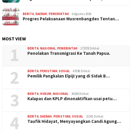
BERITA
,
DAERAH
,
PEMERINTAH
6 Agustus 2026
Progres Pelaksanaan Musrenbangdes Tentan…
MOST VIEW
1
BERITA
,
NASIONAL
,
PEMERINTAH
172578 Dilihat
Penolakan Transmigrasi Ke Tanah Papua.
2
BERITA
,
PERISTIWA
,
SOSIAL
47938 Dilihat
Pemilik Pangkalan Elpiji yang di Sidak B…
3
BERITA
,
HUKUM
,
NASIONAL
34244 Dilihat
Kalapas dan KPLP dinonaktifkan usai petu…
4
BERITA
,
DAERAH
,
PERISTIWA
,
SOSIAL
21541 Dilihat
Taufik Hidayat, Menyayangkan Candi Agung…