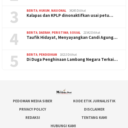
3
BERITA
,
HUKUM
,
NASIONAL
34245 Dilihat
Kalapas dan KPLP dinonaktifkan usai petu…
4
BERITA
,
DAERAH
,
PERISTIWA
,
SOSIAL
21542 Dilihat
Taufik Hidayat, Menyayangkan Candi Agung…
5
BERITA
,
PENDIDIKAN
18213 Dilihat
Di Duga Penghinaan Lambang Negara Terkai…
PEDOMAN MEDIA SIBER
KODE ETIK JURNALISTIK
PRIVACY POLICY
DISCLAIMER
REDAKSI
TENTANG KAMI
HUBUNGI KAMI