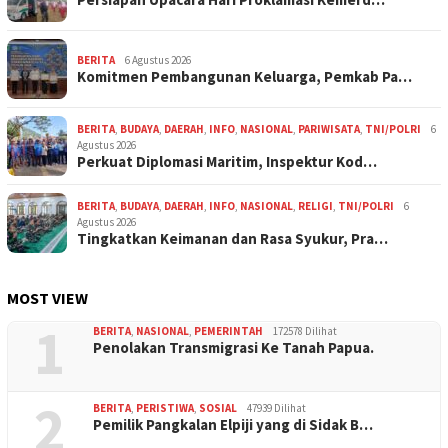
BERITA
6 Agustus 2026
Komitmen Pembangunan Keluarga, Pemkab Pa…
BERITA
,
BUDAYA
,
DAERAH
,
INFO
,
NASIONAL
,
PARIWISATA
,
TNI/POLRI
6
Agustus 2026
Perkuat Diplomasi Maritim, Inspektur Kod…
BERITA
,
BUDAYA
,
DAERAH
,
INFO
,
NASIONAL
,
RELIGI
,
TNI/POLRI
6
Agustus 2026
Tingkatkan Keimanan dan Rasa Syukur, Pra…
MOST VIEW
1
BERITA
,
NASIONAL
,
PEMERINTAH
172578 Dilihat
Penolakan Transmigrasi Ke Tanah Papua.
2
BERITA
,
PERISTIWA
,
SOSIAL
47939 Dilihat
Pemilik Pangkalan Elpiji yang di Sidak B…