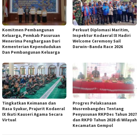
Komitmen Pembangunan
Perkuat Diplomasi Maritim,
Keluarga, Pemkab Pasuruan
Inspektur Kodaeral IX Hadiri
Menerima Penghargaan Dari
Welcome Ceremony Sail
Kementerian Kependudukan
Darwin–Banda Race 2026
Dan Pembangunan Keluarga
Tingkatkan Keimanan dan
Progres Pelaksanaan
Rasa Syukur, Prajurit Kodaeral
Musrenbangdes Tentang
IX Ikuti Kauseri Agama Secara
Penyusunan RKPDes Tahun 2027
Virtual
dan RKPD Tahun 2028 di Wilayah
Kecamatan Gempol