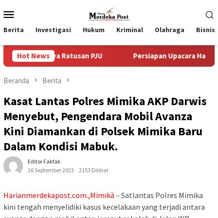
Loncat
Menu
ke
Mobile
konten
Berita
Investigasi
Hukum
Kriminal
Olahraga
Bisnis
Adanya Ratusan PJU
Hot News
Persiapan Upacara Hari Proklamasi 
Beranda
Berita
Kasat Lantas Polres Mimika AKP Darwis
Menyebut, Pengendara Mobil Avanza
Kini Diamankan di Polsek Mimika Baru
Dalam Kondisi Mabuk.
Editor Fakfak
26 September 2023
2153 Dilihat
Harianmerdekapost.com.,Mimikà
– Satlantas Polres Mimika
kini tengah menyelidiki kasus kecelakaan yang terjadi antara