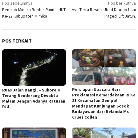
Navigasi
Pos sebelumnya
Pos berikutnya
Pemkab Mimika Bentuk Panitia HUT
Ayu Terra Resort Ubud Ditutup Usai
pos
Ke-27 Kabupaten Mimika
Tragedi Lift Jatuh.
POS TERKAIT
Persiapan Upacara Hari
Ruas Jalan Bangil – Sukorejo
Proklamasi Kemerdekaan RI Ke
Terang Benderang Diwaktu
81 Kecamatan Gempol
Malam Dengan Adanya Ratusan
Mendapat Kunjungan Sosok
PJU
Budayawan dari Belanda Mr.
Crues Collen