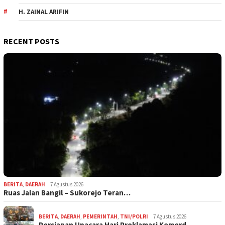
H. ZAINAL ARIFIN
RECENT POSTS
BERITA
,
DAERAH
7 Agustus 2026
Ruas Jalan Bangil – Sukorejo Teran…
BERITA
,
DAERAH
,
PEMERINTAH
,
TNI/POLRI
7 Agustus 2026
Persiapan Upacara Hari Proklamasi Kemerd…