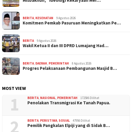
Misbakhun, “Ideologi Kekaryaan Mer…
BERITA
,
KESEHATAN
9 Agustus 2026
Komitmen Pemkab Pasuruan Meningkatkan Pe…
BERITA
9 Agustus 2026
Wakil Ketua II dan III DPRD Lumajang Had…
BERITA
,
DAERAH
,
PEMERINTAH
8 Agustus 2026
Progres Pelaksanaan Pembangunan Masjid B…
MOST VIEW
1
BERITA
,
NASIONAL
,
PEMERINTAH
172586 Dilihat
Penolakan Transmigrasi Ke Tanah Papua.
2
BERITA
,
PERISTIWA
,
SOSIAL
47956 Dilihat
Pemilik Pangkalan Elpiji yang di Sidak B…