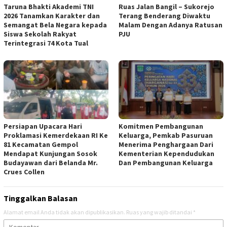
Taruna Bhakti Akademi TNI
Ruas Jalan Bangil – Sukorejo
2026 Tanamkan Karakter dan
Terang Benderang Diwaktu
Semangat Bela Negara kepada
Malam Dengan Adanya Ratusan
Siswa Sekolah Rakyat
PJU
Terintegrasi 74 Kota Tual
Persiapan Upacara Hari
Komitmen Pembangunan
Proklamasi Kemerdekaan RI Ke
Keluarga, Pemkab Pasuruan
81 Kecamatan Gempol
Menerima Penghargaan Dari
Mendapat Kunjungan Sosok
Kementerian Kependudukan
Budayawan dari Belanda Mr.
Dan Pembangunan Keluarga
Crues Collen
Tinggalkan Balasan
Alamat email Anda tidak akan dipublikasikan.
Ruas yang wajib ditandai
*