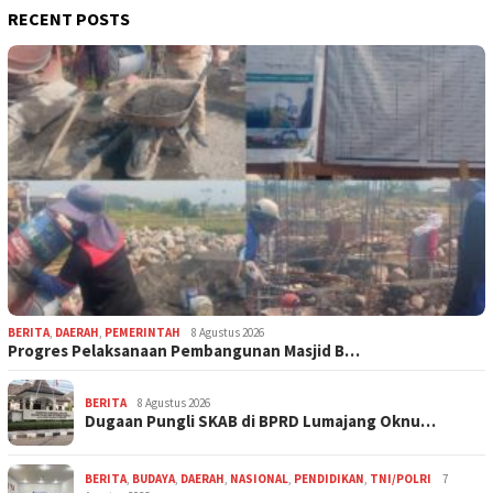
RECENT POSTS
BERITA
,
DAERAH
,
PEMERINTAH
8 Agustus 2026
Progres Pelaksanaan Pembangunan Masjid B…
BERITA
8 Agustus 2026
Dugaan Pungli SKAB di BPRD Lumajang Oknu…
BERITA
,
BUDAYA
,
DAERAH
,
NASIONAL
,
PENDIDIKAN
,
TNI/POLRI
7