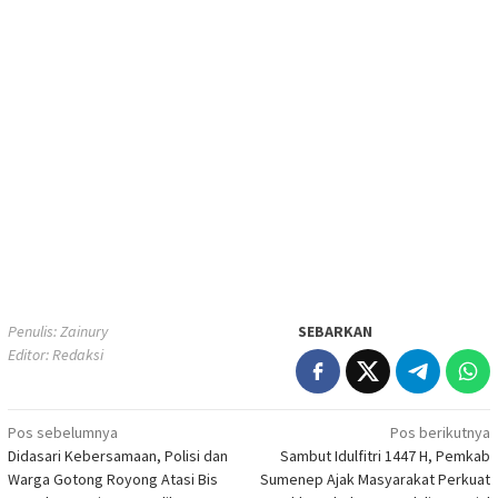
Penulis: Zainury
SEBARKAN
Editor: Redaksi
Navigasi
Pos sebelumnya
Pos berikutnya
Didasari Kebersamaan, Polisi dan
Sambut Idulfitri 1447 H, Pemkab
pos
Warga Gotong Royong Atasi Bis
Sumenep Ajak Masyarakat Perkuat