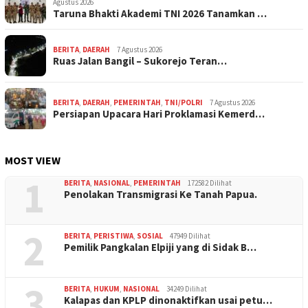
Agustus 2026
Taruna Bhakti Akademi TNI 2026 Tanamkan …
BERITA
,
DAERAH
7 Agustus 2026
Ruas Jalan Bangil – Sukorejo Teran…
BERITA
,
DAERAH
,
PEMERINTAH
,
TNI/POLRI
7 Agustus 2026
Persiapan Upacara Hari Proklamasi Kemerd…
MOST VIEW
1
BERITA
,
NASIONAL
,
PEMERINTAH
172582 Dilihat
Penolakan Transmigrasi Ke Tanah Papua.
2
BERITA
,
PERISTIWA
,
SOSIAL
47949 Dilihat
Pemilik Pangkalan Elpiji yang di Sidak B…
3
BERITA
,
HUKUM
,
NASIONAL
34249 Dilihat
Kalapas dan KPLP dinonaktifkan usai petu…