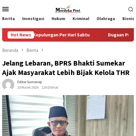
Loncat
Menu
ke
Mobile
konten
Berita
Investigasi
Hukum
Kriminal
Olahraga
Bisnis
ulungan Per Hari Sabtu
Hot News
Dugaan Pungli SKAB di BPRD Lu
Beranda
Berita
Jelang Lebaran, BPRS Bhakti Sumekar
Ajak Masyarakat Lebih Bijak Kelola THR
Editor Sumenep
20 Maret 2026
126 Dilihat