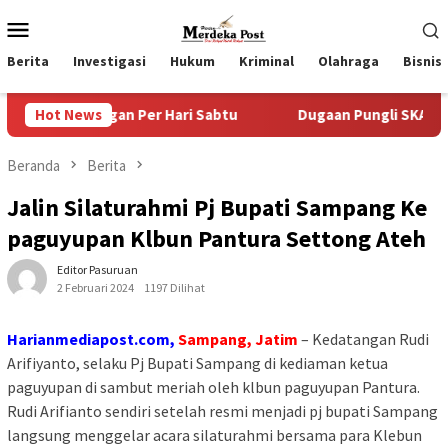
Loncat
Menu
ke
Mobile
konten
Berita
Investigasi
Hukum
Kriminal
Olahraga
Bisnis
gan Per Hari Sabtu
Hot News
Dugaan Pungli SKAB di BPRD Lumajan
Beranda
Berita
Jalin Silaturahmi Pj Bupati Sampang Ke
paguyupan Klbun Pantura Settong Ateh
Editor Pasuruan
2 Februari 2024
1197 Dilihat
Harianmediapost.com,
Sampang, Jatim
– Kedatangan Rudi
Arifiyanto, selaku Pj Bupati Sampang di kediaman ketua
paguyupan di sambut meriah oleh klbun paguyupan Pantura.
Rudi Arifianto sendiri setelah resmi menjadi pj bupati Sampang
langsung menggelar acara silaturahmi bersama para Klebun