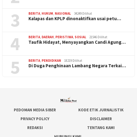
3
BERITA
,
HUKUM
,
NASIONAL
34249 Dilihat
Kalapas dan KPLP dinonaktifkan usai petu…
4
BERITA
,
DAERAH
,
PERISTIWA
,
SOSIAL
21546 Dilihat
Taufik Hidayat, Menyayangkan Candi Agung…
5
BERITA
,
PENDIDIKAN
18219 Dilihat
Di Duga Penghinaan Lambang Negara Terkai…
PEDOMAN MEDIA SIBER
KODE ETIK JURNALISTIK
PRIVACY POLICY
DISCLAIMER
REDAKSI
TENTANG KAMI
HUBUNGI KAMI