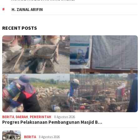
H. ZAINAL ARIFIN
RECENT POSTS
BERITA
,
DAERAH
,
PEMERINTAH
8 Agustus 2026
Progres Pelaksanaan Pembangunan Masjid B…
BERITA
8 Agustus 2026