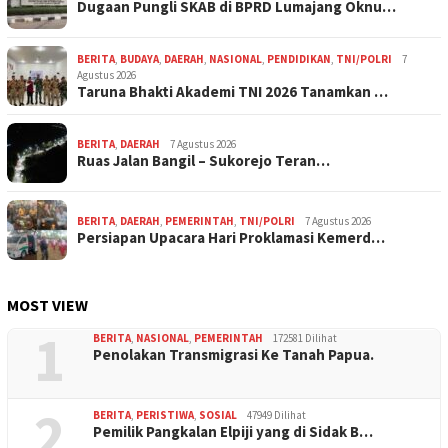
Dugaan Pungli SKAB di BPRD Lumajang Oknu…
BERITA
,
BUDAYA
,
DAERAH
,
NASIONAL
,
PENDIDIKAN
,
TNI/POLRI
7
Agustus 2026
Taruna Bhakti Akademi TNI 2026 Tanamkan …
BERITA
,
DAERAH
7 Agustus 2026
Ruas Jalan Bangil – Sukorejo Teran…
BERITA
,
DAERAH
,
PEMERINTAH
,
TNI/POLRI
7 Agustus 2026
Persiapan Upacara Hari Proklamasi Kemerd…
MOST VIEW
1
BERITA
,
NASIONAL
,
PEMERINTAH
172581 Dilihat
Penolakan Transmigrasi Ke Tanah Papua.
2
BERITA
,
PERISTIWA
,
SOSIAL
47949 Dilihat
Pemilik Pangkalan Elpiji yang di Sidak B…