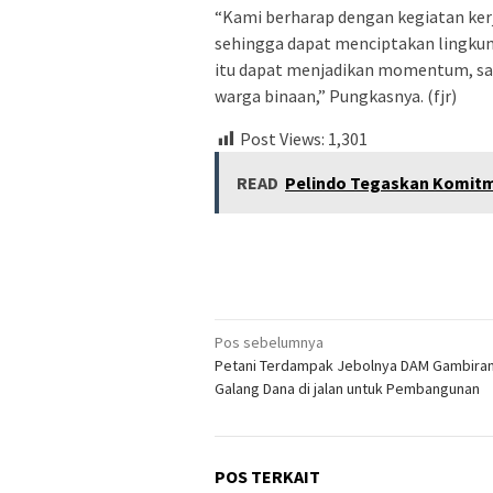
“Kami berharap dengan kegiatan kerja
sehingga dapat menciptakan lingkung
itu dapat menjadikan momentum, sar
warga binaan,” Pungkasnya. (fjr)
Post Views:
1,301
READ
Pelindo Tegaskan Komitm
Navigasi
Pos sebelumnya
Petani Terdampak Jebolnya DAM Gambira
pos
Galang Dana di jalan untuk Pembangunan
POS TERKAIT