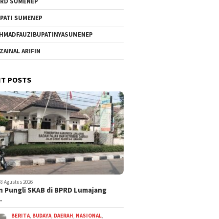
RD SUMENEP
PATI SUMENEP
HMADFAUZIBUPATINYASUMENEP
 ZAINAL ARIFIN
T POSTS
8 Agustus 2026
 Pungli SKAB di BPRD Lumajang
…
BERITA
,
BUDAYA
,
DAERAH
,
NASIONAL
,