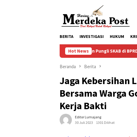
Loncat
ke
konten
BERITA
INVESTIGASI
HUKUM
KR
Dugaan Pungli SKAB di BPRD Lumajang Oknum
Hot News
Beranda
Berita
Jaga Kebersihan 
Bersama Warga G
Kerja Bakti
Editor Lumajang
30 Juli 2023
1301 Dilihat