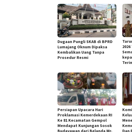
Taru
Dugaan Pungli SKAB di BPRD
2026
Lumajang Oknum Dipaksa
Sema
Kembalikan Uang Tanpa
kepa
Prosedur Resmi
Teri
Persiapan Upacara Hari
Kom
Proklamasi Kemerdekaan RI
Kelu
Ke 81 Kecamatan Gempol
Mene
Mendapat Kunjungan Sosok
Keme
Budayawan dari Belanda Mr.
Dan 