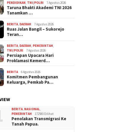
PENDIDIKAN
,
TNI/POLRI
7 Agustus 2026
Taruna Bhakti Akademi TNI 2026
Tanamkan …
BERITA
,
DAERAH
7 Agustus 2026
Ruas Jalan Bangil – Sukorejo
Teran…
BERITA
,
DAERAH
,
PEMERINTAH
,
TNI/POLRI
7 Agustus 2026
Persiapan Upacara Hari
Proklamasi Kemerd…
BERITA
6 Agustus 2026
Komitmen Pembangunan
Keluarga, Pemkab Pa…
VIEW
1
BERITA
,
NASIONAL
,
PEMERINTAH
172580 Dilihat
Penolakan Transmigrasi Ke
Tanah Papua.