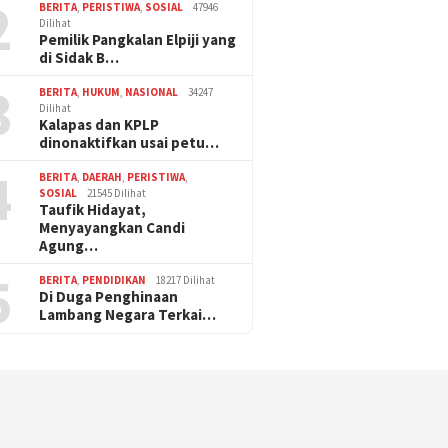
2
BERITA
,
PERISTIWA
,
SOSIAL
47946
Dilihat
Pemilik Pangkalan Elpiji yang
di Sidak B…
3
BERITA
,
HUKUM
,
NASIONAL
34247
Dilihat
Kalapas dan KPLP
dinonaktifkan usai petu…
4
BERITA
,
DAERAH
,
PERISTIWA
,
SOSIAL
21545 Dilihat
Taufik Hidayat,
Menyayangkan Candi
Agung…
5
BERITA
,
PENDIDIKAN
18217 Dilihat
Di Duga Penghinaan
Lambang Negara Terkai…