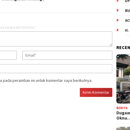
DP
BU
AC
as yang wajib ditandai
*
H.
RECEN
a pada peramban ini untuk komentar saya berikutnya.
BERITA
Dugaan
Oknu