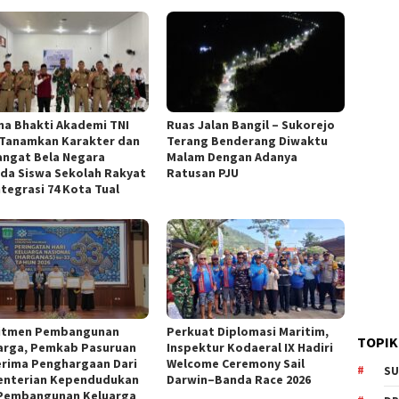
na Bhakti Akademi TNI
Ruas Jalan Bangil – Sukorejo
 Tanamkan Karakter dan
Terang Benderang Diwaktu
ngat Bela Negara
Malam Dengan Adanya
da Siswa Sekolah Rakyat
Ratusan PJU
ntegrasi 74 Kota Tual
itmen Pembangunan
Perkuat Diplomasi Maritim,
TOPIK
arga, Pemkab Pasuruan
Inspektur Kodaeral IX Hadiri
rima Penghargaan Dari
Welcome Ceremony Sail
SU
nterian Kependudukan
Darwin–Banda Race 2026
Pembangunan Keluarga