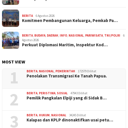
BERITA
6 Agustus 2026
Komitmen Pembangunan Keluarga, Pemkab Pa…
BERITA
,
BUDAYA
,
DAERAH
,
INFO
,
NASIONAL
,
PARIWISATA
,
TNI/POLRI
6
Agustus 2026
Perkuat Diplomasi Maritim, Inspektur Kod…
MOST VIEW
1
BERITA
,
NASIONAL
,
PEMERINTAH
172579 Dilihat
Penolakan Transmigrasi Ke Tanah Papua.
2
BERITA
,
PERISTIWA
,
SOSIAL
47943 Dilihat
Pemilik Pangkalan Elpiji yang di Sidak B…
3
BERITA
,
HUKUM
,
NASIONAL
34245 Dilihat
Kalapas dan KPLP dinonaktifkan usai petu…