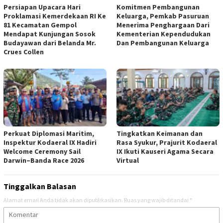
Persiapan Upacara Hari
Komitmen Pembangunan
Proklamasi Kemerdekaan RI Ke
Keluarga, Pemkab Pasuruan
81 Kecamatan Gempol
Menerima Penghargaan Dari
Mendapat Kunjungan Sosok
Kementerian Kependudukan
Budayawan dari Belanda Mr.
Dan Pembangunan Keluarga
Crues Collen
Perkuat Diplomasi Maritim,
Tingkatkan Keimanan dan
Inspektur Kodaeral IX Hadiri
Rasa Syukur, Prajurit Kodaeral
Welcome Ceremony Sail
IX Ikuti Kauseri Agama Secara
Darwin–Banda Race 2026
Virtual
Tinggalkan Balasan
Alamat email Anda tidak akan dipublikasikan.
Ruas yang wajib ditandai
*