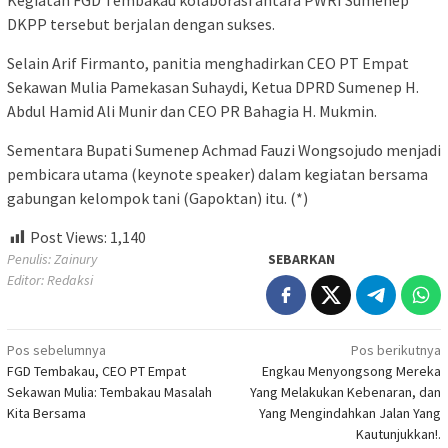
Kegiatan FGD Tembakau kolaborasi antara PWRI Sumenep
DKPP tersebut berjalan dengan sukses.
Selain Arif Firmanto, panitia menghadirkan CEO PT Empat
Sekawan Mulia Pamekasan Suhaydi, Ketua DPRD Sumenep H.
Abdul Hamid Ali Munir dan CEO PR Bahagia H. Mukmin.
Sementara Bupati Sumenep Achmad Fauzi Wongsojudo menjadi
pembicara utama (keynote speaker) dalam kegiatan bersama
gabungan kelompok tani (Gapoktan) itu. (*)
Post Views:
1,140
Penulis: Zainury
SEBARKAN
Editor: Redaksi
Navigasi
Pos sebelumnya
Pos berikutnya
FGD Tembakau, CEO PT Empat
Engkau Menyongsong Mereka
pos
Sekawan Mulia: Tembakau Masalah
Yang Melakukan Kebenaran, dan
Kita Bersama
Yang Mengindahkan Jalan Yang
Kautunjukkan!.