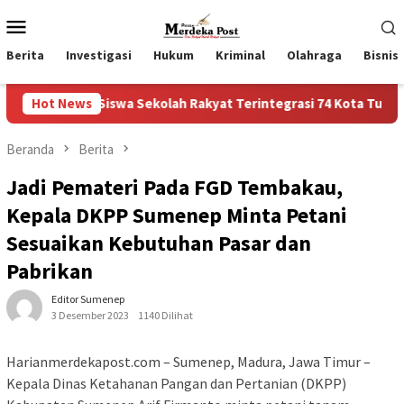
Loncat
Menu
ke
Mobile
konten
Berita
Investigasi
Hukum
Kriminal
Olahraga
Bisnis
iswa Sekolah Rakyat Terintegrasi 74 Kota Tual
Hot News
Ruas Ja
Beranda
Berita
Jadi Pemateri Pada FGD Tembakau,
Kepala DKPP Sumenep Minta Petani
Sesuaikan Kebutuhan Pasar dan
Pabrikan
Editor Sumenep
3 Desember 2023
1140 Dilihat
Harianmerdekapost.com – Sumenep, Madura, Jawa Timur –
Kepala Dinas Ketahanan Pangan dan Pertanian (DKPP)