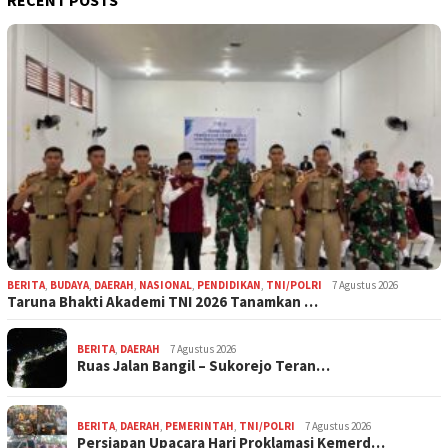
BERITA
,
BUDAYA
,
DAERAH
,
NASIONAL
,
PENDIDIKAN
,
TNI/POLRI
7 Agustus 2026
Taruna Bhakti Akademi TNI 2026 Tanamkan …
BERITA
,
DAERAH
7 Agustus 2026
Ruas Jalan Bangil – Sukorejo Teran…
BERITA
,
DAERAH
,
PEMERINTAH
,
TNI/POLRI
7 Agustus 2026
Persiapan Upacara Hari Proklamasi Kemerd…