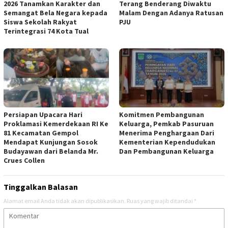
2026 Tanamkan Karakter dan
Terang Benderang Diwaktu
Semangat Bela Negara kepada
Malam Dengan Adanya Ratusan
Siswa Sekolah Rakyat
PJU
Terintegrasi 74 Kota Tual
Persiapan Upacara Hari
Komitmen Pembangunan
Proklamasi Kemerdekaan RI Ke
Keluarga, Pemkab Pasuruan
81 Kecamatan Gempol
Menerima Penghargaan Dari
Mendapat Kunjungan Sosok
Kementerian Kependudukan
Budayawan dari Belanda Mr.
Dan Pembangunan Keluarga
Crues Collen
Tinggalkan Balasan
Alamat email Anda tidak akan dipublikasikan.
Ruas yang wajib ditandai
*