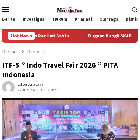
Loncat
Menu
ke
Mobile
konten
Berita
Investigasi
Hukum
Kriminal
Olahraga
Bisnis
abtu
Hot News
Dugaan Pungli SKAB di BPRD Lumajang Oknum Dipak
Beranda
Berita
ITF-5 ” Indo Travel Fair 2026 ” PITA
Indonesia
Editor Surabaya
27 Juni 2026
469 Dilihat