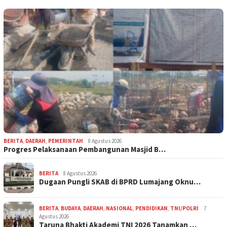
BERITA
,
DAERAH
,
PEMERINTAH
8 Agustus 2026
Progres Pelaksanaan Pembangunan Masjid B…
BERITA
8 Agustus 2026
Dugaan Pungli SKAB di BPRD Lumajang Oknu…
BERITA
,
BUDAYA
,
DAERAH
,
NASIONAL
,
PENDIDIKAN
,
TNI/POLRI
7
Agustus 2026
Taruna Bhakti Akademi TNI 2026 Tanamkan …