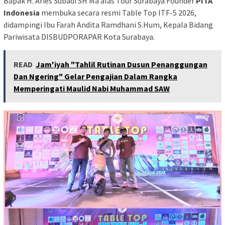
Bapak H. Aries Subadi SH Ma’alas Tour Surabaya Founder
PITA
Indonesia
membuka secara resmi Table Top ITF-5 2026,
didampingi Ibu Farah Andita Ramdhani S.Hum, Kepala Bidang
Pariwisata DISBUDPORAPAR Kota Surabaya.
READ
Jam'iyah "Tahlil Rutinan Dusun Penanggungan
Dan Ngering" Gelar Pengajian Dalam Rangka
Memperingati Maulid Nabi Muhammad SAW