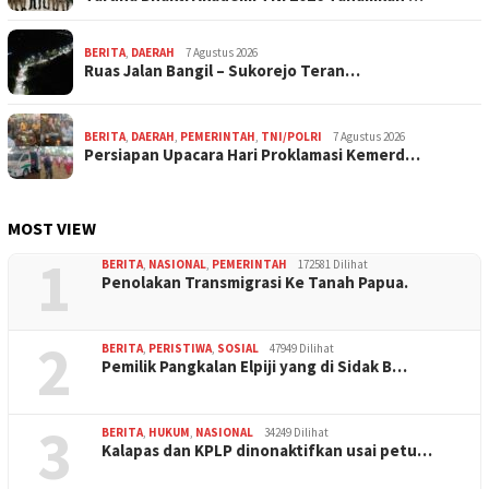
BERITA
,
DAERAH
7 Agustus 2026
Ruas Jalan Bangil – Sukorejo Teran…
BERITA
,
DAERAH
,
PEMERINTAH
,
TNI/POLRI
7 Agustus 2026
Persiapan Upacara Hari Proklamasi Kemerd…
MOST VIEW
1
BERITA
,
NASIONAL
,
PEMERINTAH
172581 Dilihat
Penolakan Transmigrasi Ke Tanah Papua.
2
BERITA
,
PERISTIWA
,
SOSIAL
47949 Dilihat
Pemilik Pangkalan Elpiji yang di Sidak B…
3
BERITA
,
HUKUM
,
NASIONAL
34249 Dilihat
Kalapas dan KPLP dinonaktifkan usai petu…