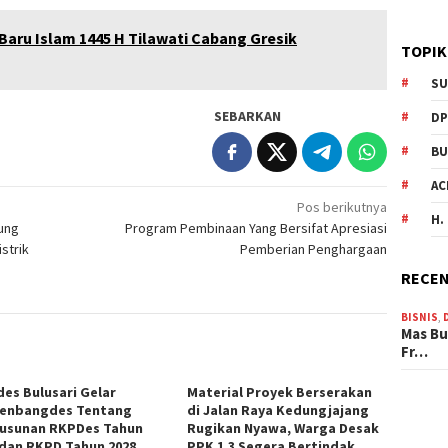
ru Islam 1445 H Tilawati Cabang Gresik
TOPIK
SU
SEBARKAN
DP
BU
AC
Pos berikutnya
H.
sung
Program Pembinaan Yang Bersifat Apresiasi
strik
Pemberian Penghargaan
RECEN
BISNIS
,
Mas Bu
Fr…
es Bulusari Gelar
Material Proyek Berserakan
enbangdes Tentang
di Jalan Raya Kedungjajang
usunan RKPDes Tahun
Rugikan Nyawa, Warga Desak
 dan RKPD Tahun 2028
PPK 1.3 Segera Bertindak