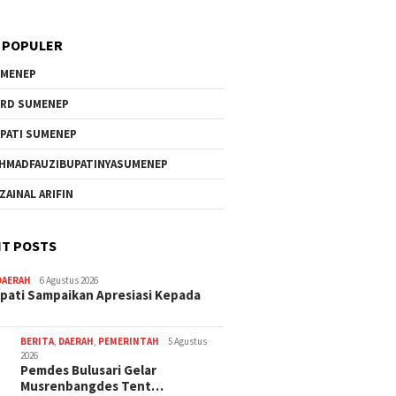
 POPULER
MENEP
RD SUMENEP
PATI SUMENEP
HMADFAUZIBUPATINYASUMENEP
 ZAINAL ARIFIN
T POSTS
DAERAH
6 Agustus 2026
pati Sampaikan Apresiasi Kepada
BERITA
,
DAERAH
,
PEMERINTAH
5 Agustus
2026
Pemdes Bulusari Gelar
Musrenbangdes Tent…