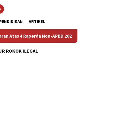
n
PENDIDIKAN
ARTIKEL
 4 Raperda Non-APBD 2026
Pemdes Bulusari Gelar Musren
R ROKOK ILEGAL