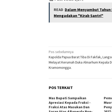
READ
Dalam Menyambut Tahun Ba
Mengadakan "Kirab Santri"
Navigasi
Pos sebelumnya
Kapolda Papua Barat Tiba Di Fakfak, Lang
pos
Melayat Kerumah Duka Almarhum Kepala Di
Kramomongga.
POS TERKAIT
Mas Bupati Sampaikan
Pemd
Apresiasi Kepada Fraksi -
Musr
Fraksi Atas Masukan Dan
Peny
Saran Atas 4 Raperda Non-
2027