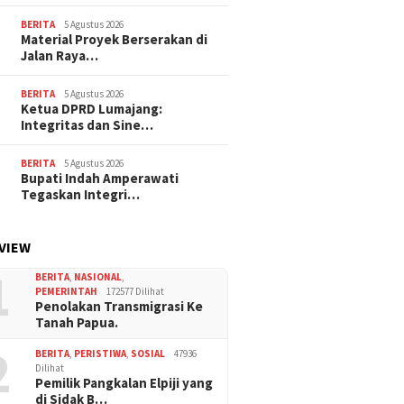
BERITA
5 Agustus 2026
Material Proyek Berserakan di
Jalan Raya…
BERITA
5 Agustus 2026
Ketua DPRD Lumajang:
Integritas dan Sine…
BERITA
5 Agustus 2026
Bupati Indah Amperawati
Tegaskan Integri…
VIEW
1
BERITA
,
NASIONAL
,
PEMERINTAH
172577 Dilihat
Penolakan Transmigrasi Ke
Tanah Papua.
2
BERITA
,
PERISTIWA
,
SOSIAL
47936
Dilihat
Pemilik Pangkalan Elpiji yang
di Sidak B…