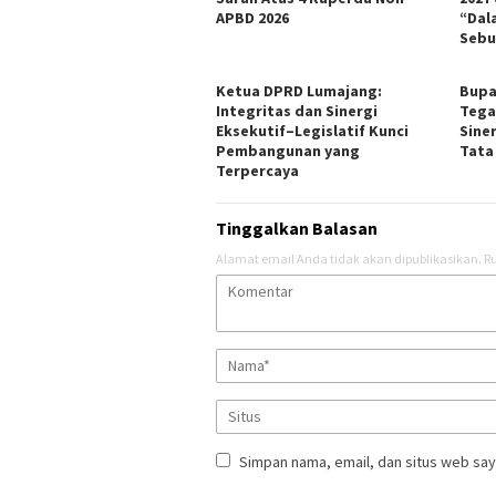
APBD 2026
“Dal
Sebu
Ketua DPRD Lumajang:
Bupa
Integritas dan Sinergi
Tega
Eksekutif–Legislatif Kunci
Sine
Pembangunan yang
Tata
Terpercaya
Tinggalkan Balasan
Alamat email Anda tidak akan dipublikasikan.
Ru
Simpan nama, email, dan situs web say