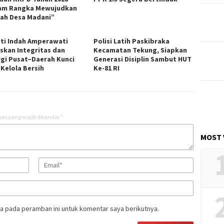
am Rangka Mewujudkan
ah Desa Madani”
ti Indah Amperawati
Polisi Latih Paskibraka
skan Integritas dan
Kecamatan Tekung, Siapkan
rgi Pusat–Daerah Kunci
Generasi Disiplin Sambut HUT
 Kelola Bersih
Ke-81 RI
as yang wajib ditandai
*
MOST 
a pada peramban ini untuk komentar saya berikutnya.