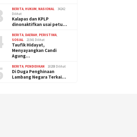
3
BERITA
,
HUKUM
,
NASIONAL
34242
Dilihat
Kalapas dan KPLP
dinonaktifkan usai petu…
4
BERITA
,
DAERAH
,
PERISTIWA
,
SOSIAL
21541 Dilihat
Taufik Hidayat,
Menyayangkan Candi
Agung…
5
BERITA
,
PENDIDIKAN
18208 Dilihat
Di Duga Penghinaan
Lambang Negara Terkai…