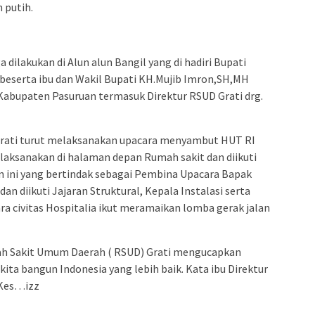
 putih.
 dilakukan di Alun alun Bangil yang di hadiri Bupati
 beserta ibu dan Wakil Bupati KH.Mujib Imron,SH,MH
Kabupaten Pasuruan termasuk Direktur RSUD Grati drg.
 Grati turut melaksanakan upacara menyambut HUT RI
ilaksanakan di halaman depan Rumah sakit dan diikuti
n ini yang bertindak sebagai Pembina Upacara Bapak
an diikuti Jajaran Struktural, Kepala Instalasi serta
a civitas Hospitalia ikut meramaikan lomba gerak jalan
mah Sakit Umum Daerah ( RSUD) Grati mengucapkan
ita bangun Indonesia yang lebih baik. Kata ibu Direktur
.Kes…izz