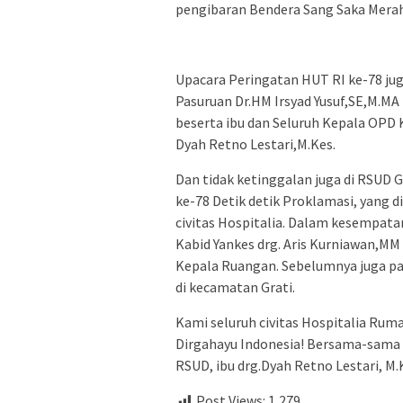
pengibaran Bendera Sang Saka Merah
Upacara Peringatan HUT RI ke-78 juga
Pasuruan Dr.HM Irsyad Yusuf,SE,M.MA
beserta ibu dan Seluruh Kepala OPD 
Dyah Retno Lestari,M.Kes.
Dan tidak ketinggalan juga di RSUD
ke-78 Detik detik Proklamasi, yang d
civitas Hospitalia. Dalam kesempata
Kabid Yankes drg. Aris Kurniawan,MM d
Kepala Ruangan. Sebelumnya juga par
di kecamatan Grati.
Kami seluruh civitas Hospitalia Ru
Dirgahayu Indonesia! Bersama-sama k
RSUD, ibu drg.Dyah Retno Lestari, M
Post Views:
1,279