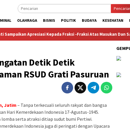
Pencaria
IMINAL
OLAHRAGA
BISNIS
POLITIK
BUDAYA
KESEHATAN
an Apresiasi Kepada Fraksi -Fraksi Atas Masukan Dan Saran Atas
GEMPU
ingatan Detik Detik
laman RSUD Grati Pasuruan
n, Jatim
– Tanpa terkecuali seluruh rakyat dan bangsa
an Hari Kemerdekaan Indonesia 17-Agustus-1945.
mba serta atraksi ditiap sudut bumi Pertiwi.
emerdekaan Indonesia juga di peringati dengan Upacara