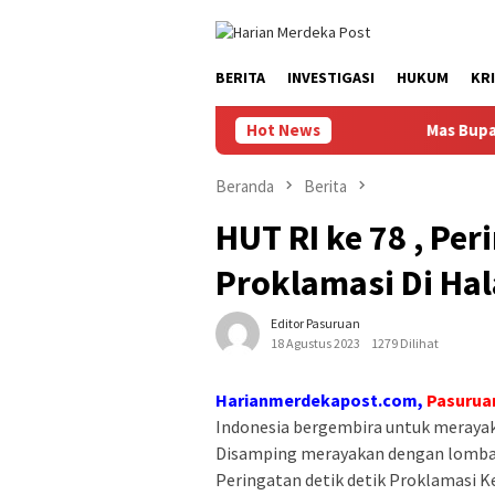
Loncat
ke
konten
BERITA
INVESTIGASI
HUKUM
KR
Hot News
Mas Bupati Sampaik
Beranda
Berita
HUT RI ke 78 , Per
Proklamasi Di Ha
Editor Pasuruan
18 Agustus 2023
1279 Dilihat
Harianmerdekapost.com,
Pasurua
Indonesia bergembira untuk merayak
Disamping merayakan dengan lomba lo
Peringatan detik detik Proklamasi K