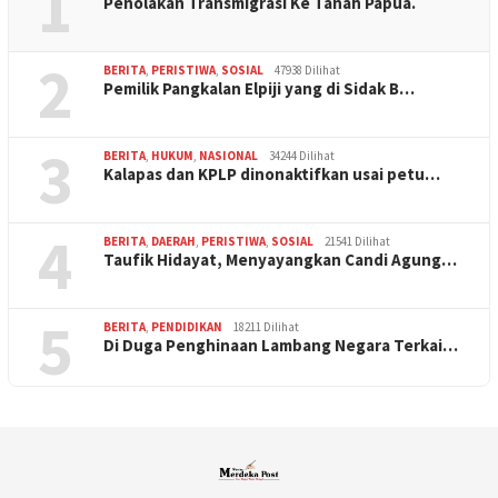
1
Penolakan Transmigrasi Ke Tanah Papua.
2
BERITA
,
PERISTIWA
,
SOSIAL
47938 Dilihat
Pemilik Pangkalan Elpiji yang di Sidak B…
3
BERITA
,
HUKUM
,
NASIONAL
34244 Dilihat
Kalapas dan KPLP dinonaktifkan usai petu…
4
BERITA
,
DAERAH
,
PERISTIWA
,
SOSIAL
21541 Dilihat
Taufik Hidayat, Menyayangkan Candi Agung…
5
BERITA
,
PENDIDIKAN
18211 Dilihat
Di Duga Penghinaan Lambang Negara Terkai…