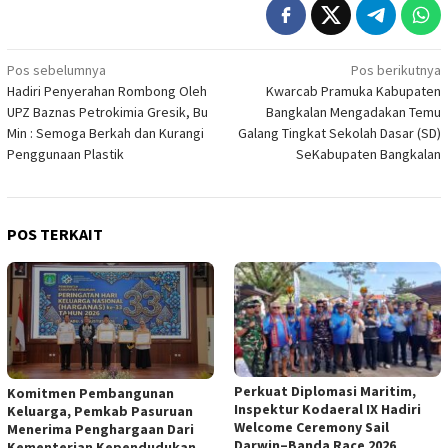
Navigasi
Pos sebelumnya
Pos berikutnya
Hadiri Penyerahan Rombong Oleh
Kwarcab Pramuka Kabupaten
pos
UPZ Baznas Petrokimia Gresik, Bu
Bangkalan Mengadakan Temu
Min : Semoga Berkah dan Kurangi
Galang Tingkat Sekolah Dasar (SD)
Penggunaan Plastik
SeKabupaten Bangkalan
POS TERKAIT
Perkuat Diplomasi Maritim,
Komitmen Pembangunan
Inspektur Kodaeral IX Hadiri
Keluarga, Pemkab Pasuruan
Welcome Ceremony Sail
Menerima Penghargaan Dari
Darwin–Banda Race 2026
Kementerian Kependudukan