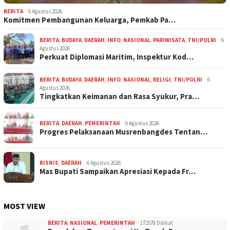
BERITA
6 Agustus 2026
Komitmen Pembangunan Keluarga, Pemkab Pa…
BERITA
,
BUDAYA
,
DAERAH
,
INFO
,
NASIONAL
,
PARIWISATA
,
TNI/POLRI
6
Agustus 2026
Perkuat Diplomasi Maritim, Inspektur Kod…
BERITA
,
BUDAYA
,
DAERAH
,
INFO
,
NASIONAL
,
RELIGI
,
TNI/POLRI
6
Agustus 2026
Tingkatkan Keimanan dan Rasa Syukur, Pra…
BERITA
,
DAERAH
,
PEMERINTAH
6 Agustus 2026
Progres Pelaksanaan Musrenbangdes Tentan…
BISNIS
,
DAERAH
6 Agustus 2026
Mas Bupati Sampaikan Apresiasi Kepada Fr…
MOST VIEW
BERITA
,
NASIONAL
,
PEMERINTAH
172578 Dilihat