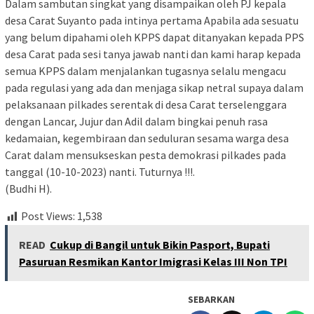
Dalam sambutan singkat yang disampaikan oleh PJ kepala
desa Carat Suyanto pada intinya pertama Apabila ada sesuatu
yang belum dipahami oleh KPPS dapat ditanyakan kepada PPS
desa Carat pada sesi tanya jawab nanti dan kami harap kepada
semua KPPS dalam menjalankan tugasnya selalu mengacu
pada regulasi yang ada dan menjaga sikap netral supaya dalam
pelaksanaan pilkades serentak di desa Carat terselenggara
dengan Lancar, Jujur dan Adil dalam bingkai penuh rasa
kedamaian, kegembiraan dan seduluran sesama warga desa
Carat dalam mensukseskan pesta demokrasi pilkades pada
tanggal (10-10-2023) nanti. Tuturnya !!!.
(Budhi H).
Post Views:
1,538
READ
Cukup di Bangil untuk Bikin Pasport, Bupati
Pasuruan Resmikan Kantor Imigrasi Kelas III Non TPI
SEBARKAN