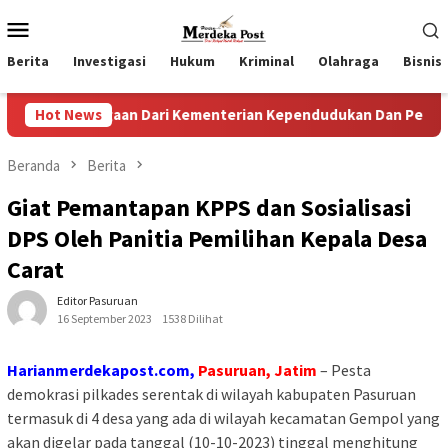
Loncat
Menu
ke
Mobile
konten
Berita
Investigasi
Hukum
Kriminal
Olahraga
Bisnis
argaan Dari Kementerian Kependudukan Dan Pembangunan Kelu
Hot News
Beranda
Berita
Giat Pemantapan KPPS dan Sosialisasi
DPS Oleh Panitia Pemilihan Kepala Desa
Carat
Editor Pasuruan
16 September 2023
1538 Dilihat
Harianmerdekapost.com,
Pasuruan, Jatim
– Pesta
demokrasi pilkades serentak di wilayah kabupaten Pasuruan
termasuk di 4 desa yang ada di wilayah kecamatan Gempol yang
akan digelar pada tanggal (10-10-2023) tinggal menghitung