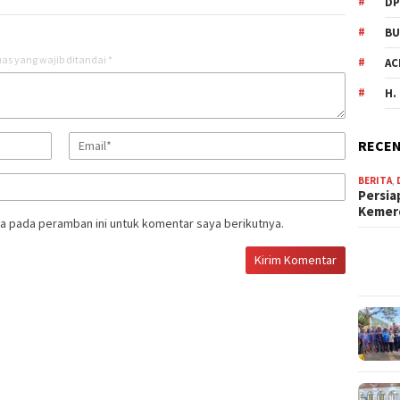
DP
BU
as yang wajib ditandai
*
AC
H.
RECEN
BERITA
,
Persia
Keme
a pada peramban ini untuk komentar saya berikutnya.