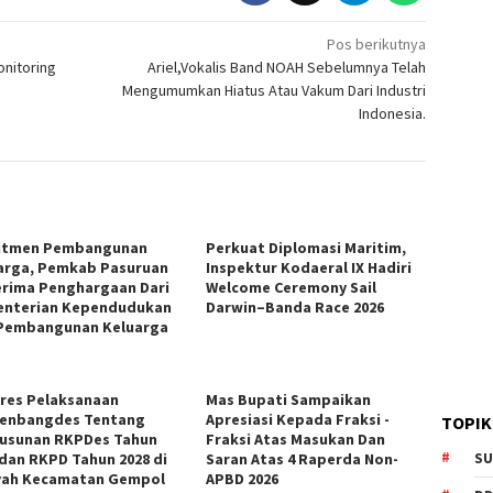
Pos berikutnya
onitoring
Ariel,Vokalis Band NOAH Sebelumnya Telah
Mengumumkan Hiatus Atau Vakum Dari Industri
Indonesia.
itmen Pembangunan
Perkuat Diplomasi Maritim,
arga, Pemkab Pasuruan
Inspektur Kodaeral IX Hadiri
rima Penghargaan Dari
Welcome Ceremony Sail
nterian Kependudukan
Darwin–Banda Race 2026
Pembangunan Keluarga
res Pelaksanaan
Mas Bupati Sampaikan
enbangdes Tentang
Apresiasi Kepada Fraksi -
TOPIK
usunan RKPDes Tahun
Fraksi Atas Masukan Dan
 dan RKPD Tahun 2028 di
Saran Atas 4 Raperda Non-
SU
yah Kecamatan Gempol
APBD 2026