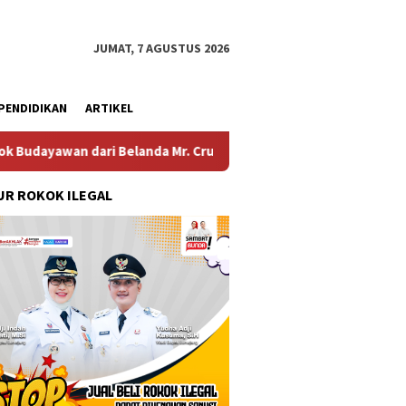
JUMAT, 7 AGUSTUS 2026
PENDIDIKAN
ARTIKEL
ri Belanda Mr. Crues Collen
Komitmen Pembangunan Kel
R ROKOK ILEGAL