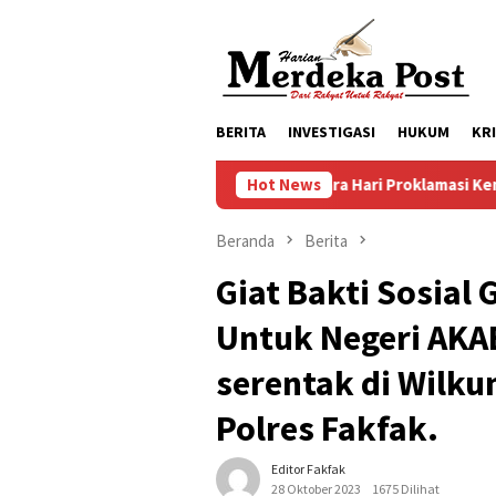
Loncat
ke
konten
BERITA
INVESTIGASI
HUKUM
KR
Persiapan Upacara Hari Proklamasi Kemerdekaan RI 
Hot News
Beranda
Berita
Giat Bakti Sosial
Untuk Negeri AKA
serentak di Wilku
Polres Fakfak.
Editor Fakfak
28 Oktober 2023
1675 Dilihat