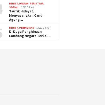
4
BERITA
,
DAERAH
,
PERISTIWA
,
SOSIAL
21542 Dilihat
Taufik Hidayat,
Menyayangkan Candi
Agung…
5
BERITA
,
PENDIDIKAN
18211 Dilihat
Di Duga Penghinaan
Lambang Negara Terkai…