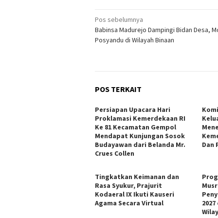
Navigasi
Pos sebelumnya
Babinsa Madurejo Dampingi Bidan Desa, M
pos
Posyandu di Wilayah Binaan
POS TERKAIT
Persiapan Upacara Hari
Kom
Proklamasi Kemerdekaan RI
Kelu
Ke 81 Kecamatan Gempol
Mene
Mendapat Kunjungan Sosok
Keme
Budayawan dari Belanda Mr.
Dan 
Crues Collen
Tingkatkan Keimanan dan
Prog
Rasa Syukur, Prajurit
Musr
Kodaeral IX Ikuti Kauseri
Peny
Agama Secara Virtual
2027
Wila