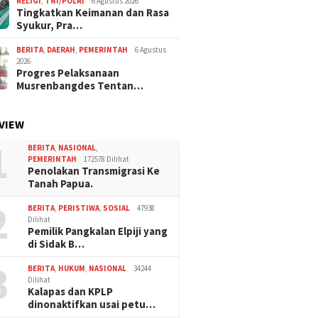
RELIGI
,
TNI/POLRI
6 Agustus 2026
Tingkatkan Keimanan dan Rasa
Syukur, Pra…
BERITA
,
DAERAH
,
PEMERINTAH
6 Agustus
2026
Progres Pelaksanaan
Musrenbangdes Tentan…
VIEW
1
BERITA
,
NASIONAL
,
PEMERINTAH
172578 Dilihat
Penolakan Transmigrasi Ke
Tanah Papua.
2
BERITA
,
PERISTIWA
,
SOSIAL
47938
Dilihat
Pemilik Pangkalan Elpiji yang
di Sidak B…
3
BERITA
,
HUKUM
,
NASIONAL
34244
Dilihat
Kalapas dan KPLP
dinonaktifkan usai petu…