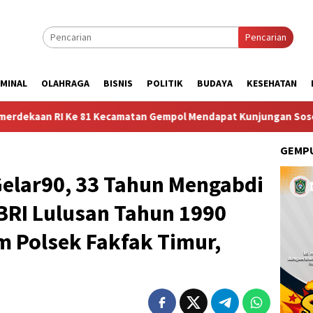
Pencarian
IMINAL
OLAHRAGA
BISNIS
POLITIK
BUDAYA
KESEHATAN
Ke 81 Kecamatan Gempol Mendapat Kunjungan Sosok Budayawan da
GEMPU
 Gelar90, 33 Tahun Mengabdi
BRI Lulusan Tahun 1990
m Polsek Fakfak Timur,