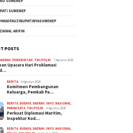
RD SUMENEP
PATI SUMENEP
HMADFAUZIBUPATINYASUMENEP
 ZAINAL ARIFIN
T POSTS
DAERAH
,
PEMERINTAH
,
TNI/POLRI
7 Agustus 2026
pan Upacara Hari Proklamasi
rd…
BERITA
6 Agustus 2026
Komitmen Pembangunan
Keluarga, Pemkab Pa…
BERITA
,
BUDAYA
,
DAERAH
,
INFO
,
NASIONAL
,
PARIWISATA
,
TNI/POLRI
6 Agustus 2026
Perkuat Diplomasi Maritim,
Inspektur Kod…
BERITA
,
BUDAYA
,
DAERAH
,
INFO
,
NASIONAL
,