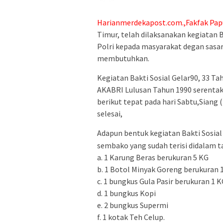
Harianmerdekapost.com.,Fakfak Pap
Timur, telah dilaksanakan kegiatan 
Polri kepada masyarakat degan sasar
membutuhkan.
Kegiatan Bakti Sosial Gelar90, 33 T
AKABRI Lulusan Tahun 1990 serentak 
berikut tepat pada hari Sabtu,Siang 
selesai,
Adapun bentuk kegiatan Bakti Sosia
sembako yang sudah terisi didalam ta
a. 1 Karung Beras berukuran 5 KG
b. 1 Botol Minyak Goreng berukuran 1
c. 1 bungkus Gula Pasir berukuran 1 
d. 1 bungkus Kopi
e. 2 bungkus Supermi
f. 1 kotak Teh Celup.