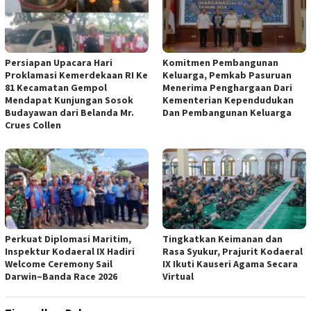
Persiapan Upacara Hari
Komitmen Pembangunan
Proklamasi Kemerdekaan RI Ke
Keluarga, Pemkab Pasuruan
81 Kecamatan Gempol
Menerima Penghargaan Dari
Mendapat Kunjungan Sosok
Kementerian Kependudukan
Budayawan dari Belanda Mr.
Dan Pembangunan Keluarga
Crues Collen
Perkuat Diplomasi Maritim,
Tingkatkan Keimanan dan
Inspektur Kodaeral IX Hadiri
Rasa Syukur, Prajurit Kodaeral
Welcome Ceremony Sail
IX Ikuti Kauseri Agama Secara
Darwin–Banda Race 2026
Virtual