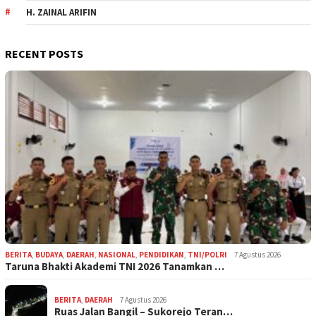
H. ZAINAL ARIFIN
RECENT POSTS
BERITA
,
BUDAYA
,
DAERAH
,
NASIONAL
,
PENDIDIKAN
,
TNI/POLRI
7 Agustus 2026
Taruna Bhakti Akademi TNI 2026 Tanamkan …
BERITA
,
DAERAH
7 Agustus 2026
Ruas Jalan Bangil – Sukorejo Teran…