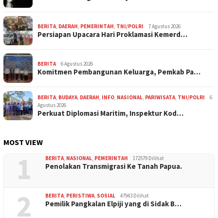
BERITA
,
DAERAH
,
PEMERINTAH
,
TNI/POLRI
7 Agustus 2026
Persiapan Upacara Hari Proklamasi Kemerd…
BERITA
6 Agustus 2026
Komitmen Pembangunan Keluarga, Pemkab Pa…
BERITA
,
BUDAYA
,
DAERAH
,
INFO
,
NASIONAL
,
PARIWISATA
,
TNI/POLRI
6
Agustus 2026
Perkuat Diplomasi Maritim, Inspektur Kod…
MOST VIEW
1
BERITA
,
NASIONAL
,
PEMERINTAH
172579 Dilihat
Penolakan Transmigrasi Ke Tanah Papua.
2
BERITA
,
PERISTIWA
,
SOSIAL
47943 Dilihat
Pemilik Pangkalan Elpiji yang di Sidak B…