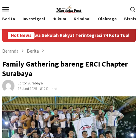
Loncat
Menu
ke
Mobile
konten
Berita
Investigasi
Hukum
Kriminal
Olahraga
Bisnis
a Sekolah Rakyat Terintegrasi 74 Kota Tual
Hot News
Ruas Jalan 
Beranda
Berita
Family Gathering bareng ERCI Chapter
Surabaya
Editor Surabaya
28 Juni 2025
812 Dilihat