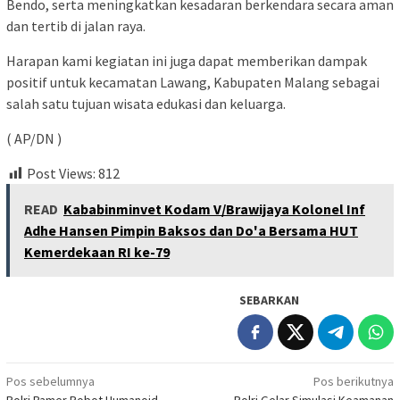
Bendo, serta meningkatkan kesadaran berkendara secara aman
dan tertib di jalan raya.
Harapan kami kegiatan ini juga dapat memberikan dampak
positif untuk kecamatan Lawang, Kabupaten Malang sebagai
salah satu tujuan wisata edukasi dan keluarga.
( AP/DN )
Post Views:
812
READ
Kababinminvet Kodam V/Brawijaya Kolonel Inf
Adhe Hansen Pimpin Baksos dan Do'a Bersama HUT
Kemerdekaan RI ke-79
SEBARKAN
Navigasi
Pos sebelumnya
Pos berikutnya
Polri Pamer Robot Humanoid ,
Polri Gelar Simulasi Keamanan