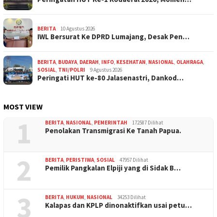
BERITA
10 Agustus 2026
IWL Bersurat Ke DPRD Lumajang, Desak Pen…
BERITA
,
BUDAYA
,
DAERAH
,
INFO
,
KESEHATAN
,
NASIONAL
,
OLAHRAGA
,
SOSIAL
,
TNI/POLRI
9 Agustus 2026
Peringati HUT ke-80 Jalasenastri, Dankod…
MOST VIEW
1
BERITA
,
NASIONAL
,
PEMERINTAH
172587 Dilihat
Penolakan Transmigrasi Ke Tanah Papua.
2
BERITA
,
PERISTIWA
,
SOSIAL
47957 Dilihat
Pemilik Pangkalan Elpiji yang di Sidak B…
3
BERITA
,
HUKUM
,
NASIONAL
34253 Dilihat
Kalapas dan KPLP dinonaktifkan usai petu…