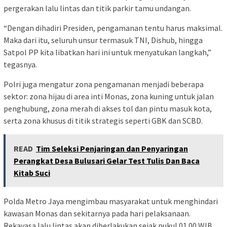
pergerakan lalu lintas dan titik parkir tamu undangan.
“Dengan dihadiri Presiden, pengamanan tentu harus maksimal.
Maka dari itu, seluruh unsur termasuk TNI, Dishub, hingga
Satpol PP kita libatkan hari ini untuk menyatukan langkah,”
tegasnya.
Polri juga mengatur zona pengamanan menjadi beberapa
sektor: zona hijau di area inti Monas, zona kuning untuk jalan
penghubung, zona merah di akses tol dan pintu masuk kota,
serta zona khusus di titik strategis seperti GBK dan SCBD.
READ
Tim Seleksi Penjaringan dan Penyaringan
Perangkat Desa Bulusari Gelar Test Tulis Dan Baca
Kitab Suci
Polda Metro Jaya mengimbau masyarakat untuk menghindari
kawasan Monas dan sekitarnya pada hari pelaksanaan.
Rekayasa lalu lintas akan diberlakukan sejak pukul 01.00 WIB,