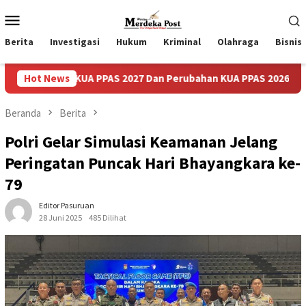
Loncat
Menu
ke
Mobile
konten
Berita
Investigasi
Hukum
Kriminal
Olahraga
Bisnis
KUA PPAS 2027 Dan Perubahan KUA PPAS 2026
Hot News
Pasca Viral
Beranda
Berita
Polri Gelar Simulasi Keamanan Jelang
Peringatan Puncak Hari Bhayangkara ke-
79
Editor Pasuruan
28 Juni 2025
485 Dilihat