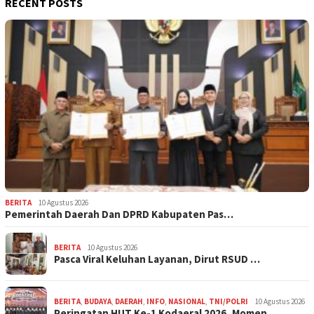
RECENT POSTS
BERITA
10 Agustus 2026
Pemerintah Daerah Dan DPRD Kabupaten Pas…
BERITA
10 Agustus 2026
Pasca Viral Keluhan Layanan, Dirut RSUD …
BERITA
,
BUDAYA
,
DAERAH
,
INFO
,
NASIONAL
,
TNI/POLRI
10 Agustus 2026
Peringatan HUT Ke-1 Kodaeral 2026, Momen…