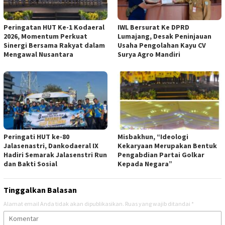
Peringatan HUT Ke-1 Kodaeral
IWL Bersurat Ke DPRD
2026, Momentum Perkuat
Lumajang, Desak Peninjauan
Sinergi Bersama Rakyat dalam
Usaha Pengolahan Kayu CV
Mengawal Nusantara
Surya Agro Mandiri
Peringati HUT ke-80
Misbakhun, “Ideologi
Jalasenastri, Dankodaeral IX
Kekaryaan Merupakan Bentuk
Hadiri Semarak Jalasenstri Run
Pengabdian Partai Golkar
dan Bakti Sosial
Kepada Negara”
Tinggalkan Balasan
Alamat email Anda tidak akan dipublikasikan.
Ruas yang wajib ditandai
*