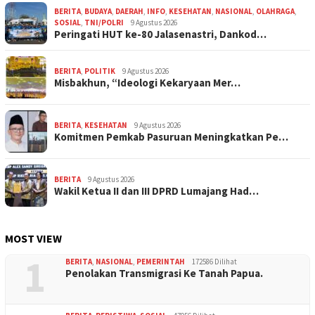
BERITA
,
BUDAYA
,
DAERAH
,
INFO
,
KESEHATAN
,
NASIONAL
,
OLAHRAGA
,
SOSIAL
,
TNI/POLRI
9 Agustus 2026
Peringati HUT ke-80 Jalasenastri, Dankod…
BERITA
,
POLITIK
9 Agustus 2026
Misbakhun, “Ideologi Kekaryaan Mer…
BERITA
,
KESEHATAN
9 Agustus 2026
Komitmen Pemkab Pasuruan Meningkatkan Pe…
BERITA
9 Agustus 2026
Wakil Ketua II dan III DPRD Lumajang Had…
MOST VIEW
1
BERITA
,
NASIONAL
,
PEMERINTAH
172586 Dilihat
Penolakan Transmigrasi Ke Tanah Papua.