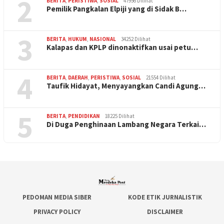
2
BERITA
,
PERISTIWA
,
SOSIAL
47956 Dilihat
Pemilik Pangkalan Elpiji yang di Sidak B…
3
BERITA
,
HUKUM
,
NASIONAL
34252 Dilihat
Kalapas dan KPLP dinonaktifkan usai petu…
4
BERITA
,
DAERAH
,
PERISTIWA
,
SOSIAL
21554 Dilihat
Taufik Hidayat, Menyayangkan Candi Agung…
5
BERITA
,
PENDIDIKAN
18225 Dilihat
Di Duga Penghinaan Lambang Negara Terkai…
PEDOMAN MEDIA SIBER
KODE ETIK JURNALISTIK
PRIVACY POLICY
DISCLAIMER