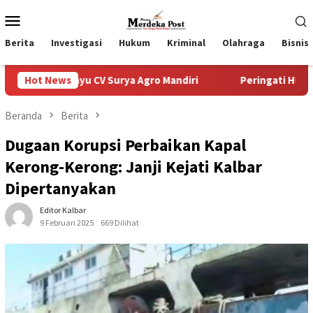
Loncat
Menu
ke
Mobile
konten
Berita
Investigasi
Hukum
Kriminal
Olahraga
Bisnis
 CV Surya Agro Mandiri
Hot News
Peringati HUT ke-80 Jalasenastri,
Beranda
Berita
Dugaan Korupsi Perbaikan Kapal
Kerong-Kerong: Janji Kejati Kalbar
Dipertanyakan
Editor Kalbar
9 Februari 2025
669 Dilihat