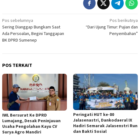
Navigasi
Pos sebelumnya
Pos berikutnya
Sering Dianggap Bungkam Saat
“Dari Ujung Timur: Pujian dan
pos
Ada Persoalan, Begini Tanggapan
Penyembahan”
BK DPRD Sumenep
POS TERKAIT
Peringati HUT ke-80
IWL Bersurat Ke DPRD
Jalasenastri, Dankodaeral IX
Lumajang, Desak Peninjauan
Hadiri Semarak Jalasenstri Run
Usaha Pengolahan Kayu CV
dan Bakti Sosial
Surya Agro Mandiri