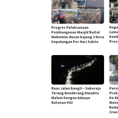
Duga
Progres Pelaksanaan
Luma
Pembangunan Masjid Baitul
Kemb
Mukminin dusun Kajang 2 Desa
Pros
Kepulungan Per Hari Sabtu
Ruas Jalan Bangil – Sukorejo
Pers
Terang Benderang Diwaktu
Prok
Malam Dengan Adanya
Ke 8
Ratusan PJU
Mend
Buda
Crue