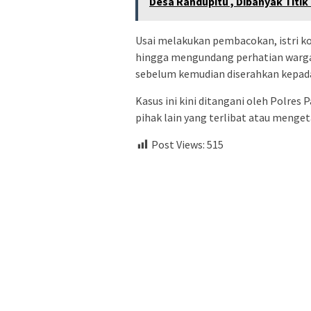
Desa Randupitu , Dibanyak Titi
Usai melakukan pembacokan, istri ko
hingga mengundang perhatian warga
sebelum kemudian diserahkan kepada
Kasus ini kini ditangani oleh Polres
pihak lain yang terlibat atau menge
Post Views:
515