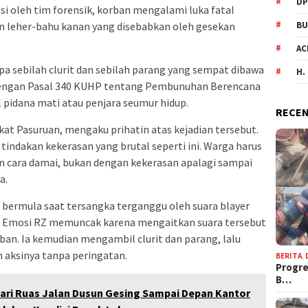
DP
psi oleh tim forensik, korban mengalami luka fatal
an leher-bahu kanan yang disebabkan oleh gesekan
BU
AC
pa sebilah clurit dan sebilah parang yang sempat dibawa
H.
t dengan Pasal 340 KUHP tentang Pembunuhan Berencana
idana mati atau penjara seumur hidup.
RECEN
at Pasuruan, mengaku prihatin atas kejadian tersebut.
ndakan kekerasan yang brutal seperti ini. Warga harus
n cara damai, bukan dengan kekerasan apalagi sampai
a.
a bermula saat tersangka terganggu oleh suara blayer
n. Emosi RZ memuncak karena mengaitkan suara tersebut
ban. Ia kemudian mengambil clurit dan parang, lalu
aksinya tanpa peringatan.
BERITA
,
Progre
B…
ari Ruas Jalan Dusun Gesing Sampai Depan Kantor