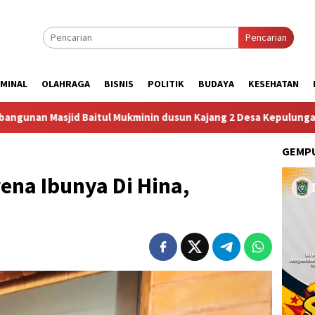
Pencarian
IMINAL
OLAHRAGA
BISNIS
POLITIK
BUDAYA
KESEHATAN
minin dusun Kajang 2 Desa Kepulungan Per Hari Sabtu
D
GEMPU
na Ibunya Di Hina,
k