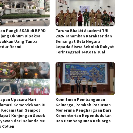
an Pungli SKAB di BPRD
Taruna Bhakti Akademi TNI
jang Oknum Dipaksa
2026 Tanamkan Karakter dan
alikan Uang Tanpa
Semangat Bela Negara
edur Resmi
kepada Siswa Sekolah Rakyat
Terintegrasi 74 Kota Tual
iapan Upacara Hari
Komitmen Pembangunan
lamasi Kemerdekaan RI
Keluarga, Pemkab Pasuruan
1 Kecamatan Gempol
Menerima Penghargaan Dari
apat Kunjungan Sosok
Kementerian Kependudukan
yawan dari Belanda Mr.
Dan Pembangunan Keluarga
s Collen