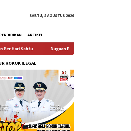
SABTU, 8 AGUSTUS 2026
PENDIDIKAN
ARTIKEL
ugaan Pungli SKAB di BPRD Lumajang Oknum Dipaksa Kembalikan
R ROKOK ILEGAL