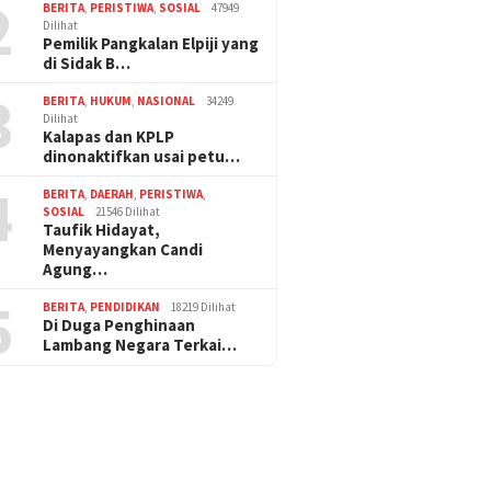
2
BERITA
,
PERISTIWA
,
SOSIAL
47949
Dilihat
Pemilik Pangkalan Elpiji yang
di Sidak B…
3
BERITA
,
HUKUM
,
NASIONAL
34249
Dilihat
Kalapas dan KPLP
dinonaktifkan usai petu…
4
BERITA
,
DAERAH
,
PERISTIWA
,
SOSIAL
21546 Dilihat
Taufik Hidayat,
Menyayangkan Candi
Agung…
5
BERITA
,
PENDIDIKAN
18219 Dilihat
Di Duga Penghinaan
Lambang Negara Terkai…