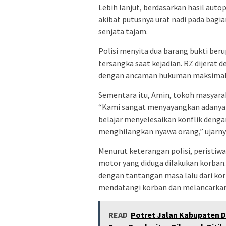
Lebih lanjut, berdasarkan hasil auto
akibat putusnya urat nadi pada bagi
senjata tajam.
Polisi menyita dua barang bukti beru
tersangka saat kejadian. RZ dijera
dengan ancaman hukuman maksimal p
Sementara itu, Amin, tokoh masyarak
“Kami sangat menyayangkan adanya ti
belajar menyelesaikan konflik denga
menghilangkan nyawa orang,” ujarny
Menurut keterangan polisi, peristiw
motor yang diduga dilakukan korba
dengan tantangan masa lalu dari kor
mendatangi korban dan melancarkan 
READ
Potret Jalan Kabupaten D