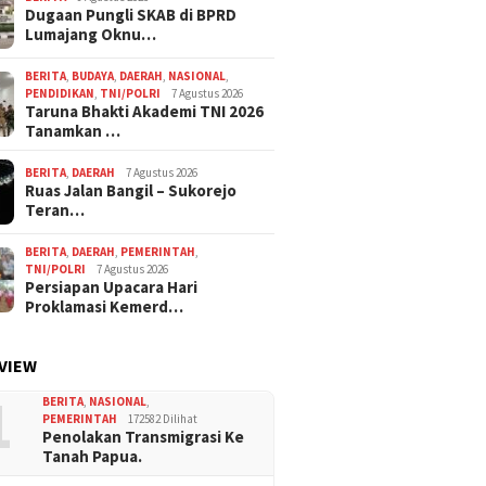
Dugaan Pungli SKAB di BPRD
Lumajang Oknu…
BERITA
,
BUDAYA
,
DAERAH
,
NASIONAL
,
PENDIDIKAN
,
TNI/POLRI
7 Agustus 2026
Taruna Bhakti Akademi TNI 2026
Tanamkan …
BERITA
,
DAERAH
7 Agustus 2026
Ruas Jalan Bangil – Sukorejo
Teran…
BERITA
,
DAERAH
,
PEMERINTAH
,
TNI/POLRI
7 Agustus 2026
Persiapan Upacara Hari
Proklamasi Kemerd…
VIEW
1
BERITA
,
NASIONAL
,
PEMERINTAH
172582 Dilihat
Penolakan Transmigrasi Ke
Tanah Papua.