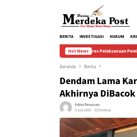
Loncat
ke
konten
BERITA
INVESTIGASI
HUKUM
KR
Progres Pelaksanaan Pembangunan Masjid Baitul Muk
Hot News
Beranda
Berita
Dendam Lama Kare
Akhirnya DiBaco
Editor Pasuruan
5 Juli 2025
515 Dilihat