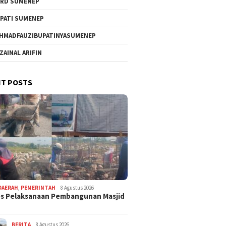
RD SUMENEP
PATI SUMENEP
HMADFAUZIBUPATINYASUMENEP
 ZAINAL ARIFIN
T POSTS
DAERAH
,
PEMERINTAH
8 Agustus 2026
s Pelaksanaan Pembangunan Masjid
BERITA
8 Agustus 2026