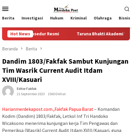
Loncat
Menu
ke
Mobile
konten
Berita
Investigasi
Hukum
Kriminal
Olahraga
Bisnis
osedur Resmi
Hot News
Taruna Bhakti Akademi TNI 2026 Tanamkan 
Beranda
Berita
Dandim 1803/Fakfak Sambut Kunjungan
Tim Wasrik Current Audit Itdam
XVIII/Kasuari
Editor Fakfak
21 September 2023
1560 Dilihat
Harianmerdekapost.com.,Fakfak Papua Barat
– Komandan
Kodim (Dandim) 1803/Fakfak, Letkol Inf Tri Handoko
Wicaksono menerima kunjungan kerja Tim Pengawas dan
Pemeriksa (Wasrik) Current Audit Itdam XVIII/Kasuari, guna