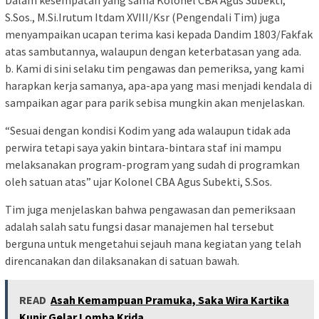
S.Sos., M.Si.Irutum Itdam XVIII/Ksr (Pengendali Tim) juga
menyampaikan ucapan terima kasi kepada Dandim 1803/Fakfak
atas sambutannya, walaupun dengan keterbatasan yang ada.
b. Kami di sini selaku tim pengawas dan pemeriksa, yang kami
harapkan kerja samanya, apa-apa yang masi menjadi kendala di
sampaikan agar para parik sebisa mungkin akan menjelaskan.
“Sesuai dengan kondisi Kodim yang ada walaupun tidak ada
perwira tetapi saya yakin bintara-bintara staf ini mampu
melaksanakan program-program yang sudah di programkan
oleh satuan atas” ujar Kolonel CBA Agus Subekti, S.Sos.
Tim juga menjelaskan bahwa pengawasan dan pemeriksaan
adalah salah satu fungsi dasar manajemen hal tersebut
berguna untuk mengetahui sejauh mana kegiatan yang telah
direncanakan dan dilaksanakan di satuan bawah.
READ
Asah Kemampuan Pramuka, Saka Wira Kartika
Kunir Gelar Lomba Krida