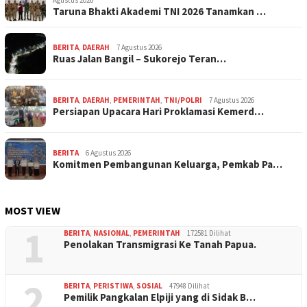
Agustus 2026
Taruna Bhakti Akademi TNI 2026 Tanamkan …
BERITA
,
DAERAH
7 Agustus 2026
Ruas Jalan Bangil – Sukorejo Teran…
BERITA
,
DAERAH
,
PEMERINTAH
,
TNI/POLRI
7 Agustus 2026
Persiapan Upacara Hari Proklamasi Kemerd…
BERITA
6 Agustus 2026
Komitmen Pembangunan Keluarga, Pemkab Pa…
MOST VIEW
1
BERITA
,
NASIONAL
,
PEMERINTAH
172581 Dilihat
Penolakan Transmigrasi Ke Tanah Papua.
2
BERITA
,
PERISTIWA
,
SOSIAL
47948 Dilihat
Pemilik Pangkalan Elpiji yang di Sidak B…