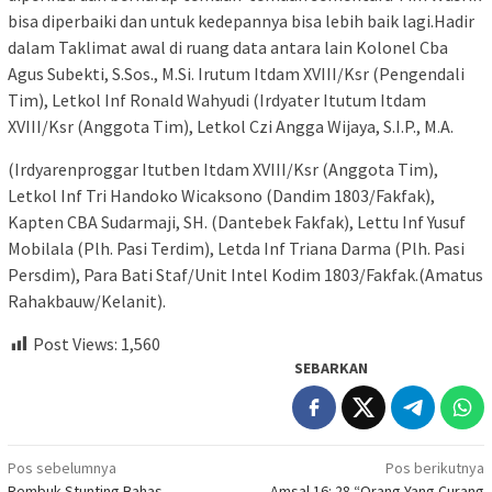
bisa diperbaiki dan untuk kedepannya bisa lebih baik lagi.Hadir
dalam Taklimat awal di ruang data antara lain Kolonel Cba
Agus Subekti, S.Sos., M.Si. Irutum Itdam XVIII/Ksr (Pengendali
Tim), Letkol Inf Ronald Wahyudi (Irdyater Itutum Itdam
XVIII/Ksr (Anggota Tim), Letkol Czi Angga Wijaya, S.I.P., M.A.
(Irdyarenproggar Itutben Itdam XVIII/Ksr (Anggota Tim),
Letkol Inf Tri Handoko Wicaksono (Dandim 1803/Fakfak),
Kapten CBA Sudarmaji, SH. (Dantebek Fakfak), Lettu Inf Yusuf
Mobilala (Plh. Pasi Terdim), Letda Inf Triana Darma (Plh. Pasi
Persdim), Para Bati Staf/Unit Intel Kodim 1803/Fakfak.(Amatus
Rahakbauw/Kelanit).
Post Views:
1,560
SEBARKAN
Navigasi
Pos sebelumnya
Pos berikutnya
Rembuk Stunting Bahas
Amsal 16: 28 “Orang Yang Curang