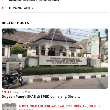
H. ZAINAL ARIFIN
RECENT POSTS
BERITA
8 Agustus 2026
Dugaan Pungli SKAB di BPRD Lumajang Oknu…
BERITA
,
BUDAYA
,
DAERAH
,
NASIONAL
,
PENDIDIKAN
,
TNI/POLRI
7