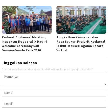
Perkuat Diplomasi Maritim,
Tingkatkan Keimanan dan
Inspektur Kodaeral IX Hadiri
Rasa Syukur, Prajurit Kodaeral
Welcome Ceremony Sail
IX Ikuti Kauseri Agama Secara
Darwin–Banda Race 2026
Virtual
Tinggalkan Balasan
Alamat email Anda tidak akan dipublikasikan.
Ruas yang wajib ditandai
*