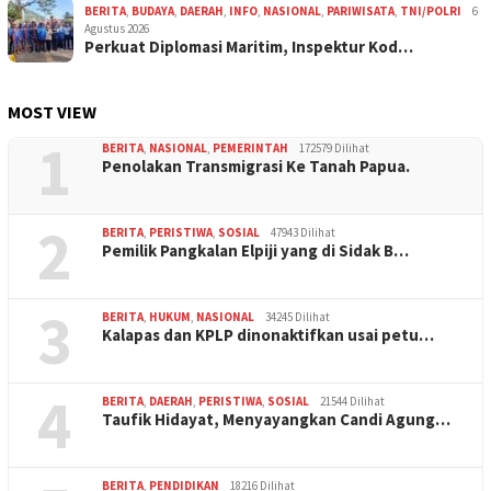
BERITA
,
BUDAYA
,
DAERAH
,
INFO
,
NASIONAL
,
PARIWISATA
,
TNI/POLRI
6
Agustus 2026
Perkuat Diplomasi Maritim, Inspektur Kod…
MOST VIEW
1
BERITA
,
NASIONAL
,
PEMERINTAH
172579 Dilihat
Penolakan Transmigrasi Ke Tanah Papua.
2
BERITA
,
PERISTIWA
,
SOSIAL
47943 Dilihat
Pemilik Pangkalan Elpiji yang di Sidak B…
3
BERITA
,
HUKUM
,
NASIONAL
34245 Dilihat
Kalapas dan KPLP dinonaktifkan usai petu…
4
BERITA
,
DAERAH
,
PERISTIWA
,
SOSIAL
21544 Dilihat
Taufik Hidayat, Menyayangkan Candi Agung…
BERITA
,
PENDIDIKAN
18216 Dilihat