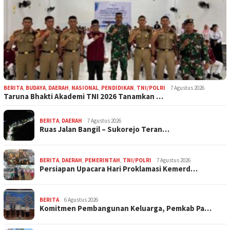
BERITA
,
BUDAYA
,
DAERAH
,
NASIONAL
,
PENDIDIKAN
,
TNI/POLRI
7 Agustus 2026
Taruna Bhakti Akademi TNI 2026 Tanamkan …
BERITA
,
DAERAH
7 Agustus 2026
Ruas Jalan Bangil – Sukorejo Teran…
BERITA
,
DAERAH
,
PEMERINTAH
,
TNI/POLRI
7 Agustus 2026
Persiapan Upacara Hari Proklamasi Kemerd…
BERITA
6 Agustus 2026
Komitmen Pembangunan Keluarga, Pemkab Pa…