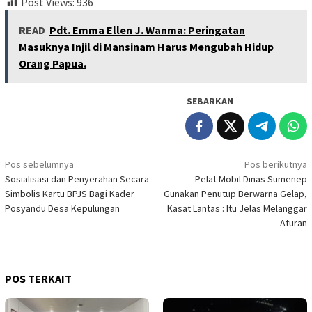
Post Views:
936
READ
Pdt. Emma Ellen J. Wanma: Peringatan
Masuknya Injil di Mansinam Harus Mengubah Hidup
Orang Papua.
SEBARKAN
Navigasi
Pos sebelumnya
Pos berikutnya
Sosialisasi dan Penyerahan Secara
Pelat Mobil Dinas Sumenep
pos
Simbolis Kartu BPJS Bagi Kader
Gunakan Penutup Berwarna Gelap,
Posyandu Desa Kepulungan
Kasat Lantas : Itu Jelas Melanggar
Aturan
POS TERKAIT