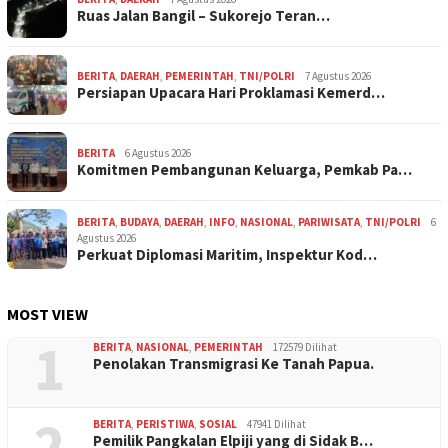
Ruas Jalan Bangil – Sukorejo Teran…
BERITA
,
DAERAH
,
PEMERINTAH
,
TNI/POLRI
7 Agustus 2026
Persiapan Upacara Hari Proklamasi Kemerd…
BERITA
6 Agustus 2026
Komitmen Pembangunan Keluarga, Pemkab Pa…
BERITA
,
BUDAYA
,
DAERAH
,
INFO
,
NASIONAL
,
PARIWISATA
,
TNI/POLRI
6
Agustus 2026
Perkuat Diplomasi Maritim, Inspektur Kod…
MOST VIEW
1
BERITA
,
NASIONAL
,
PEMERINTAH
172579 Dilihat
Penolakan Transmigrasi Ke Tanah Papua.
2
BERITA
,
PERISTIWA
,
SOSIAL
47941 Dilihat
Pemilik Pangkalan Elpiji yang di Sidak B…