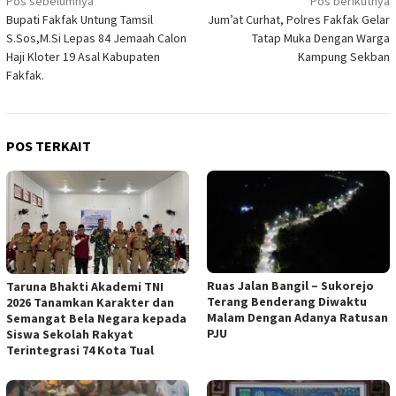
Navigasi
Pos sebelumnya
Pos berikutnya
Bupati Fakfak Untung Tamsil
Jum’at Curhat, Polres Fakfak Gelar
pos
S.Sos,M.Si Lepas 84 Jemaah Calon
Tatap Muka Dengan Warga
Haji Kloter 19 Asal Kabupaten
Kampung Sekban
Fakfak.
POS TERKAIT
Ruas Jalan Bangil – Sukorejo
Taruna Bhakti Akademi TNI
Terang Benderang Diwaktu
2026 Tanamkan Karakter dan
Malam Dengan Adanya Ratusan
Semangat Bela Negara kepada
PJU
Siswa Sekolah Rakyat
Terintegrasi 74 Kota Tual