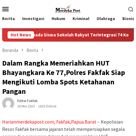
Loncat
Menu
ke
Mobile
konten
Berita
Investigasi
Hukum
Kriminal
Olahraga
Bisnis
ada Siswa Sekolah Rakyat Terintegrasi 74 Kota Tual
Hot News
Rua
Beranda
Berita
Dalam Rangka Memeriahkan HUT
Bhayangkara Ke 77,Polres Fakfak Siap
Mengikuti Lomba Spots Ketahanan
Pangan
Editor Fakfak
26 Mei 2023
1653 Dilihat
Harianmerdekapost.com, Fakfak,Papua Barat –
Kepolisian
Resor Fakfak bersama jajaran telah mempersiapkan segala