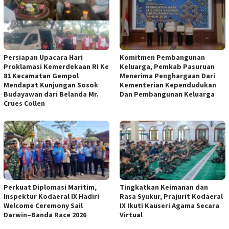
Persiapan Upacara Hari
Komitmen Pembangunan
Proklamasi Kemerdekaan RI Ke
Keluarga, Pemkab Pasuruan
81 Kecamatan Gempol
Menerima Penghargaan Dari
Mendapat Kunjungan Sosok
Kementerian Kependudukan
Budayawan dari Belanda Mr.
Dan Pembangunan Keluarga
Crues Collen
Perkuat Diplomasi Maritim,
Tingkatkan Keimanan dan
Inspektur Kodaeral IX Hadiri
Rasa Syukur, Prajurit Kodaeral
Welcome Ceremony Sail
IX Ikuti Kauseri Agama Secara
Darwin–Banda Race 2026
Virtual