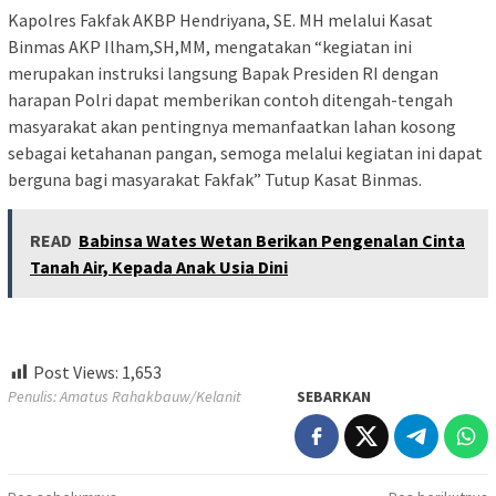
Kapolres Fakfak AKBP Hendriyana, SE. MH melalui Kasat
Binmas AKP Ilham,SH,MM, mengatakan “kegiatan ini
merupakan instruksi langsung Bapak Presiden RI dengan
harapan Polri dapat memberikan contoh ditengah-tengah
masyarakat akan pentingnya memanfaatkan lahan kosong
sebagai ketahanan pangan, semoga melalui kegiatan ini dapat
berguna bagi masyarakat Fakfak” Tutup Kasat Binmas.
READ
Babinsa Wates Wetan Berikan Pengenalan Cinta
Tanah Air, Kepada Anak Usia Dini
Post Views:
1,653
Penulis: Amatus Rahakbauw/Kelanit
SEBARKAN