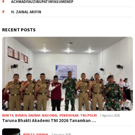
ACHMADFAUZIBUPATINYASUMENEP
H. ZAINAL ARIFIN
RECENT POSTS
BERITA
,
BUDAYA
,
DAERAH
,
NASIONAL
,
PENDIDIKAN
,
TNI/POLRI
7 Agustus 2026
Taruna Bhakti Akademi TNI 2026 Tanamkan …
BERITA
,
DAERAH
7 Agustus 2026