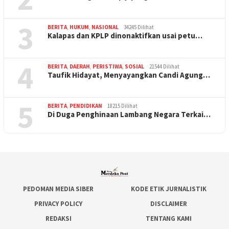
3
BERITA
,
HUKUM
,
NASIONAL
34245 Dilihat
Kalapas dan KPLP dinonaktifkan usai petu…
4
BERITA
,
DAERAH
,
PERISTIWA
,
SOSIAL
21544 Dilihat
Taufik Hidayat, Menyayangkan Candi Agung…
5
BERITA
,
PENDIDIKAN
18215 Dilihat
Di Duga Penghinaan Lambang Negara Terkai…
PEDOMAN MEDIA SIBER
KODE ETIK JURNALISTIK
PRIVACY POLICY
DISCLAIMER
REDAKSI
TENTANG KAMI