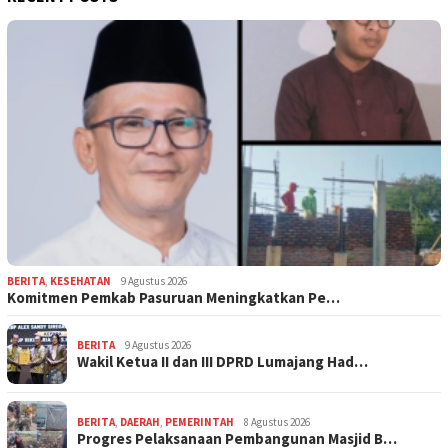
BERITA
,
KESEHATAN
9 Agustus 2026
Komitmen Pemkab Pasuruan Meningkatkan Pe…
BERITA
9 Agustus 2026
Wakil Ketua II dan III DPRD Lumajang Had…
BERITA
,
DAERAH
,
PEMERINTAH
8 Agustus 2026
Progres Pelaksanaan Pembangunan Masjid B…