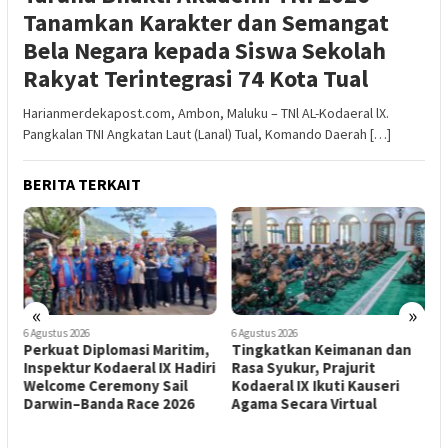
Tanamkan Karakter dan Semangat
Bela Negara kepada Siswa Sekolah
Rakyat Terintegrasi 74 Kota Tual
Harianmerdekapost.com, Ambon, Maluku – TNl AL-Kodaeral lX.
Pangkalan TNI Angkatan Laut (Lanal) Tual, Komando Daerah […]
BERITA TERKAIT
«
»
6 Agustus 2026
6 Agustus 2026
4
Perkuat Diplomasi Maritim,
Tingkatkan Keimanan dan
K
I
Inspektur Kodaeral IX Hadiri
Rasa Syukur, Prajurit
A
Welcome Ceremony Sail
Kodaeral IX Ikuti Kauseri
L
k
Darwin–Banda Race 2026
Agama Secara Virtual
N
.