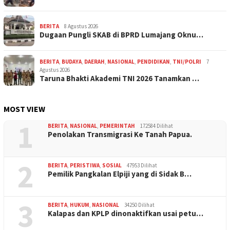
BERITA
8 Agustus 2026
Dugaan Pungli SKAB di BPRD Lumajang Oknu…
BERITA
,
BUDAYA
,
DAERAH
,
NASIONAL
,
PENDIDIKAN
,
TNI/POLRI
7
Agustus 2026
Taruna Bhakti Akademi TNI 2026 Tanamkan …
MOST VIEW
1
BERITA
,
NASIONAL
,
PEMERINTAH
172584 Dilihat
Penolakan Transmigrasi Ke Tanah Papua.
2
BERITA
,
PERISTIWA
,
SOSIAL
47953 Dilihat
Pemilik Pangkalan Elpiji yang di Sidak B…
3
BERITA
,
HUKUM
,
NASIONAL
34250 Dilihat
Kalapas dan KPLP dinonaktifkan usai petu…