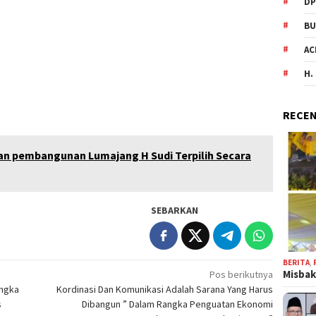
DP
BU
AC
H.
RECEN
an pembangunan Lumajang H Sudi Terpilih Secara
SEBARKAN
BERITA
,
Misbak
Pos berikutnya
angka
Kordinasi Dan Komunikasi Adalah Sarana Yang Harus
s
Dibangun ” Dalam Rangka Penguatan Ekonomi