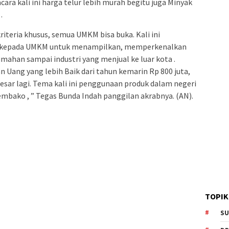
ara kali ini harga telur lebih murah begitu juga Minyak
.
riteria khusus, semua UMKM bisa buka. Kali ini
 kepada UMKM untuk menampilkan, memperkenalkan
umahan sampai industri yang menjual ke luar kota .
an Uang yang lebih Baik dari tahun kemarin Rp 800 juta,
besar lagi. Tema kali ini penggunaan produk dalam negeri
 sembako , ” Tegas Bunda Indah panggilan akrabnya. (AN).
TOPIK
SU