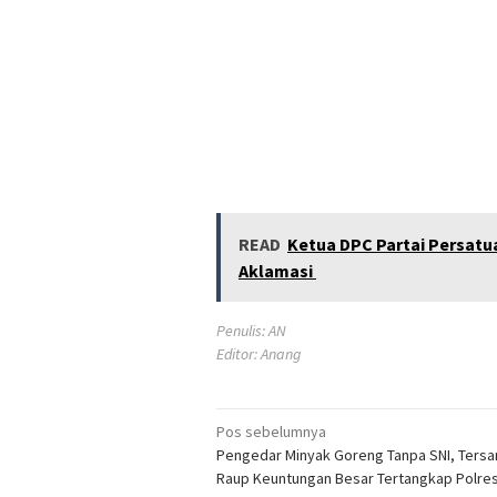
READ
Ketua DPC Partai Persatu
Aklamasi
Penulis: AN
Editor: Anang
Navigasi
Pos sebelumnya
Pengedar Minyak Goreng Tanpa SNI, Ters
pos
Raup Keuntungan Besar Tertangkap Polre