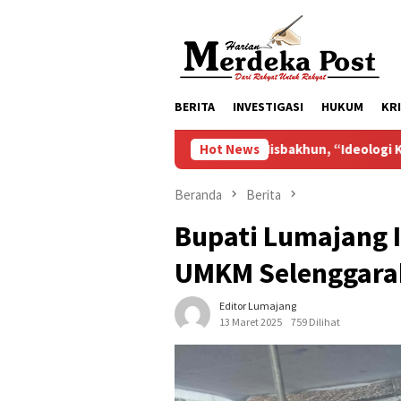
Loncat
ke
konten
BERITA
INVESTIGASI
HUKUM
KR
Misbakhun, “Ideologi Kekaryaan Merupaka
Hot News
Beranda
Berita
Bupati Lumajang 
UMKM Selenggara
Editor Lumajang
13 Maret 2025
759 Dilihat