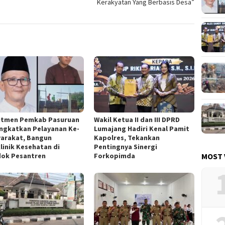
Kerakyatan Yang Berbasis Desa”
tmen Pemkab Pasuruan
Wakil Ketua II dan III DPRD
ngkatkan Pelayanan Ke-
Lumajang Hadiri Kenal Pamit
arakat, Bangun
Kapolres, Tekankan
klinik Kesehatan di
Pentingnya Sinergi
MOST 
ok Pesantren
Forkopimda