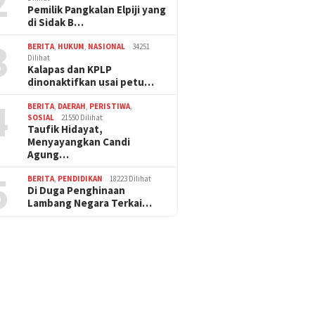
2
Pemilik Pangkalan Elpiji yang
di Sidak B…
3
BERITA
,
HUKUM
,
NASIONAL
34251
Dilihat
Kalapas dan KPLP
dinonaktifkan usai petu…
4
BERITA
,
DAERAH
,
PERISTIWA
,
SOSIAL
21550 Dilihat
Taufik Hidayat,
Menyayangkan Candi
Agung…
5
BERITA
,
PENDIDIKAN
18223 Dilihat
Di Duga Penghinaan
Lambang Negara Terkai…