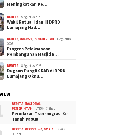
Meningkatkan Pe…
BERITA
9 Agustus 2026
Wakil Ketua II dan III DPRD
Lumajang Had…
BERITA
,
DAERAH
,
PEMERINTAH
8 Agustus
2026
Progres Pelaksanaan
Pembangunan Masjid B…
BERITA
8 Agustus 2026
Dugaan Pungli SKAB di BPRD
Lumajang Oknu…
VIEW
1
BERITA
,
NASIONAL
,
PEMERINTAH
172584 Dilihat
Penolakan Transmigrasi Ke
Tanah Papua.
BERITA
,
PERISTIWA
,
SOSIAL
47954
Dilihat