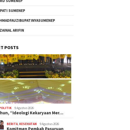
RD SUMENEP
PATI SUMENEP
HMADFAUZIBUPATINYASUMENEP
 ZAINAL ARIFIN
T POSTS
POLITIK
9 Agustus 2026
hun, “Ideologi Kekaryaan Mer…
BERITA
,
KESEHATAN
9 Agustus 2026
Komitmen Pemkab Pasuruan