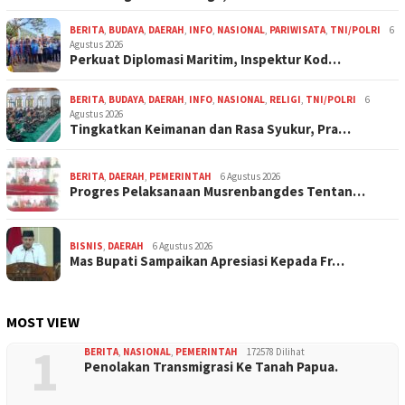
BERITA
,
BUDAYA
,
DAERAH
,
INFO
,
NASIONAL
,
PARIWISATA
,
TNI/POLRI
6
Agustus 2026
Perkuat Diplomasi Maritim, Inspektur Kod…
BERITA
,
BUDAYA
,
DAERAH
,
INFO
,
NASIONAL
,
RELIGI
,
TNI/POLRI
6
Agustus 2026
Tingkatkan Keimanan dan Rasa Syukur, Pra…
BERITA
,
DAERAH
,
PEMERINTAH
6 Agustus 2026
Progres Pelaksanaan Musrenbangdes Tentan…
BISNIS
,
DAERAH
6 Agustus 2026
Mas Bupati Sampaikan Apresiasi Kepada Fr…
MOST VIEW
1
BERITA
,
NASIONAL
,
PEMERINTAH
172578 Dilihat
Penolakan Transmigrasi Ke Tanah Papua.