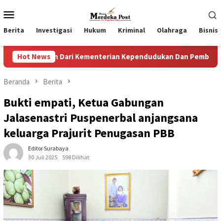
Loncat
Menu
ke
Mobile
konten
Berita
Investigasi
Hukum
Kriminal
Olahraga
Bisnis
 Dari Kementerian Kependudukan Dan Pembangunan Keluarga
Hot News
Beranda
Berita
Bukti empati, Ketua Gabungan
Jalasenastri Puspenerbal anjangsana
keluarga Prajurit Penugasan PBB
Editor Surabaya
30 Juli 2025
598 Dilihat