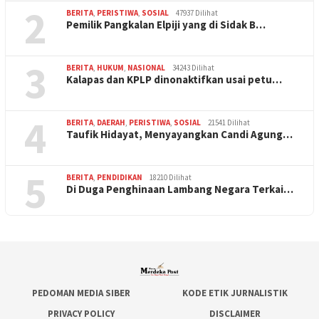
2
BERITA
,
PERISTIWA
,
SOSIAL
47937 Dilihat
Pemilik Pangkalan Elpiji yang di Sidak B…
3
BERITA
,
HUKUM
,
NASIONAL
34243 Dilihat
Kalapas dan KPLP dinonaktifkan usai petu…
4
BERITA
,
DAERAH
,
PERISTIWA
,
SOSIAL
21541 Dilihat
Taufik Hidayat, Menyayangkan Candi Agung…
5
BERITA
,
PENDIDIKAN
18210 Dilihat
Di Duga Penghinaan Lambang Negara Terkai…
PEDOMAN MEDIA SIBER
KODE ETIK JURNALISTIK
PRIVACY POLICY
DISCLAIMER