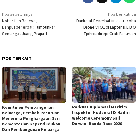
Navigasi
Pos sebelumnya
Pos berikutnya
Nobar film Believe,
Dankolat Penerbal tinjau uji coba
pos
Danpuspenerbal : Tumbuhkan
Drone VTOL di Lapter R.E.B.O
Semangat Juang Prajurit
Tjokroadirejo Grati Pasuruan
POS TERKAIT
Perkuat Diplomasi Maritim,
Komitmen Pembangunan
Inspektur Kodaeral IX Hadiri
Keluarga, Pemkab Pasuruan
Welcome Ceremony Sail
Menerima Penghargaan Dari
Darwin–Banda Race 2026
Kementerian Kependudukan
Dan Pembangunan Keluarga