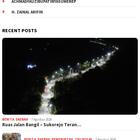
ACHMADFAUZIBUPATINYASUMENEP
H. ZAINAL ARIFIN
RECENT POSTS
BERITA
,
DAERAH
7 Agustus 2026
Ruas Jalan Bangil – Sukorejo Teran…
BERITA
,
DAERAH
,
PEMERINTAH
,
TNI/POLRI
7 Agustus 2026