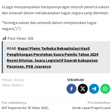
Ia juga menyampaikan harapannya agar seluruh peserta sukses
dan amanah dalam melaksanakan tugas negara yang diemban.
“Semoga sukses dan amanah dalam menjalankan tugas
negara,”.
(*)
Post Views:
426
READ
Rapat Pleno Terbuka Rekapitulasi Hasil
Penghitungan Perolehan Suara Pemilu Tahun 2024
Resmi Ditutup, Suara Legislatif Daerah kabupaten
Pasuruan, PKB Juaranya
Penulis: Zainury
SEBARKAN
Editor: Redaksi
Navigasi
Pos sebelumnya
Pos berikutnya
HUT Koperasi Ke 78 Tahun 2025,
Gerak cepat Prajurit Lanal
pos