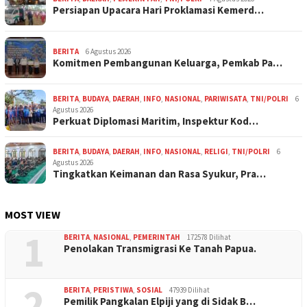
Persiapan Upacara Hari Proklamasi Kemerd…
BERITA
6 Agustus 2026
Komitmen Pembangunan Keluarga, Pemkab Pa…
BERITA
,
BUDAYA
,
DAERAH
,
INFO
,
NASIONAL
,
PARIWISATA
,
TNI/POLRI
6
Agustus 2026
Perkuat Diplomasi Maritim, Inspektur Kod…
BERITA
,
BUDAYA
,
DAERAH
,
INFO
,
NASIONAL
,
RELIGI
,
TNI/POLRI
6
Agustus 2026
Tingkatkan Keimanan dan Rasa Syukur, Pra…
MOST VIEW
1
BERITA
,
NASIONAL
,
PEMERINTAH
172578 Dilihat
Penolakan Transmigrasi Ke Tanah Papua.
2
BERITA
,
PERISTIWA
,
SOSIAL
47939 Dilihat
Pemilik Pangkalan Elpiji yang di Sidak B…