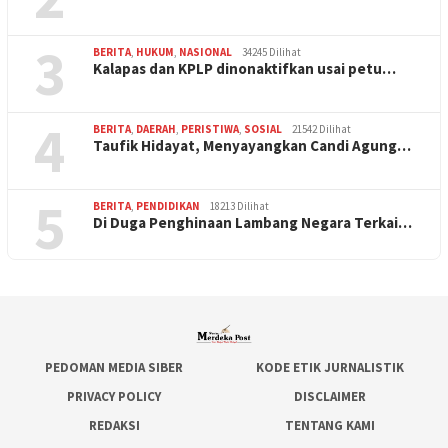
3
BERITA
,
HUKUM
,
NASIONAL
34245 Dilihat
Kalapas dan KPLP dinonaktifkan usai petu…
4
BERITA
,
DAERAH
,
PERISTIWA
,
SOSIAL
21542 Dilihat
Taufik Hidayat, Menyayangkan Candi Agung…
5
BERITA
,
PENDIDIKAN
18213 Dilihat
Di Duga Penghinaan Lambang Negara Terkai…
PEDOMAN MEDIA SIBER
KODE ETIK JURNALISTIK
PRIVACY POLICY
DISCLAIMER
REDAKSI
TENTANG KAMI