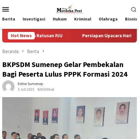
Loncat
Menu
ke
Mobile
konten
Berita
Investigasi
Hukum
Kriminal
Olahraga
Bisnis
nya Ratusan PJU
Hot News
Persiapan Upacara Hari Proklamasi Kem
Beranda
Berita
BKPSDM Sumenep Gelar Pembekalan
Bagi Peserta Lulus PPPK Formasi 2024
Editor Sumenep
3 Juli 2025
426 Dilihat