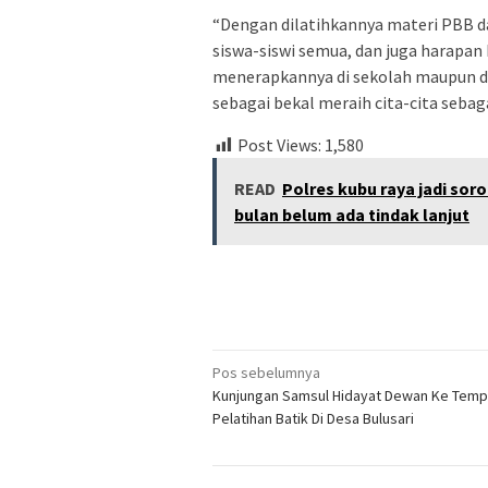
“Dengan dilatihkannya materi PBB d
siswa-siswi semua, dan juga harapa
menerapkannya di sekolah maupun d
sebagai bekal meraih cita-cita sebaga
Post Views:
1,580
READ
Polres kubu raya jadi sor
bulan belum ada tindak lanjut
Navigasi
Pos sebelumnya
Kunjungan Samsul Hidayat Dewan Ke Temp
pos
Pelatihan Batik Di Desa Bulusari