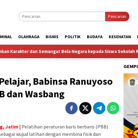
Pencarian
IMINAL
OLAHRAGA
BISNIS
POLITIK
BUDAYA
KESEHATAN
an Semangat Bela Negara kepada Siswa Sekolah Rakyat Terintegr
GEMPU
 Pelajar, Babinsa Ranuyoso
BB dan Wasbang
g, Jatim
|
Pelatihan peraturan baris berbaris (PBB)
 sebagai wujud latihan dengan membina fisik dan