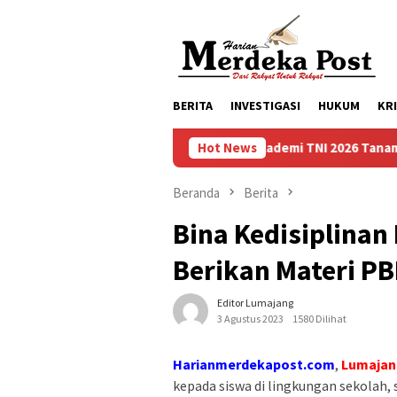
Loncat
ke
konten
BERITA
INVESTIGASI
HUKUM
KR
Taruna Bhakti Akademi TNI 2026 Tanamkan Karakter d
Hot News
Beranda
Berita
Bina Kedisiplinan
Berikan Materi P
Editor Lumajang
3 Agustus 2023
1580 Dilihat
Harianmerdekapost.com
,
Lumajan
kepada siswa di lingkungan sekolah,