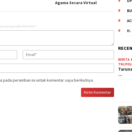
DP
Agama Secara Virtual
BU
AC
as yang wajib ditandai
*
H.
RECEN
BERITA
,
TNI/POL
Taruna
…
a pada peramban ini untuk komentar saya berikutnya.