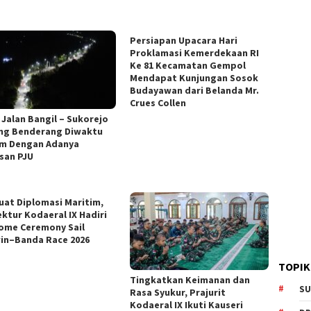
Persiapan Upacara Hari
Proklamasi Kemerdekaan RI
Ke 81 Kecamatan Gempol
Mendapat Kunjungan Sosok
Budayawan dari Belanda Mr.
Crues Collen
 Jalan Bangil – Sukorejo
ng Benderang Diwaktu
m Dengan Adanya
san PJU
uat Diplomasi Maritim,
ektur Kodaeral IX Hadiri
ome Ceremony Sail
in–Banda Race 2026
TOPIK
Tingkatkan Keimanan dan
SU
Rasa Syukur, Prajurit
Kodaeral IX Ikuti Kauseri