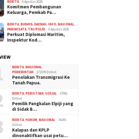
BERITA
6 Agustus 2026
Komitmen Pembangunan
Keluarga, Pemkab Pa…
BERITA
,
BUDAYA
,
DAERAH
,
INFO
,
NASIONAL
,
PARIWISATA
,
TNI/POLRI
6 Agustus 2026
Perkuat Diplomasi Maritim,
Inspektur Kod…
VIEW
1
BERITA
,
NASIONAL
,
PEMERINTAH
172579 Dilihat
Penolakan Transmigrasi Ke
Tanah Papua.
2
BERITA
,
PERISTIWA
,
SOSIAL
47941
Dilihat
Pemilik Pangkalan Elpiji yang
di Sidak B…
3
BERITA
,
HUKUM
,
NASIONAL
34245
Dilihat
Kalapas dan KPLP
dinonaktifkan usai petu…