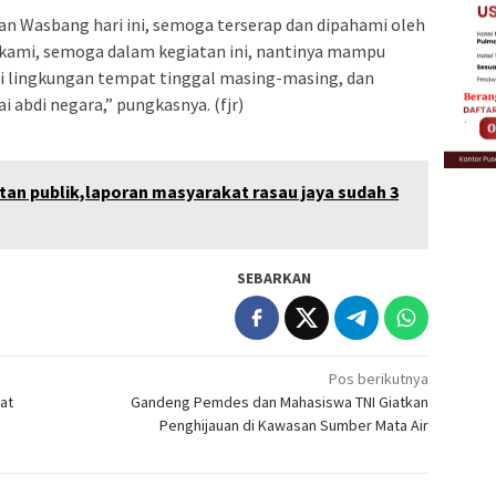
an Wasbang hari ini, semoga terserap dan dipahami oleh
n kami, semoga dalam kegiatan ini, nantinya mampu
i lingkungan tempat tinggal masing-masing, dan
i abdi negara,” pungkasnya. (fjr)
otan publik,laporan masyarakat rasau jaya sudah 3
SEBARKAN
Pos berikutnya
at
Gandeng Pemdes dan Mahasiswa TNI Giatkan
Penghijauan di Kawasan Sumber Mata Air