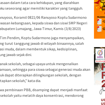
asaan dalam tata cara kehidupan, yang diarahkan
aku seseorang agar memiliki karakter yang tangguh.
Ranuyoso, Koramil 0821/06 Ranuyoso Koptu Sudarmono
asan kebangsaan, kepada siswa dan siswi SMP Negeri
bupaten Lumajang, Jawa Timur, Kamis (3/8/2023)
i Tim Pendim, Koptu Sudarmono juga menyampaikan,
ng turut tanggung jawab di wilayah binaannya, salah
si muda, dalam membentuk sikap, kedisiplinan,
ung jawab sejak dini.
k-anak sekolah, sebagai upaya untuk mengenalkan
amaan, sehingga para siswa sebagai generasi muda akan
uk dapat diterapkan dilingkungan sekolah, dengan
apkan sekolah,” kata dia.
a pembinaan PBB, disamping dapat menjadi manfaat
 sekolah yaitu melatih daya konsentrasi, mendorong