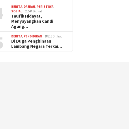
4
BERITA
,
DAERAH
,
PERISTIWA
,
SOSIAL
21544 Dilihat
Taufik Hidayat,
Menyayangkan Candi
Agung…
5
BERITA
,
PENDIDIKAN
18215 Dilihat
Di Duga Penghinaan
Lambang Negara Terkai…