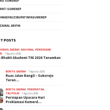
RD SUMENEP
PATI SUMENEP
HMADFAUZIBUPATINYASUMENEP
 ZAINAL ARIFIN
T POSTS
BUDAYA
,
DAERAH
,
NASIONAL
,
PENDIDIKAN
,
RI
7 Agustus 2026
 Bhakti Akademi TNI 2026 Tanamkan
BERITA
,
DAERAH
7 Agustus 2026
Ruas Jalan Bangil – Sukorejo
Teran…
BERITA
,
DAERAH
,
PEMERINTAH
,
TNI/POLRI
7 Agustus 2026
Persiapan Upacara Hari
Proklamasi Kemerd…