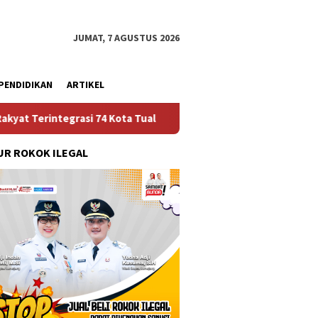
JUMAT, 7 AGUSTUS 2026
PENDIDIKAN
ARTIKEL
asi 74 Kota Tual
Ruas Jalan Bangil – Sukorejo Terang 
R ROKOK ILEGAL