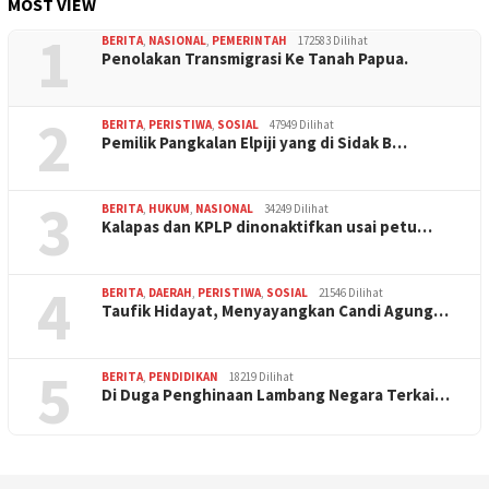
MOST VIEW
1
BERITA
,
NASIONAL
,
PEMERINTAH
172583 Dilihat
Penolakan Transmigrasi Ke Tanah Papua.
2
BERITA
,
PERISTIWA
,
SOSIAL
47949 Dilihat
Pemilik Pangkalan Elpiji yang di Sidak B…
3
BERITA
,
HUKUM
,
NASIONAL
34249 Dilihat
Kalapas dan KPLP dinonaktifkan usai petu…
4
BERITA
,
DAERAH
,
PERISTIWA
,
SOSIAL
21546 Dilihat
Taufik Hidayat, Menyayangkan Candi Agung…
5
BERITA
,
PENDIDIKAN
18219 Dilihat
Di Duga Penghinaan Lambang Negara Terkai…