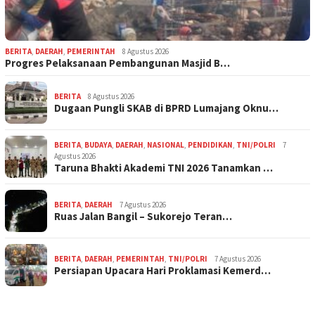
BERITA
,
DAERAH
,
PEMERINTAH
8 Agustus 2026
Progres Pelaksanaan Pembangunan Masjid B…
BERITA
8 Agustus 2026
Dugaan Pungli SKAB di BPRD Lumajang Oknu…
BERITA
,
BUDAYA
,
DAERAH
,
NASIONAL
,
PENDIDIKAN
,
TNI/POLRI
7
Agustus 2026
Taruna Bhakti Akademi TNI 2026 Tanamkan …
BERITA
,
DAERAH
7 Agustus 2026
Ruas Jalan Bangil – Sukorejo Teran…
BERITA
,
DAERAH
,
PEMERINTAH
,
TNI/POLRI
7 Agustus 2026
Persiapan Upacara Hari Proklamasi Kemerd…