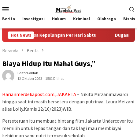
Loncat
Menu
ke
Mobile
konten
Berita
Investigasi
Hukum
Kriminal
Olahraga
Bisnis
 Desa Kepulungan Per Hari Sabtu
Hot News
Dugaan Pungli SKAB d
Beranda
Berita
Biaya Hidup Itu Mahal Guys,”
Editor Fakfak
12 Oktober 2023
1581 Dilihat
Harianmerdekapost.com.,JAKARTA
– Nikita Mirzanimawardi
hingga saat ini masih berseteru dengan putrinya, Laura Meizani
alias Lolly.Kamis 12/10/2023)WIB.
Perseteruan itu membuat bintang film Jakarta Undercover itu
memilih untuk lepas tangan dan tak lagi mau membiayai
kehidupan sang putri termasuk sekolah.