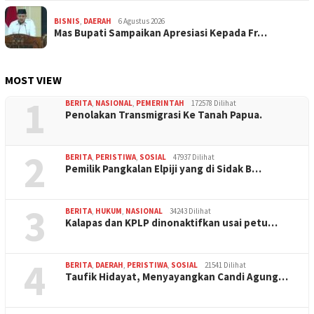
BISNIS
,
DAERAH
6 Agustus 2026
Mas Bupati Sampaikan Apresiasi Kepada Fr…
MOST VIEW
1
BERITA
,
NASIONAL
,
PEMERINTAH
172578 Dilihat
Penolakan Transmigrasi Ke Tanah Papua.
2
BERITA
,
PERISTIWA
,
SOSIAL
47937 Dilihat
Pemilik Pangkalan Elpiji yang di Sidak B…
3
BERITA
,
HUKUM
,
NASIONAL
34243 Dilihat
Kalapas dan KPLP dinonaktifkan usai petu…
4
BERITA
,
DAERAH
,
PERISTIWA
,
SOSIAL
21541 Dilihat
Taufik Hidayat, Menyayangkan Candi Agung…