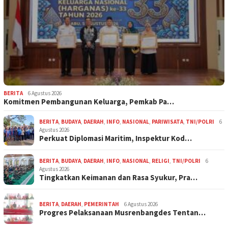
BERITA
6 Agustus 2026
Komitmen Pembangunan Keluarga, Pemkab Pa…
BERITA
,
BUDAYA
,
DAERAH
,
INFO
,
NASIONAL
,
PARIWISATA
,
TNI/POLRI
6
Agustus 2026
Perkuat Diplomasi Maritim, Inspektur Kod…
BERITA
,
BUDAYA
,
DAERAH
,
INFO
,
NASIONAL
,
RELIGI
,
TNI/POLRI
6
Agustus 2026
Tingkatkan Keimanan dan Rasa Syukur, Pra…
BERITA
,
DAERAH
,
PEMERINTAH
6 Agustus 2026
Progres Pelaksanaan Musrenbangdes Tentan…