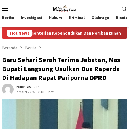
Loncat
Menu
ke
Mobile
konten
Berita
Investigasi
Hukum
Kriminal
Olahraga
Bisnis
erian Kependudukan Dan Pembangunan Keluarga
Hot News
Perkuat
Beranda
Berita
Baru Sehari Serah Terima Jabatan, Mas
Bupati Langsung Usulkan Dua Raperda
Di Hadapan Rapat Paripurna DPRD
Editor Pasuruan
7 Maret 2025
698 Dilihat