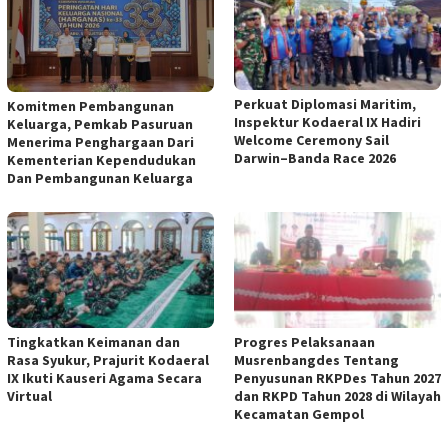
Perkuat Diplomasi Maritim,
Komitmen Pembangunan
Inspektur Kodaeral IX Hadiri
Keluarga, Pemkab Pasuruan
Welcome Ceremony Sail
Menerima Penghargaan Dari
Darwin–Banda Race 2026
Kementerian Kependudukan
Dan Pembangunan Keluarga
Tingkatkan Keimanan dan
Progres Pelaksanaan
Rasa Syukur, Prajurit Kodaeral
Musrenbangdes Tentang
IX Ikuti Kauseri Agama Secara
Penyusunan RKPDes Tahun 2027
Virtual
dan RKPD Tahun 2028 di Wilayah
Kecamatan Gempol