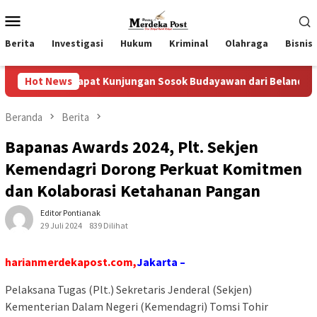
Loncat
Menu
ke
Mobile
konten
Berita
Investigasi
Hukum
Kriminal
Olahraga
Bisnis
apat Kunjungan Sosok Budayawan dari Belanda Mr. Crues Collen
Hot News
Beranda
Berita
Bapanas Awards 2024, Plt. Sekjen
Kemendagri Dorong Perkuat Komitmen
dan Kolaborasi Ketahanan Pangan
Editor Pontianak
29 Juli 2024
839 Dilihat
harianmerdekapost.com,
Jakarta –
Pelaksana Tugas (Plt.) Sekretaris Jenderal (Sekjen)
Kementerian Dalam Negeri (Kemendagri) Tomsi Tohir