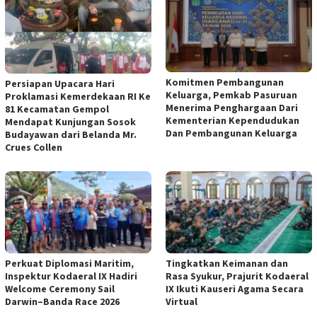
Komitmen Pembangunan
Persiapan Upacara Hari
Keluarga, Pemkab Pasuruan
Proklamasi Kemerdekaan RI Ke
Menerima Penghargaan Dari
81 Kecamatan Gempol
Kementerian Kependudukan
Mendapat Kunjungan Sosok
Dan Pembangunan Keluarga
Budayawan dari Belanda Mr.
Crues Collen
Perkuat Diplomasi Maritim,
Tingkatkan Keimanan dan
Inspektur Kodaeral IX Hadiri
Rasa Syukur, Prajurit Kodaeral
Welcome Ceremony Sail
IX Ikuti Kauseri Agama Secara
Darwin–Banda Race 2026
Virtual