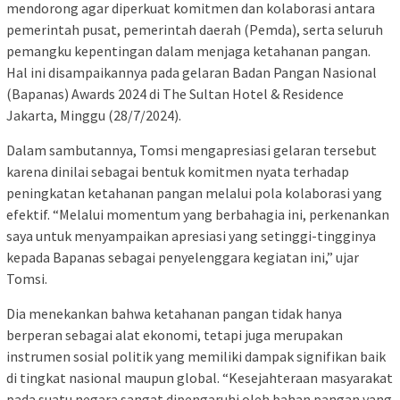
mendorong agar diperkuat komitmen dan kolaborasi antara
pemerintah pusat, pemerintah daerah (Pemda), serta seluruh
pemangku kepentingan dalam menjaga ketahanan pangan.
Hal ini disampaikannya pada gelaran Badan Pangan Nasional
(Bapanas) Awards 2024 di The Sultan Hotel & Residence
Jakarta, Minggu (28/7/2024).
Dalam sambutannya, Tomsi mengapresiasi gelaran tersebut
karena dinilai sebagai bentuk komitmen nyata terhadap
peningkatan ketahanan pangan melalui pola kolaborasi yang
efektif. “Melalui momentum yang berbahagia ini, perkenankan
saya untuk menyampaikan apresiasi yang setinggi-tingginya
kepada Bapanas sebagai penyelenggara kegiatan ini,” ujar
Tomsi.
Dia menekankan bahwa ketahanan pangan tidak hanya
berperan sebagai alat ekonomi, tetapi juga merupakan
instrumen sosial politik yang memiliki dampak signifikan baik
di tingkat nasional maupun global. “Kesejahteraan masyarakat
pada suatu negara sangat dipengaruhi oleh bahan pangan yang