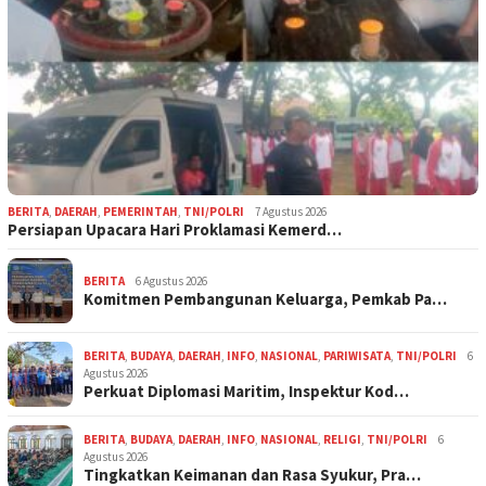
BERITA
,
DAERAH
,
PEMERINTAH
,
TNI/POLRI
7 Agustus 2026
Persiapan Upacara Hari Proklamasi Kemerd…
BERITA
6 Agustus 2026
Komitmen Pembangunan Keluarga, Pemkab Pa…
BERITA
,
BUDAYA
,
DAERAH
,
INFO
,
NASIONAL
,
PARIWISATA
,
TNI/POLRI
6
Agustus 2026
Perkuat Diplomasi Maritim, Inspektur Kod…
BERITA
,
BUDAYA
,
DAERAH
,
INFO
,
NASIONAL
,
RELIGI
,
TNI/POLRI
6
Agustus 2026
Tingkatkan Keimanan dan Rasa Syukur, Pra…