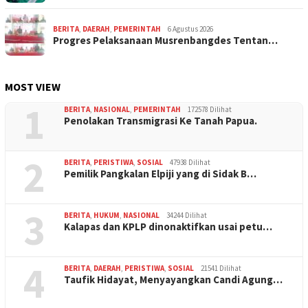
BERITA
,
DAERAH
,
PEMERINTAH
6 Agustus 2026
Progres Pelaksanaan Musrenbangdes Tentan…
MOST VIEW
1
BERITA
,
NASIONAL
,
PEMERINTAH
172578 Dilihat
Penolakan Transmigrasi Ke Tanah Papua.
2
BERITA
,
PERISTIWA
,
SOSIAL
47938 Dilihat
Pemilik Pangkalan Elpiji yang di Sidak B…
3
BERITA
,
HUKUM
,
NASIONAL
34244 Dilihat
Kalapas dan KPLP dinonaktifkan usai petu…
4
BERITA
,
DAERAH
,
PERISTIWA
,
SOSIAL
21541 Dilihat
Taufik Hidayat, Menyayangkan Candi Agung…