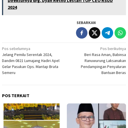
Direkturnya drg. Dyah Retno Lestari TOP CEO RSUD
2024
SEBARKAN
Navigasi
Pos sebelumnya
Pos berikutnya
Jelang Pemilu Serentak 2024,
Beri Rasa Aman, Babinsa
pos
Dandim 0821 Lumajang Hadiri Apel
Ranuwurung Laksanakan
Gelar Pasukan Ops. Mantap Brata
Pendampingan Penyaluran
Semeru
Bantuan Beras
POS TERKAIT