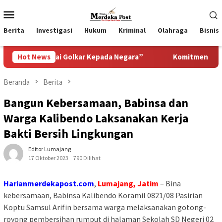
Loncat
Menu
ke
Mobile
konten
Berita
Investigasi
Hukum
Kriminal
Olahraga
Bisnis
tai Golkar Kepada Negara”
Hot News
Komitmen Pemkab Pasuruan M
Beranda
Berita
Bangun Kebersamaan, Babinsa dan
Warga Kalibendo Laksanakan Kerja
Bakti Bersih Lingkungan
Editor Lumajang
17 Oktober 2023
790 Dilihat
Harianmerdekapost.com
,
Lumajang, Jatim
– Bina
kebersamaan, Babinsa Kalibendo Koramil 0821/08 Pasirian
Koptu Samsul Arifin bersama warga melaksanakan gotong-
royong pembersihan rumput di halaman Sekolah SD Negeri 02