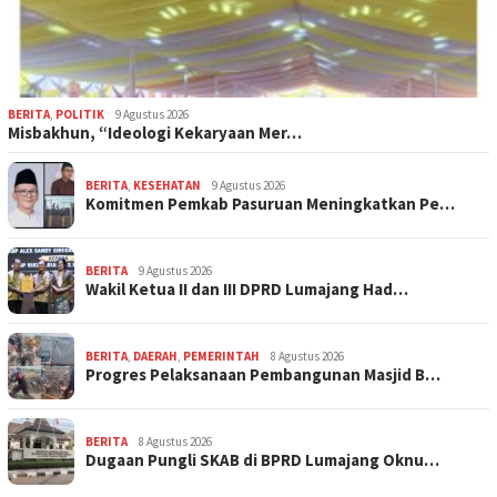
BERITA
,
POLITIK
9 Agustus 2026
Misbakhun, “Ideologi Kekaryaan Mer…
BERITA
,
KESEHATAN
9 Agustus 2026
Komitmen Pemkab Pasuruan Meningkatkan Pe…
BERITA
9 Agustus 2026
Wakil Ketua II dan III DPRD Lumajang Had…
BERITA
,
DAERAH
,
PEMERINTAH
8 Agustus 2026
Progres Pelaksanaan Pembangunan Masjid B…
BERITA
8 Agustus 2026
Dugaan Pungli SKAB di BPRD Lumajang Oknu…