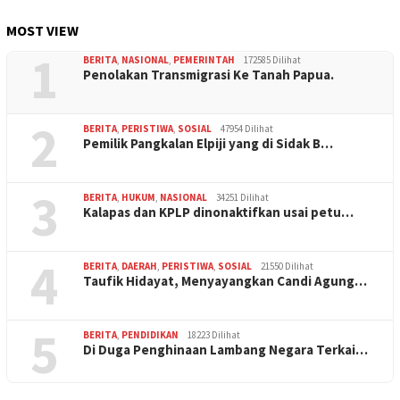
MOST VIEW
1
BERITA
,
NASIONAL
,
PEMERINTAH
172585 Dilihat
Penolakan Transmigrasi Ke Tanah Papua.
2
BERITA
,
PERISTIWA
,
SOSIAL
47954 Dilihat
Pemilik Pangkalan Elpiji yang di Sidak B…
3
BERITA
,
HUKUM
,
NASIONAL
34251 Dilihat
Kalapas dan KPLP dinonaktifkan usai petu…
4
BERITA
,
DAERAH
,
PERISTIWA
,
SOSIAL
21550 Dilihat
Taufik Hidayat, Menyayangkan Candi Agung…
5
BERITA
,
PENDIDIKAN
18223 Dilihat
Di Duga Penghinaan Lambang Negara Terkai…