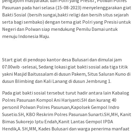
pengayom masyarakat dan Polri yang Presisi , Polwan Polres
Pasuruan pada hari selasa (15-08-2023) menyelenggarakan giat
Bakti Sosial (bersih sungai,bakti religi dan bersih situs sejarah
serta bagi sembako) dengan tema giat Polri yang Presisi untuk
Negeri dan Polwan siap mendukung Pemilu Damai untuk
menuju Indonesia Maju.
Start giat di pendopo kantor desa Bulusari dan dimulai jam
07.00wib -selesai, Sedang lokasi giat bakti sosial ada tiga titik
yakni Masjid Baitussalam di dusun Pakem, Situs Saluran Kuno di
dusun Blimbing dan Kali Lanang di dusun Jembrung 1.
Pada giat bakti sosial tersebut turut hadir antara lain Kabalog
Polres Pasuruan Kompol Ani Hariyanti.SH dan kurang 40
personil Polwan Polres Pasuruan,Kapolsek Gempol Indro
Susetio.SH, KBO Reskrim Polres Pasuruan Sunarti.SH,MH, Kanit
Bimas Sukorejo Iptu Endah,Kanit Lantas Gempol IPDA
Hendik,A. SH,MM, Kades Bulusari dan warga penerima manfaat