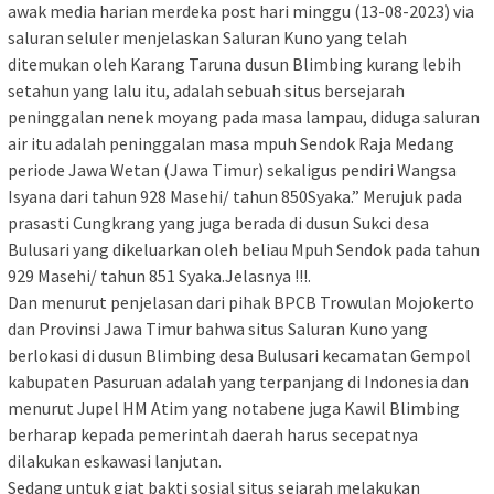
awak media harian merdeka post hari minggu (13-08-2023) via
saluran seluler menjelaskan Saluran Kuno yang telah
ditemukan oleh Karang Taruna dusun Blimbing kurang lebih
setahun yang lalu itu, adalah sebuah situs bersejarah
peninggalan nenek moyang pada masa lampau, diduga saluran
air itu adalah peninggalan masa mpuh Sendok Raja Medang
periode Jawa Wetan (Jawa Timur) sekaligus pendiri Wangsa
Isyana dari tahun 928 Masehi/ tahun 850Syaka.” Merujuk pada
prasasti Cungkrang yang juga berada di dusun Sukci desa
Bulusari yang dikeluarkan oleh beliau Mpuh Sendok pada tahun
929 Masehi/ tahun 851 Syaka.Jelasnya !!!.
Dan menurut penjelasan dari pihak BPCB Trowulan Mojokerto
dan Provinsi Jawa Timur bahwa situs Saluran Kuno yang
berlokasi di dusun Blimbing desa Bulusari kecamatan Gempol
kabupaten Pasuruan adalah yang terpanjang di Indonesia dan
menurut Jupel HM Atim yang notabene juga Kawil Blimbing
berharap kepada pemerintah daerah harus secepatnya
dilakukan eskawasi lanjutan.
Sedang untuk giat bakti sosial situs sejarah melakukan