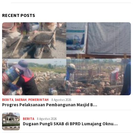
RECENT POSTS
BERITA
,
DAERAH
,
PEMERINTAH
8 Agustus 2026
Progres Pelaksanaan Pembangunan Masjid B…
BERITA
8 Agustus 2026
Dugaan Pungli SKAB di BPRD Lumajang Oknu…