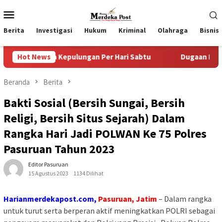
Loncat
Menu
ke
Mobile
konten
Berita
Investigasi
Hukum
Kriminal
Olahraga
Bisnis
a Kepulungan Per Hari Sabtu
Hot News
Dugaan Pungli SKAB di BPR
Beranda
Berita
Bakti Sosial (Bersih Sungai, Bersih
Religi, Bersih Situs Sejarah) Dalam
Rangka Hari Jadi POLWAN Ke 75 Polres
Pasuruan Tahun 2023
Editor Pasuruan
15 Agustus 2023
1134 Dilihat
Harianmerdekapost.com,
Pasuruan, Jatim
– Dalam rangka
untuk turut serta berperan aktif meningkatkan POLRI sebagai