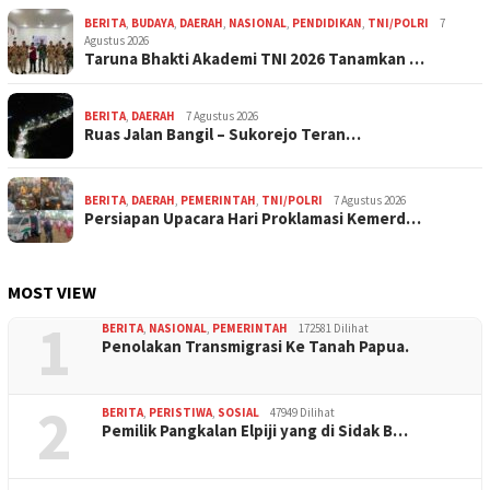
BERITA
,
BUDAYA
,
DAERAH
,
NASIONAL
,
PENDIDIKAN
,
TNI/POLRI
7
Agustus 2026
Taruna Bhakti Akademi TNI 2026 Tanamkan …
BERITA
,
DAERAH
7 Agustus 2026
Ruas Jalan Bangil – Sukorejo Teran…
BERITA
,
DAERAH
,
PEMERINTAH
,
TNI/POLRI
7 Agustus 2026
Persiapan Upacara Hari Proklamasi Kemerd…
MOST VIEW
1
BERITA
,
NASIONAL
,
PEMERINTAH
172581 Dilihat
Penolakan Transmigrasi Ke Tanah Papua.
2
BERITA
,
PERISTIWA
,
SOSIAL
47949 Dilihat
Pemilik Pangkalan Elpiji yang di Sidak B…