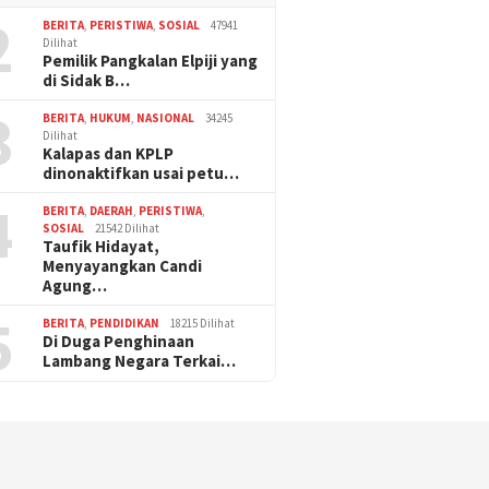
2
BERITA
,
PERISTIWA
,
SOSIAL
47941
Dilihat
Pemilik Pangkalan Elpiji yang
di Sidak B…
3
BERITA
,
HUKUM
,
NASIONAL
34245
Dilihat
Kalapas dan KPLP
dinonaktifkan usai petu…
4
BERITA
,
DAERAH
,
PERISTIWA
,
SOSIAL
21542 Dilihat
Taufik Hidayat,
Menyayangkan Candi
Agung…
5
BERITA
,
PENDIDIKAN
18215 Dilihat
Di Duga Penghinaan
Lambang Negara Terkai…