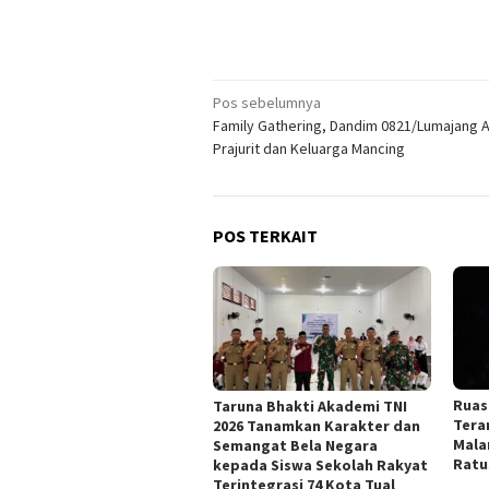
Navigasi
Pos sebelumnya
Family Gathering, Dandim 0821/Lumajang A
pos
Prajurit dan Keluarga Mancing
POS TERKAIT
Ruas
Taruna Bhakti Akademi TNI
Tera
2026 Tanamkan Karakter dan
Mala
Semangat Bela Negara
Ratu
kepada Siswa Sekolah Rakyat
Terintegrasi 74 Kota Tual