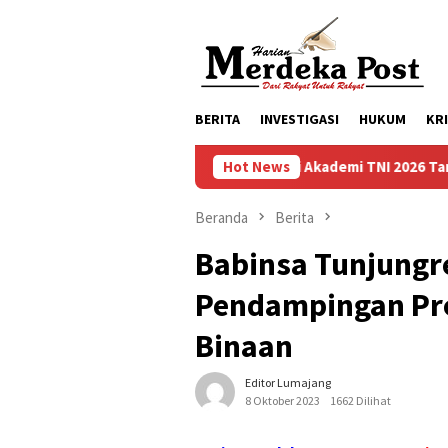
Loncat
ke
konten
BERITA
INVESTIGASI
HUKUM
KR
Taruna Bhakti Akademi TNI 2026 Tanamkan Karakt
Hot News
Beranda
Berita
Babinsa Tunjungr
Pendampingan Pr
Binaan
Editor Lumajang
8 Oktober 2023
1662 Dilihat