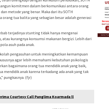
l, telah dilengkapi dengan kurikulum pendidikan, SOTH
mbangun komitmen dalam berkomunikasi antara orang
 dan metode yang benar. Maka dari itu SOTH
orang tua balita yang sebagian besar adalah generasi
ebab terjadinya stunting tidak hanya mengenai
, atau kurangnya konsumsi makanan bergizi. Lebih dari
 pola asuh pada anak.
sekolah pengasuhan untuk meningkatkan kemampuan
hususnya agar lebih memahami kebutuhan psikologis
arkan bagaimana orang tua mendidik anak yang baik,
ua mendidik anak karena terkadang ada anak yang tak
” pungkasnya. (fjr)
rima Courtesy Call Panglima Koarmada ll