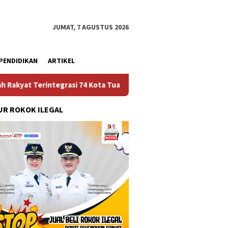
JUMAT, 7 AGUSTUS 2026
PENDIDIKAN
ARTIKEL
tegrasi 74 Kota Tual
Ruas Jalan Bangil – Sukorejo Ter
R ROKOK ILEGAL