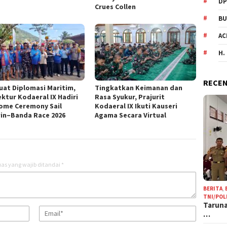
DP
Crues Collen
BU
AC
H.
RECEN
uat Diplomasi Maritim,
Tingkatkan Keimanan dan
ektur Kodaeral IX Hadiri
Rasa Syukur, Prajurit
ome Ceremony Sail
Kodaeral IX Ikuti Kauseri
in–Banda Race 2026
Agama Secara Virtual
as yang wajib ditandai
*
BERITA
,
TNI/POL
Taruna
…