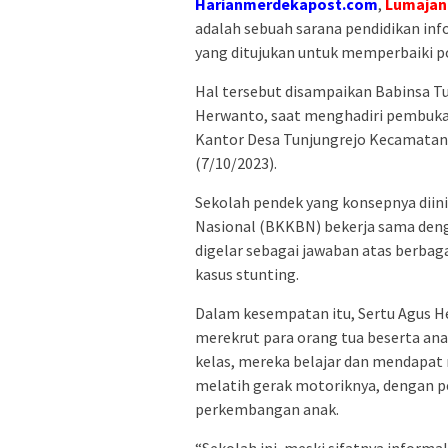
Harianmerdekapost.com
,
Lumajan
adalah sebuah sarana pendidikan inf
yang ditujukan untuk memperbaiki po
Hal tersebut disampaikan Babinsa T
Herwanto, saat menghadiri pembuka
Kantor Desa Tunjungrejo Kecamatan
(7/10/2023).
Sekolah pendek yang konsepnya diin
Nasional (BKKBN) bekerja sama den
digelar sebagai jawaban atas berbag
kasus stunting.
Dalam kesempatan itu, Sertu Agus 
merekrut para orang tua beserta anak
kelas, mereka belajar dan mendapat m
melatih gerak motoriknya, dengan 
perkembangan anak.