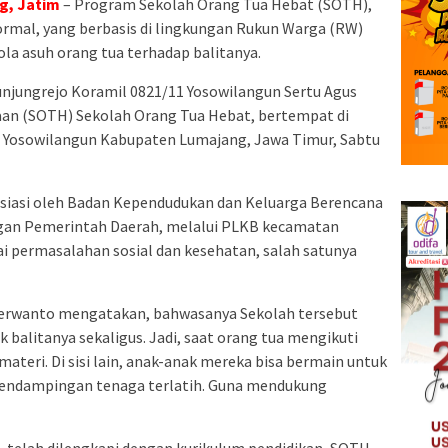
g, Jatim
– Program Sekolah Orang Tua Hebat (SOTH),
ormal, yang berbasis di lingkungan Rukun Warga (RW)
la asuh orang tua terhadap balitanya.
unjungrejo Koramil 0821/11 Yosowilangun Sertu Agus
an (SOTH) Sekolah Orang Tua Hebat, bertempat di
 Yosowilangun Kabupaten Lumajang, Jawa Timur, Sabtu
isiasi oleh Badan Kependudukan dan Keluarga Berencana
gan Pemerintah Daerah, melalui PLKB kecamatan
ai permasalahan sosial dan kesehatan, salah satunya
Herwanto mengatakan, bahwasanya Sekolah tersebut
 balitanya sekaligus. Jadi, saat orang tua mengikuti
ateri. Di sisi lain, anak-anak mereka bisa bermain untuk
pendampingan tenaga terlatih. Guna mendukung