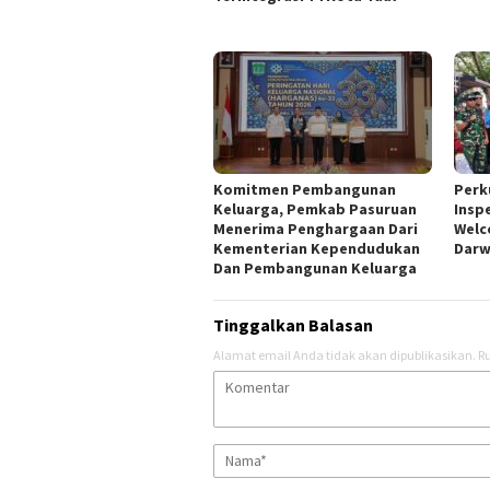
Komitmen Pembangunan
Perk
Keluarga, Pemkab Pasuruan
Insp
Menerima Penghargaan Dari
Welc
Kementerian Kependudukan
Darw
Dan Pembangunan Keluarga
Tinggalkan Balasan
Alamat email Anda tidak akan dipublikasikan.
Ru