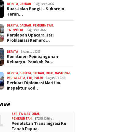
BERITA
,
DAERAH
7 Agustus 2026
Ruas Jalan Bangil – Sukorejo
Teran…
BERITA
,
DAERAH
,
PEMERINTAH
,
TNI/POLRI
7 Agustus 2026
Persiapan Upacara Hari
Proklamasi Kemerd…
BERITA
6 Agustus 2026
Komitmen Pembangunan
Keluarga, Pemkab Pa…
BERITA
,
BUDAYA
,
DAERAH
,
INFO
,
NASIONAL
,
PARIWISATA
,
TNI/POLRI
6 Agustus 2026
Perkuat Diplomasi Maritim,
Inspektur Kod…
VIEW
1
BERITA
,
NASIONAL
,
PEMERINTAH
172578 Dilihat
Penolakan Transmigrasi Ke
Tanah Papua.