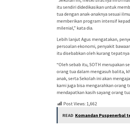
“Sekolah ini, meski sifatnya informa
itu sendiri didedikasikan untuk me
tua dengan anak-anaknya sesuai ilmu
memberikan program intensif kepada 
milenial,” kata dia.
Lebih lanjut Agus mengatakan, peny
persoalan ekonomi, penyakit bawaan
itu disebabkan oleh kurang tepatnya
“Oleh sebab itu, SOTH merupakan 
orang tua dalam mengasuh balita, k
anak, serta Sekolah ini akan mengaj
kami juga bisa mengarahkan orang t
mendapatkan kasih sayang orang tua,
Post Views:
1,662
READ
Komandan Puspenerbal te