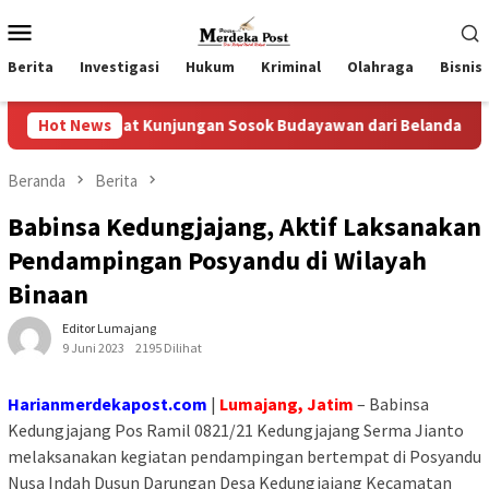
Loncat
Menu
ke
Mobile
konten
Berita
Investigasi
Hukum
Kriminal
Olahraga
Bisnis
pat Kunjungan Sosok Budayawan dari Belanda Mr. Crues Collen
Hot News
Beranda
Berita
Babinsa Kedungjajang, Aktif Laksanakan
Pendampingan Posyandu di Wilayah
Binaan
Editor Lumajang
9 Juni 2023
2195 Dilihat
Harianmerdekapost.com
|
Lumajang, Jatim
– Babinsa
Kedungjajang Pos Ramil 0821/21 Kedungjajang Serma Jianto
melaksanakan kegiatan pendampingan bertempat di Posyandu
Nusa Indah Dusun Darungan Desa Kedungjajang Kecamatan