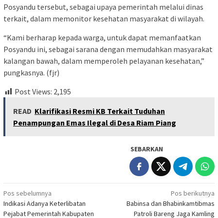
Posyandu tersebut, sebagai upaya pemerintah melalui dinas
terkait, dalam memonitor kesehatan masyarakat di wilayah.
“Kami berharap kepada warga, untuk dapat memanfaatkan
Posyandu ini, sebagai sarana dengan memudahkan masyarakat
kalangan bawah, dalam memperoleh pelayanan kesehatan,”
pungkasnya. (fjr)
Post Views:
2,195
READ
Klarifikasi Resmi KB Terkait Tuduhan
Penampungan Emas Ilegal di Desa Riam Piang
SEBARKAN
Navigasi
Pos sebelumnya
Pos berikutnya
Indikasi Adanya Keterlibatan
Babinsa dan Bhabinkamtibmas
pos
Pejabat Pemerintah Kabupaten
Patroli Bareng Jaga Kamling