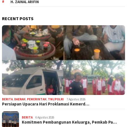
H. ZAINAL ARIFIN
RECENT POSTS
BERITA
,
DAERAH
,
PEMERINTAH
,
TNI/POLRI
7 Agustus 2026
Persiapan Upacara Hari Proklamasi Kemerd…
BERITA
6 Agustus 2026
Komitmen Pembangunan Keluarga, Pemkab Pa…