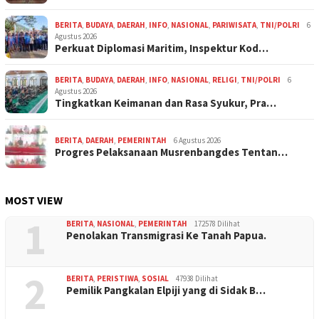
BERITA
,
BUDAYA
,
DAERAH
,
INFO
,
NASIONAL
,
PARIWISATA
,
TNI/POLRI
6
Agustus 2026
Perkuat Diplomasi Maritim, Inspektur Kod…
BERITA
,
BUDAYA
,
DAERAH
,
INFO
,
NASIONAL
,
RELIGI
,
TNI/POLRI
6
Agustus 2026
Tingkatkan Keimanan dan Rasa Syukur, Pra…
BERITA
,
DAERAH
,
PEMERINTAH
6 Agustus 2026
Progres Pelaksanaan Musrenbangdes Tentan…
MOST VIEW
1
BERITA
,
NASIONAL
,
PEMERINTAH
172578 Dilihat
Penolakan Transmigrasi Ke Tanah Papua.
2
BERITA
,
PERISTIWA
,
SOSIAL
47938 Dilihat
Pemilik Pangkalan Elpiji yang di Sidak B…