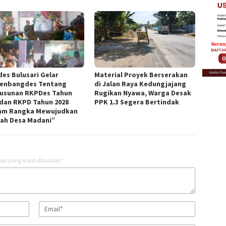
es Bulusari Gelar
Material Proyek Berserakan
enbangdes Tentang
di Jalan Raya Kedungjajang
usunan RKPDes Tahun
Rugikan Nyawa, Warga Desak
 dan RKPD Tahun 2028
PPK 1.3 Segera Bertindak
am Rangka Mewujudkan
ah Desa Madani”
as yang wajib ditandai
*