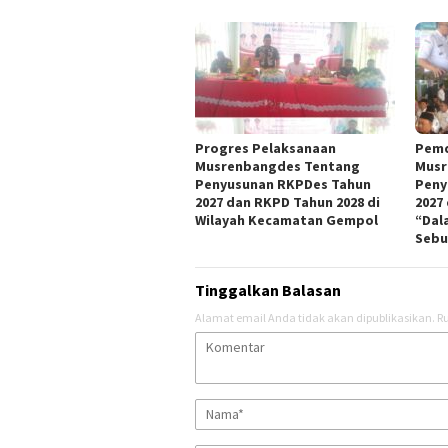
Progres Pelaksanaan
Pemd
Musrenbangdes Tentang
Musr
Penyusunan RKPDes Tahun
Peny
2027 dan RKPD Tahun 2028 di
2027
Wilayah Kecamatan Gempol
“Dal
Sebu
Tinggalkan Balasan
Alamat email Anda tidak akan dipublikasikan.
Ru