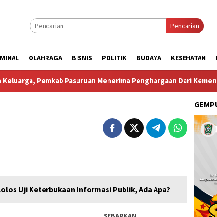
Pencarian
IMINAL
OLAHRAGA
BISNIS
POLITIK
BUDAYA
KESEHATAN
kab Pasuruan Menerima Penghargaan Dari Kementerian Kepend
GEMPU
olos Uji Keterbukaan Informasi Publik, Ada Apa?
SEBARKAN