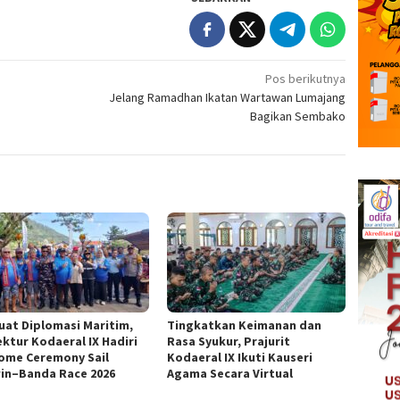
Pos berikutnya
Jelang Ramadhan Ikatan Wartawan Lumajang
Bagikan Sembako
uat Diplomasi Maritim,
Tingkatkan Keimanan dan
ektur Kodaeral IX Hadiri
Rasa Syukur, Prajurit
ome Ceremony Sail
Kodaeral IX Ikuti Kauseri
in–Banda Race 2026
Agama Secara Virtual