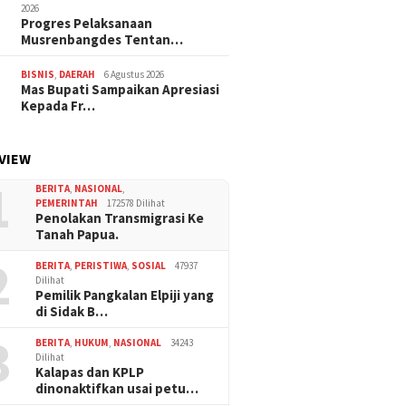
2026
Progres Pelaksanaan
Musrenbangdes Tentan…
BISNIS
,
DAERAH
6 Agustus 2026
Mas Bupati Sampaikan Apresiasi
Kepada Fr…
VIEW
1
BERITA
,
NASIONAL
,
PEMERINTAH
172578 Dilihat
Penolakan Transmigrasi Ke
Tanah Papua.
2
BERITA
,
PERISTIWA
,
SOSIAL
47937
Dilihat
Pemilik Pangkalan Elpiji yang
di Sidak B…
3
BERITA
,
HUKUM
,
NASIONAL
34243
Dilihat
Kalapas dan KPLP
dinonaktifkan usai petu…