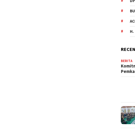
DP
BU
AC
H.
RECEN
BERITA
Komit
Pemka