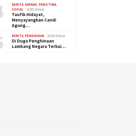
4
BERITA
,
DAERAH
,
PERISTIWA
,
SOSIAL
21541 Dilihat
Taufik Hidayat,
Menyayangkan Candi
Agung…
5
BERITA
,
PENDIDIKAN
18210 Dilihat
Di Duga Penghinaan
Lambang Negara Terkai…