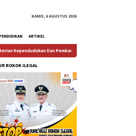
KAMIS, 6 AGUSTUS 2026
PENDIDIKAN
ARTIKEL
udukan Dan Pembangunan Keluarga
Perkuat Diplomasi M
R ROKOK ILEGAL