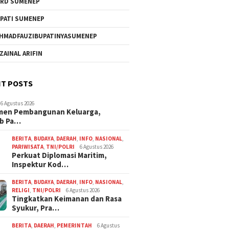
RD SUMENEP
PATI SUMENEP
HMADFAUZIBUPATINYASUMENEP
 ZAINAL ARIFIN
T POSTS
6 Agustus 2026
men Pembangunan Keluarga,
b Pa…
BERITA
,
BUDAYA
,
DAERAH
,
INFO
,
NASIONAL
,
PARIWISATA
,
TNI/POLRI
6 Agustus 2026
Perkuat Diplomasi Maritim,
Inspektur Kod…
BERITA
,
BUDAYA
,
DAERAH
,
INFO
,
NASIONAL
,
RELIGI
,
TNI/POLRI
6 Agustus 2026
Tingkatkan Keimanan dan Rasa
Syukur, Pra…
BERITA
,
DAERAH
,
PEMERINTAH
6 Agustus