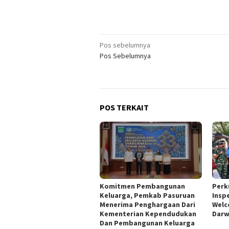
Navigasi
Pos sebelumnya
Pos Sebelumnya
pos
POS TERKAIT
Komitmen Pembangunan
Perk
Keluarga, Pemkab Pasuruan
Insp
Menerima Penghargaan Dari
Welc
Kementerian Kependudukan
Darw
Dan Pembangunan Keluarga