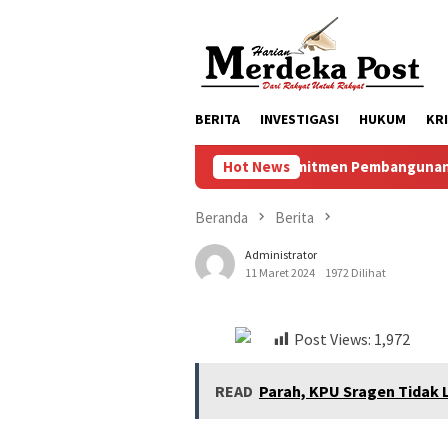
Loncat
ke
konten
BERITA
INVESTIGASI
HUKUM
KR
Komitmen Pembangunan Keluarga, Pem
Hot News
Beranda
Berita
Administrator
11 Maret 2024
1972 Dilihat
Post Views:
1,972
READ
Parah, KPU Sragen Tidak L