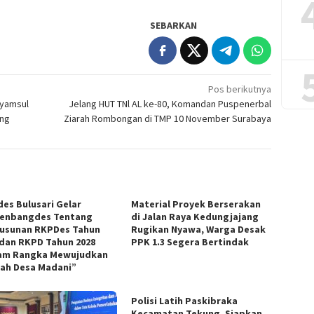
SEBARKAN
Pos berikutnya
Syamsul
Jelang HUT TNl AL ke-80, Komandan Puspenerbal
ang
Ziarah Rombongan di TMP 10 November Surabaya
es Bulusari Gelar
Material Proyek Berserakan
enbangdes Tentang
di Jalan Raya Kedungjajang
usunan RKPDes Tahun
Rugikan Nyawa, Warga Desak
 dan RKPD Tahun 2028
PPK 1.3 Segera Bertindak
am Rangka Mewujudkan
ah Desa Madani”
Polisi Latih Paskibraka
Kecamatan Tekung, Siapkan