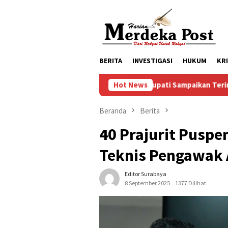
Loncat
ke
konten
BERITA
INVESTIGASI
HUKUM
KR
Mas Bupati Sampaikan Terimakasih Kepada Fraksi -
Hot News
Beranda
Berita
40 Prajurit Puspen
Teknis Pengawak 
Editor Surabaya
8 September 2025
1377 Dilihat