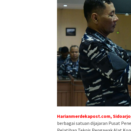
Harianmerdekapost.com, Sidoarjo
berbagai satuan dijajaran Pusat Pe
Pelatihan Teknis Pengawak Alat Kom