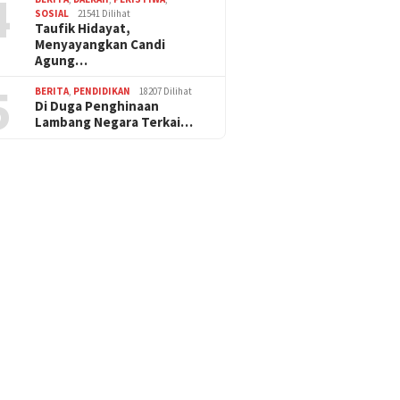
4
SOSIAL
21541 Dilihat
Taufik Hidayat,
Menyayangkan Candi
Agung…
5
BERITA
,
PENDIDIKAN
18207 Dilihat
Di Duga Penghinaan
Lambang Negara Terkai…