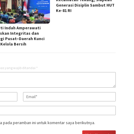
Generasi Disiplin Sambut HUT
Ke-81 RI
ti Indah Amperawati
skan Integritas dan
rgi Pusat–Daerah Kunci
 Kelola Bersih
as yang wajib ditandai
*
a pada peramban ini untuk komentar saya berikutnya.