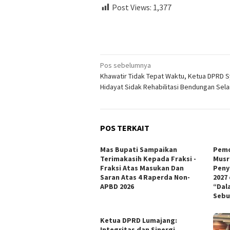
Post Views:
1,377
Navigasi
Pos sebelumnya
Khawatir Tidak Tepat Waktu, Ketua DPRD 
pos
Hidayat Sidak Rehabilitasi Bendungan Sel
POS TERKAIT
Mas Bupati Sampaikan
Pemd
Terimakasih Kepada Fraksi -
Musr
Fraksi Atas Masukan Dan
Peny
Saran Atas 4 Raperda Non-
2027
APBD 2026
“Dal
Sebu
Ketua DPRD Lumajang:
Integritas dan Sinergi