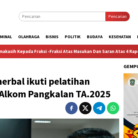
Pencarian
IMINAL
OLAHRAGA
BISNIS
POLITIK
BUDAYA
KESEHATAN
Fraksi Atas Masukan Dan Saran Atas 4 Raperda Non-APBD 2026
GEMPU
erbal ikuti pelatihan
Alkom Pangkalan TA.2025