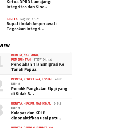
Ketua DPRD Lumajang:
Integritas dan Sine…
BERITA
5 Agustus 2026
Bupati Indah Amperawati
Tegaskan Integri…
VIEW
1
BERITA
,
NASIONAL
,
PEMERINTAH
172574 Dilihat
Penolakan Transmigrasi Ke
Tanah Papua.
2
BERITA
,
PERISTIWA
,
SOSIAL
47935
Dilihat
Pemilik Pangkalan Elpiji yang
di Sidak B…
3
BERITA
,
HUKUM
,
NASIONAL
34242
Dilihat
Kalapas dan KPLP
dinonaktifkan usai petu…
BERITA
,
DAERAH
,
PERISTIWA
,