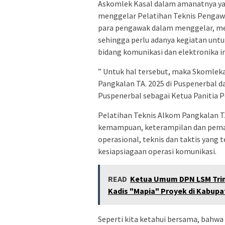
Askomlek Kasal dalam amanatnya ya
menggelar Pelatihan Teknis Penga
para pengawak dalam menggelar, m
sehingga perlu adanya kegiatan unt
bidang komunikasi dan elektronika in
” Untuk hal tersebut, maka Skomle
Pangkalan TA. 2025 di Puspenerbal 
Puspenerbal sebagai Ketua Panitia P
Pelatihan Teknis Alkom Pangkalan TA
kemampuan, keterampilan dan pema
operasional, teknis dan taktis yan
kesiapsiagaan operasi komunikasi.
READ
Ketua Umum DPN LSM Trin
Kadis "Mapia" Proyek di Kabupa
Seperti kita ketahui bersama, bahw