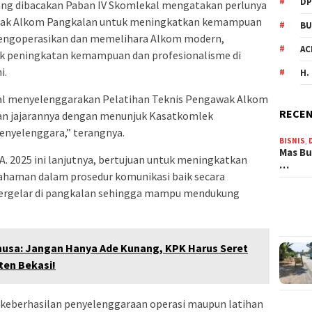
DP
ng dibacakan Paban IV Skomlekal mengatakan perlunya
wak Alkom Pangkalan untuk meningkatkan kemampuan
BU
engoperasikan dan memelihara Alkom modern,
AC
uk peningkatan kemampuan dan profesionalisme di
i.
H.
kal menyelenggarakan Pelatihan Teknis Pengawak Alkom
RECEN
dan jajarannya dengan menunjuk Kasatkomlek
enyelenggara,” terangnya.
BISNIS
,
Mas Bu
. 2025 ini lanjutnya, bertujuan untuk meningkatkan
…
haman dalam prosedur komunikasi baik secara
g tergelar di pangkalan sehingga mampu mendukung
usa: Jangan Hanya Ade Kunang, KPK Harus Seret
ten Bekasi!
a keberhasilan penyelenggaraan operasi maupun latihan