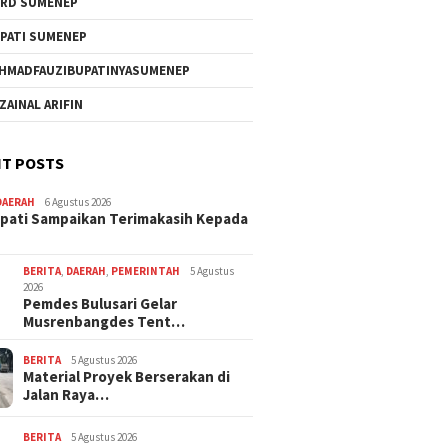
RD SUMENEP
PATI SUMENEP
HMADFAUZIBUPATINYASUMENEP
 ZAINAL ARIFIN
T POSTS
DAERAH
6 Agustus 2026
pati Sampaikan Terimakasih Kepada
BERITA
,
DAERAH
,
PEMERINTAH
5 Agustus
2026
Pemdes Bulusari Gelar
Musrenbangdes Tent…
BERITA
5 Agustus 2026
Material Proyek Berserakan di
Jalan Raya…
BERITA
5 Agustus 2026