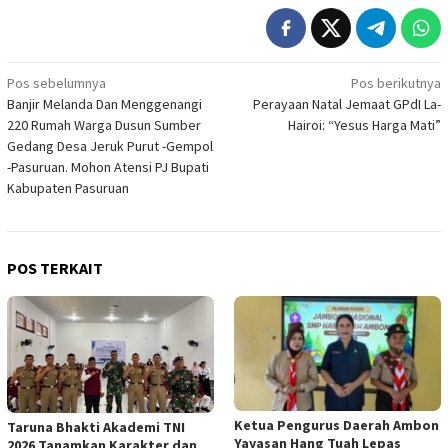
Navigasi
Pos sebelumnya
Pos berikutnya
Banjir Melanda Dan Menggenangi
Perayaan Natal Jemaat GPdI La-
pos
220 Rumah Warga Dusun Sumber
Hairoi: “Yesus Harga Mati”
Gedang Desa Jeruk Purut -Gempol
-Pasuruan. Mohon Atensi PJ Bupati
Kabupaten Pasuruan
POS TERKAIT
Ketua Pengurus Daerah Ambon
Taruna Bhakti Akademi TNI
Yayasan Hang Tuah Lepas
2026 Tanamkan Karakter dan