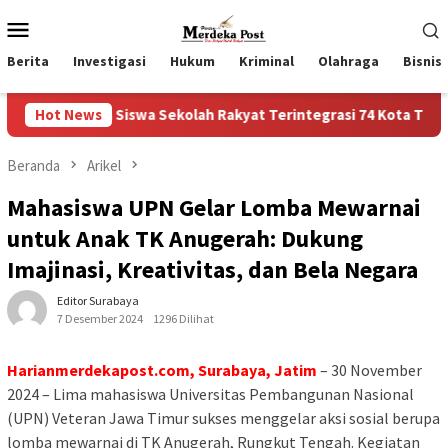
Loncat
Menu
ke
Mobile
konten
Berita
Investigasi
Hukum
Kriminal
Olahraga
Bisnis
Siswa Sekolah Rakyat Terintegrasi 74 Kota Tual
Hot News
Ruas J
Beranda
Arikel
Mahasiswa UPN Gelar Lomba Mewarnai
untuk Anak TK Anugerah: Dukung
Imajinasi, Kreativitas, dan Bela Negara
Editor Surabaya
7 Desember 2024
1296 Dilihat
Harianmerdekapost.com, Surabaya, Jatim
– 30 November
2024 – Lima mahasiswa Universitas Pembangunan Nasional
(UPN) Veteran Jawa Timur sukses menggelar aksi sosial berupa
lomba mewarnai di TK Anugerah, Rungkut Tengah. Kegiatan