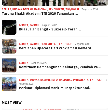
BERITA
,
BUDAYA
,
DAERAH
,
NASIONAL
,
PENDIDIKAN
,
TNI/POLRI
7 Agustus 2026
Taruna Bhakti Akademi TNI 2026 Tanamkan …
BERITA
,
DAERAH
7 Agustus 2026
Ruas Jalan Bangil – Sukorejo Teran…
BERITA
,
DAERAH
,
PEMERINTAH
,
TNI/POLRI
7 Agustus 2026
Persiapan Upacara Hari Proklamasi Kemerd…
BERITA
6 Agustus 2026
Komitmen Pembangunan Keluarga, Pemkab Pa…
BERITA
,
BUDAYA
,
DAERAH
,
INFO
,
NASIONAL
,
PARIWISATA
,
TNI/POLRI
6
Agustus 2026
Perkuat Diplomasi Maritim, Inspektur Kod…
MOST VIEW