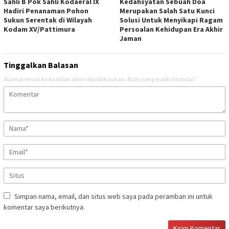
Sahli B Pok Sahli Kodaeral IX
Kedahsyatan Sebuah Doa
Hadiri Penanaman Pohon
Merupakan Salah Satu Kunci
Sukun Serentak di Wilayah
Solusi Untuk Menyikapi Ragam
Kodam XV/Pattimura
Persoalan Kehidupan Era Akhir
Jaman
Tinggalkan Balasan
Alamat email Anda tidak akan dipublikasikan.
Ruas yang wajib ditandai
*
Simpan nama, email, dan situs web saya pada peramban ini untuk
komentar saya berikutnya.