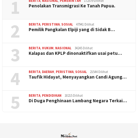
1
BERITA
,
NASIONAL
,
PEMERINTAH
172579 Dilihat
Penolakan Transmigrasi Ke Tanah Papua.
2
BERITA
,
PERISTIWA
,
SOSIAL
47941 Dilihat
Pemilik Pangkalan Elpiji yang di Sidak B…
3
BERITA
,
HUKUM
,
NASIONAL
34245 Dilihat
Kalapas dan KPLP dinonaktifkan usai petu…
4
BERITA
,
DAERAH
,
PERISTIWA
,
SOSIAL
21544 Dilihat
Taufik Hidayat, Menyayangkan Candi Agung…
5
BERITA
,
PENDIDIKAN
18215 Dilihat
Di Duga Penghinaan Lambang Negara Terkai…