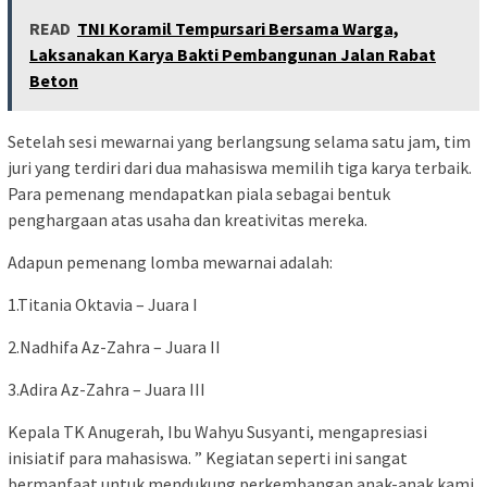
READ
TNI Koramil Tempursari Bersama Warga,
Laksanakan Karya Bakti Pembangunan Jalan Rabat
Beton
Setelah sesi mewarnai yang berlangsung selama satu jam, tim
juri yang terdiri dari dua mahasiswa memilih tiga karya terbaik.
Para pemenang mendapatkan piala sebagai bentuk
penghargaan atas usaha dan kreativitas mereka.
Adapun pemenang lomba mewarnai adalah:
1.Titania Oktavia – Juara I
2.Nadhifa Az-Zahra – Juara II
3.Adira Az-Zahra – Juara III
Kepala TK Anugerah, Ibu Wahyu Susyanti, mengapresiasi
inisiatif para mahasiswa. ” Kegiatan seperti ini sangat
bermanfaat untuk mendukung perkembangan anak-anak kami.