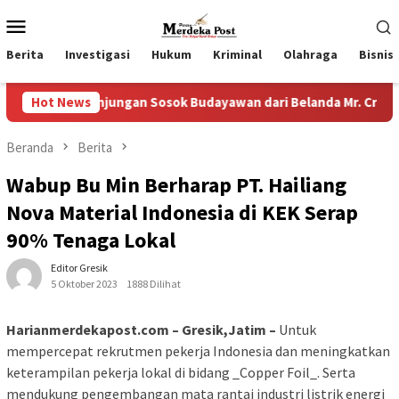
Loncat
Menu
ke
Mobile
konten
Berita
Investigasi
Hukum
Kriminal
Olahraga
Bisnis
jungan Sosok Budayawan dari Belanda Mr. Crues Collen
Hot News
Beranda
Berita
Wabup Bu Min Berharap PT. Hailiang
Nova Material Indonesia di KEK Serap
90% Tenaga Lokal
Editor Gresik
5 Oktober 2023
1888 Dilihat
Harianmerdekapost.com – Gresik,Jatim –
Untuk
mempercepat rekrutmen pekerja Indonesia dan meningkatkan
keterampilan pekerja lokal di bidang _Copper Foil_. Serta
mendukung pengembangan mata rantai industri listrik energi