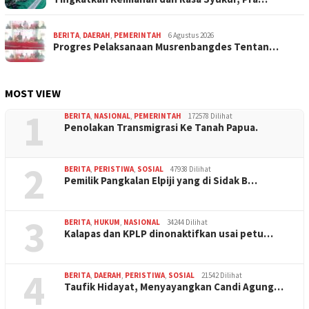
BERITA
,
DAERAH
,
PEMERINTAH
6 Agustus 2026
Progres Pelaksanaan Musrenbangdes Tentan…
MOST VIEW
1
BERITA
,
NASIONAL
,
PEMERINTAH
172578 Dilihat
Penolakan Transmigrasi Ke Tanah Papua.
2
BERITA
,
PERISTIWA
,
SOSIAL
47938 Dilihat
Pemilik Pangkalan Elpiji yang di Sidak B…
3
BERITA
,
HUKUM
,
NASIONAL
34244 Dilihat
Kalapas dan KPLP dinonaktifkan usai petu…
4
BERITA
,
DAERAH
,
PERISTIWA
,
SOSIAL
21542 Dilihat
Taufik Hidayat, Menyayangkan Candi Agung…