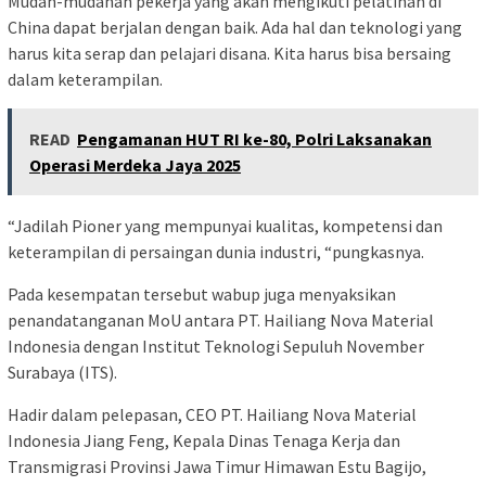
Mudah-mudahan pekerja yang akan mengikuti pelatihan di
China dapat berjalan dengan baik. Ada hal dan teknologi yang
harus kita serap dan pelajari disana. Kita harus bisa bersaing
dalam keterampilan.
READ
Pengamanan HUT RI ke-80, Polri Laksanakan
Operasi Merdeka Jaya 2025
“Jadilah Pioner yang mempunyai kualitas, kompetensi dan
keterampilan di persaingan dunia industri, “pungkasnya.
Pada kesempatan tersebut wabup juga menyaksikan
penandatanganan MoU antara PT. Hailiang Nova Material
Indonesia dengan Institut Teknologi Sepuluh November
Surabaya (ITS).
Hadir dalam pelepasan, CEO PT. Hailiang Nova Material
Indonesia Jiang Feng, Kepala Dinas Tenaga Kerja dan
Transmigrasi Provinsi Jawa Timur Himawan Estu Bagijo,