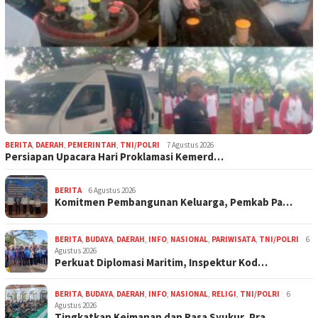
BERITA
,
DAERAH
,
PEMERINTAH
,
TNI/POLRI
7 Agustus 2026
Persiapan Upacara Hari Proklamasi Kemerd…
BERITA
6 Agustus 2026
Komitmen Pembangunan Keluarga, Pemkab Pa…
BERITA
,
BUDAYA
,
DAERAH
,
INFO
,
NASIONAL
,
PARIWISATA
,
TNI/POLRI
6
Agustus 2026
Perkuat Diplomasi Maritim, Inspektur Kod…
BERITA
,
BUDAYA
,
DAERAH
,
INFO
,
NASIONAL
,
RELIGI
,
TNI/POLRI
6
Agustus 2026
Tingkatkan Keimanan dan Rasa Syukur, Pra…