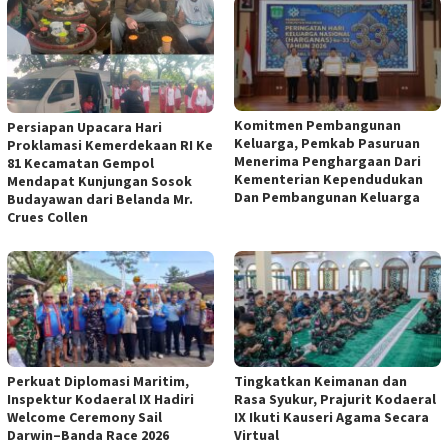
Komitmen Pembangunan
Persiapan Upacara Hari
Keluarga, Pemkab Pasuruan
Proklamasi Kemerdekaan RI Ke
Menerima Penghargaan Dari
81 Kecamatan Gempol
Kementerian Kependudukan
Mendapat Kunjungan Sosok
Dan Pembangunan Keluarga
Budayawan dari Belanda Mr.
Crues Collen
Perkuat Diplomasi Maritim,
Tingkatkan Keimanan dan
Inspektur Kodaeral IX Hadiri
Rasa Syukur, Prajurit Kodaeral
Welcome Ceremony Sail
IX Ikuti Kauseri Agama Secara
Darwin–Banda Race 2026
Virtual